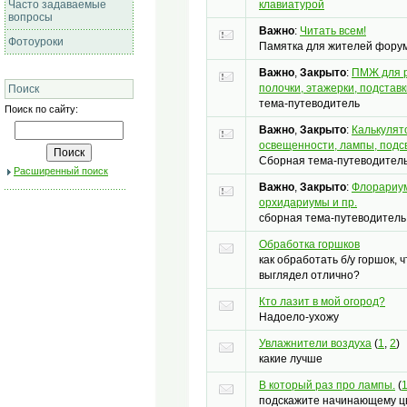
клавиатурой
Часто задаваемые
вопросы
Важно
:
Читать всем!
Фотоуроки
Памятка для жителей форум
Важно
,
Закрыто
:
ПМЖ для р
полочки, этажерки, подставк
Поиск
тема-путеводитель
Поиск по сайту:
Важно
,
Закрыто
:
Калькулят
освещенности, лампы, подсве
Сборная тема-путеводител
Расширенный поиск
Важно
,
Закрыто
:
Флорариу
орхидариумы и пр.
сборная тема-путеводитель
Обработка горшков
как обработать б/у горшок, 
выглядел отлично?
Кто лазит в мой огород?
Надоело-ухожу
Увлажнители воздуха
(
1
,
2
)
какие лучше
В который раз про лампы.
(
подскажите начинающему цв