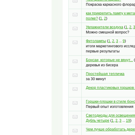
Покраска каркасного флора
как прикрепить лампу к мет
полке?
(
1
,
2
)
Увлажнители воздуха
(
1
,
2
,
Можно смешной вопрос?
Фитолампы
(
1
,
2
,
3
...
9
)
итоги маркетингового иссле
первые результаты
Бонсаи, которые не вянут...
(
деревья из бисера
Простейшая тепличка
за 30 минут
Декор пластиковых горшков 
Горшки-плошки в стиле бон
Первый опыт изготовления
Светодиоды для освещения
Дубль четыре
(
1
,
2
,
3
...
19
)
Чем лучше обработать дере