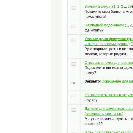
Зимний Балкон!
(
1
,
2
,
3
...
29
)
Покажите свои балконы ут
пожалуйста!
Накладной подоконник
(
1
,
2
где купить?
Умелые ручки форумчан (у
интерьера своими руками)
(
Рукотворные цветы и не тол
мелочи, которые радуют.
Стеллаж и полка для цветов
Подскажите где можно сдел
полку?
Закрыто
:
Освещение для цв
Как поливать цветы в отпуск
ноу-хау
Датчики для комнатных рас
(влажность, свет и т.п.)
Могут ли помочь гаджеты в
растений?
Идеи для подвесных кашпо 