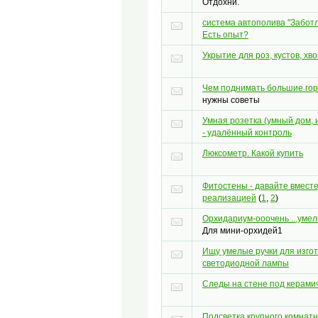
Отдохни.
система автополива "Заботл
Есть опыт?
Укрытие для роз, кустов, хв
Чем поднимать большие го
нужны советы
Умная розетка (умный дом, 
- удалённый контроль
Люксометр. Какой купить
Фитостены - давайте вмест
реализацией
(
1
,
2
)
Орхидариум-ооочень ...умел
Для мини-орхидей1
Ищу умелые ручки для изго
светодиодной лампы
Следы на стене под керами
Подсветка крупного комнатн