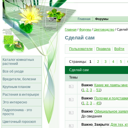
Главная
Форумы
Главная
/
Форумы
/
Цветоводство
/ Сделай
Сделай сам
Пользователи
Правила
Войти
Каталог комнатных
Страницы:
1
2
3
4
5
растений
Сделай сам
Все об уходе
Темы
Вредители, болезни
Важно
:
Какие же лампы мн
Крупным планом
(
1
,
2
,
3
...
51
)
Растения в интерьере
Важно
:
Полочки и подставки
Это интересно
(
1
,
2
,
3
...
45
)
Гидропоника - это
Важно
:
Официальное заявл
просто
До свидания
Цветочный гороскоп
Важно
,
Закрыто
:
Для тех, к