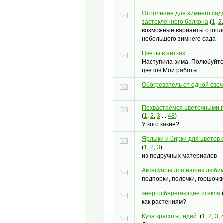
Отопление для зимнего сада
застекленного балкона
(
1
,
2
возможные варианты отопл
небольшого зимнего сада
Цветы в нитках
Наступила зима. Полюбуйт
цветов.Мои работы
Обогреватель от одной свечи
Похвастаемся цветочными 
(
1
,
2
,
3
...
48
)
У кого какие?
Ярлыки и бирки для цветов 
(
1
,
2
,
3
)
из подручных материалов
Аксесуары для наших люби
подпорки, полочки, горшочки и
энергосберегающие стекла
как растениям?
Куча красоты, идей.
(
1
,
2
,
3
,