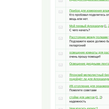
Прибор для измерения влаж
Кто пробовал поделитесь 
вещь или нет.
Мой первый флорариум
(
1
,
С чего начать?
Расстояние между полками 
Подскажите какое должно б
пеларгоний
освещение комнаты для ра
очень прошу помощи!!
Освещение диодными лент
Японский мелколистный бер
подойдёт ли для флорариу
ИК-отопление для оранжер
Помогите советами
стойки для цветов
(
1
,
2
)
надежность
Чем красить каркас?