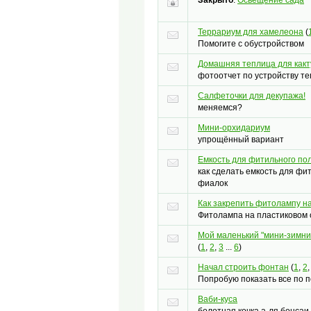
Террариум для хамелеона
(
Помогите с обустройством
Домашняя теплица для какт
фотоотчет по устройству т
Салфеточки для декупажа!
меняемся?
Мини-орхидариум
упрощённый вариант
Емкость для фитильного по
как сделать емкость для фи
фиалок
Как закрепить фитолампу н
Фитолампа на пластиковом 
Мой маленький "мини-зимни
(
1
,
2
,
3
...
6
)
Начал строить фонтан
(
1
,
2
Попробую показать все по по
Ваби-куса
болотная кочка а-ля бонсаи