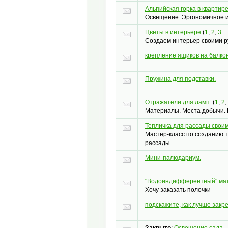
Альпийская горка в квартире
Освещение. Эргономичное и
Цветы в интерьере
(
1
,
2
,
3
..
Создаем интерьер своими р
крепление ящиков на балко
Пружина для подставки.
Отражатели для ламп.
(
1
,
2
,
Материалы. Места добычи. 
Тепличка для рассады свои
Мастер-класс по созданию 
рассады
Мини-палюдариум.
"Водоиндифферентный" ма
Хочу заказать полочки
подскажите, как лучше закр
Закрыто
:
Освещение сада