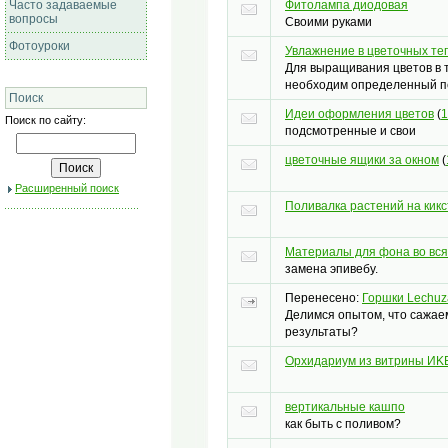
Фитолампа диодовая
Часто задаваемые
вопросы
Своими руками
Фотоуроки
Увлажнение в цветочных те
Для выращивания цветов в 
необходим определенный п
Поиск
Идеи оформления цветов
(
1
Поиск по сайту:
подсмотренные и свои
цветочные ящики за окном
(
Расширенный поиск
Поливалка растений на кик
Материалы для фона во вся
замена эпивебу.
Перенесено
:
Горшки Lechuz
Делимся опытом, что сажаем
результаты?
Орхидариум из витрины ИK
вертикальные кашпо
как быть с поливом?