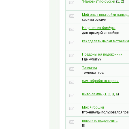
"Нановив" по-русски
(
1
,
2
)
Мой опыт постройки палюд
своими руками
Изделия из бамбука
для орхидей и вообще
как сделать дырки в стаканч
Поддоны на подоконник
Где купить?
Тепличка
температура
хим. обработка коряги
Фито-лампы
(
1
,
2
,
3
,
4
)
Мох + горшки
Кто-нибудь пользовался "р
помогите подключить
!!!