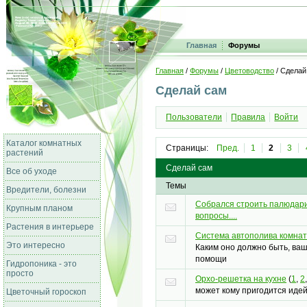
Главная
Форумы
Главная
/
Форумы
/
Цветоводство
/ Сделай
Сделай сам
Пользователи
Правила
Войти
Каталог комнатных
Страницы:
Пред.
1
2
3
растений
Сделай сам
Все об уходе
Темы
Вредители, болезни
Собрался строить палюдари
Крупным планом
вопросы....
Растения в интерьере
Система автополива комна
Это интересно
Каким оно должно быть, ва
помощи
Гидропоника - это
просто
Орхо-решетка на кухне
(
1
,
2
может кому пригодится идейк
Цветочный гороскоп