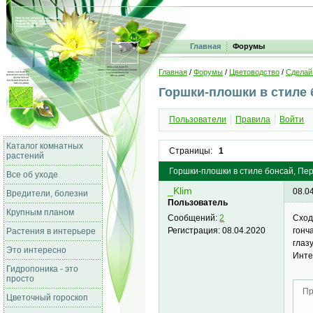
Главная
Форумы
Главная
/
Форумы
/
Цветоводство
/
Сделай
Горшки-плошки в стиле 
Пользователи
Правила
Войти
Каталог комнатных
Страницы:
1
растений
Горшки-плошки в стиле бонсай, Пе
Все об уходе
_Klim
08.0
Вредители, болезни
Пользователь
Крупным планом
Сход
Сообщений:
2
гонч
Регистрация:
08.04.2020
Растения в интерьере
глаз
Это интересно
Инте
Гидропоника - это
просто
Пр
Цветочный гороскоп