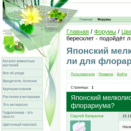
Главная
Форумы
Главная
/
Форумы
/
Цве
бересклет - подойдёт 
Японский мелк
ли для флора
Каталог комнатных
растений
Все об уходе
Пользователи
Правила
Войти
Вредители, болезни
Страницы:
1
Крупным планом
Японский мелколис
Растения в интерьере
флорариума?
Это интересно
Гидропоника - это
Сергей Капралов
15.1
просто
Цветочный гороскоп
Наск