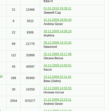
Юля Н
01.01.2010 19:39:11
21
12466
Зимний Сад
31.12.2009 18:05:44
9
3522
Andrew Geser
28.12.2009 14:58:16
22
8306
doykina
28.12.2009 14:15:42
99
21770
Naturmort
25.12.2009 10:17:46
112
32889
Оксана Весна
24.12.2009 22:00:51
45
40597
Касcя
ra)
23.12.2009 02:11:42
288
95460
Вика (Satira)
22.12.2009 14:55:55
30
10250
Ночная гостья
21.12.2009 22:23:11
2504
970277
Andrew Geser
р
17.12.2009 17:21:24