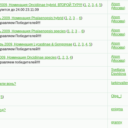
Alson
2009, Номинация Oncidiinae hybrid. ВТОРОЙ ТУР!!!!
(
1
,
2
,
3
,
4
,
5
)
(Москва)
лится до 24.00 23.11.09
Alson
ь 2009, Номинация Phalaenopsis hybrid
(
1
,
2
,
3
...
6
)
(Москва)
дравляем Победителей!!!
Alson
ь 2009, Номинация Phalaenopsis speсies
(
1
,
2
,
3
...
6
)
(Москва)
равляем Победителей!!!!
Alson
рь 2009, Номинация Lycastinae & Gongoreae
(
1
,
2
,
3
,
4
,
5
)
(Москва)
дравляем Победителей!!!
Alson
009, Номинация Oncidiinae species
(
1
,
2
,
3
,
4
)
(Москва)
равляем победителей!!!!
Svetlana
Davidova
larkinvalle
или вонь?
Olga_I
,
5
)
enigma
ход?
granny