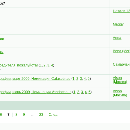
ся?
Натали 1
Maggy
Анна
сии
Вера (Мск
ры
Самарчан
редителя, пожалуйста!
(
1
,
2
,
3
,
4
)
т
Alson
рафии, март 2009, Номинация Catasetinae
(
1
,
2
,
3
,
4
,
5
)
(Москва)
Alson
рафии, июнь 2009, Номинация Vandaceous
(
1
,
2
,
3
,
4
,
5
)
(Москва)
6
7
8
9
...
23
След.