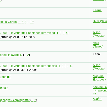
Елена
Вика (Sati
ня -In-Charm
(
1
,
2
,
3
...
32
)
Alson
ь 2009, Номинация Paphiopedilum hybrid
(
1
,
2
,
3
,
4
)
(Москва)
лится до 24.00 7.12..2009
tatus
(Питер)
Kenni
зеленые букашки
(
1
,
2
)
Alson
ь 2009, Номинация Paphiopedilum speсies
(
1
,
2
,
3
...
6
)
(Москва)
лится до 24.00 30.11.2009!
Марина
-Green (H)
Дроздова
блиииин к
ендра?
интересн
(
!!!!
МАЙЯ
одсадить к орхидеям?
(
1
,
2
)