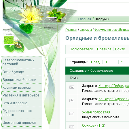
Главная
Форумы
Главная
/
Форумы
/
Форумы по семейства
Орхидные и бромелиев
Пользователи
Правила
Войти
Каталог комнатных
Страницы:
Пред.
1
...
5
растений
Орхидные и бромелиевые
Все об уходе
Темы
Вредители, болезни
Закрыто
:
Конкурс "Гибридна
Крупным планом
Голосование открыто и прод
Растения в интерьере
Закрыто
:
Конкурс "Видовая 
Это интересно
Голосование открыто и прод
Гидропоника - это
эхмея полосатая
просто
вянут листья,помогите
Цветочный гороскоп
Орхидеи
(
1
,
2
)