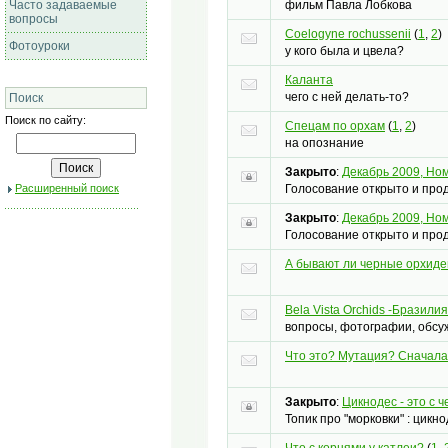
фильм Павла Лобкова
Часто задаваемые
вопросы
Coelogyne rochussenii
(
1
,
2
)
Фотоуроки
у кого была и цвела?
Каланта
чего с ней делать-то?
Поиск
Поиск по сайту:
Спецам по орхам
(
1
,
2
)
на опознание
Закрыто
:
Декабрь 2009, Ном
Голосование открыто и продл
Расширенный поиск
Закрыто
:
Декабрь 2009, Ном
Голосование открыто и продл
А бывают ли черные орхиде
Bela Vista Orchids -Бразилия
вопросы, фотографии, обсу
Что это? Мутация? Сначала 
Закрыто
:
Цикнодес - это с 
Топик про "морковки" : цикн
Что с корнями у катлеи?
(
1
,