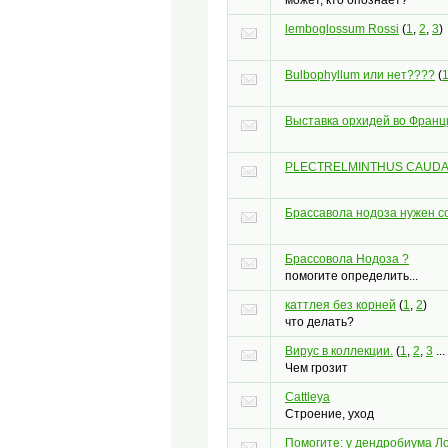
lemboglossum Rossi
(
1
,
2
,
3
)
Bulbophyllum или нет????
(
Выставка орхидей во Франц
PLECTRELMINTHUS CAUD
Брассавола нодоза нужен сов
Брассовола Нодоза ?
помогите определить...
каттлея без корней
(
1
,
2
)
что делать?
Вирус в коллекции.
(
1
,
2
,
3
...
Чем грозит
Cattleya
Строение, уход
Помогите: у дендробиума Л