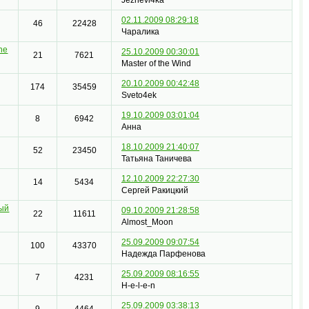
02.11.2009 08:29:18
46
22428
Чаралика
the
25.10.2009 00:30:01
21
7621
Master of the Wind
20.10.2009 00:42:48
174
35459
Sveto4ek
19.10.2009 03:01:04
8
6942
Анна
18.10.2009 21:40:07
52
23450
Татьяна Таничева
12.10.2009 22:27:30
14
5434
Сергей Ракицкий
ый
09.10.2009 21:28:58
22
11611
Almost_Moon
25.09.2009 09:07:54
100
43370
Надежда Парфенова
25.09.2009 08:16:55
7
4231
H-e-l-e-n
25.09.2009 03:38:13
9
4464