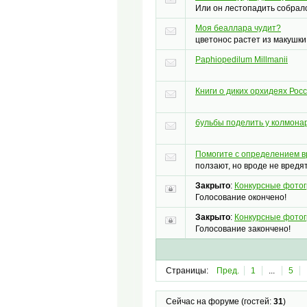
Или он лестопадить собрал
Моя беаллара чудит?
цветонос растет из макушки
Paphiopedilum Millmanii
Книги о диких орхидеях Рос
бульбы поделить у колмона
Помогите с определением в
ползают, но вроде не вредя
Закрыто
:
Конкурсные фотог
Голосование окончено!
Закрыто
:
Конкурсные фотог
Голосование закончено!
Страницы:
Пред.
1
...
5
Сейчас на форуме (гостей:
31
)