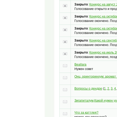
Закрыто
:
Конкурс на август 
Голосование открыто и прод
Закрыто
:
Конкурс на октябр
Голосование окончено. Поз
Закрыто
:
Конкурс на октябр
Голосование окончено. Позд
Закрыто
:
Конкурс на сентяб
Голосование окончено. Поз
Закрыто
:
Конкурс на июль 2
Голосование окончено, позд
Beallara
Нужен совет
Онц. оринторинхум: аромат 
Вопросы о дендре
(
1
,
2
,
3
,
4
Зигапиталум,Какой нужен у
Что за каттлея?
может, кто опознает?