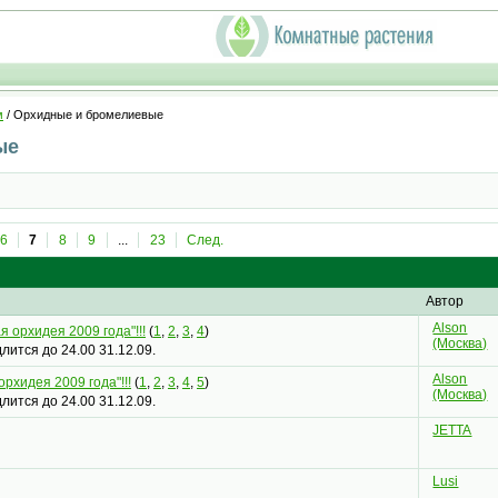
м
/ Орхидные и бромелиевые
ые
6
7
8
9
...
23
След.
Автор
Alson
я орхидея 2009 года"!!!
(
1
,
2
,
3
,
4
)
(Москва)
лится до 24.00 31.12.09.
Alson
орхидея 2009 года"!!!
(
1
,
2
,
3
,
4
,
5
)
(Москва)
лится до 24.00 31.12.09.
JETTA
Lusi