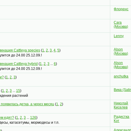
Флоренс
Cara
(Москва)
Lenny
Alson
инация Cattleya species
(
1
,
2
,
3
,
4
,
5
)
(Москва)
ится до 24.00 25.12.09.!
Alson
инация Cattleya hybrid
(
1
,
2
,
3
...
6
)
(Москва)
ится до 24.00 25.12.09.!
anchutka
и?
(
1
,
2
,
3
)
Вика (Sati
(
1
,
2
,
3
...
15
)
ждения растений
Николай
появилась детка, а через месяц
(
1
,
2
)
Киселев
Радистка
чем едят?
(
1
,
2
,
3
...
126
)
Кэт
одесы, катасетумы, мормодесы и т.п.
Александ
2
)