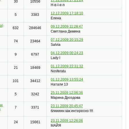
30
10556
H-e-l-e-n
12.12.2009 17:18:10
5
3383
Елена
ra)
09.12.2009 11:28:47
632
284646
Светлана Демина
07.12.2009 20:15:29
74
23464
Salvia
04.12.2009 00:24:23
9
6797
Lady I
01.12.2009 22:31:32
21
18469
Nosferatu
01.12.2009 13:55:24
101
34412
Натали 13
25.11.2009 12:06:36
5
3242
Марина Дроздова
ак
23.11.2009 20:45:47
7
3371
о
блиииин как интересно !!!!
23.11.2009 12:26:06
24
15661
МАЙЯ