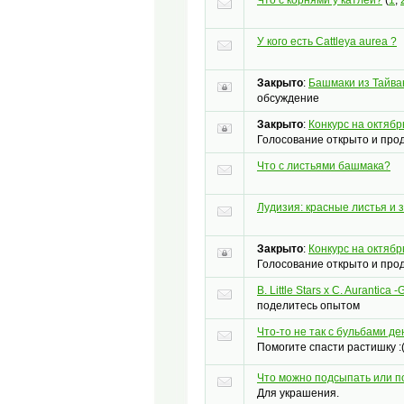
У кого есть Cattleya aurea ?
Закрыто
:
Башмаки из Тайва
обсуждение
Закрыто
:
Конкурс на октябр
Голосование открыто и прод
Что с листьями башмака?
Лудизия: красные листья и 
Закрыто
:
Конкурс на октябр
Голосование открыто и прод
B. Little Stars x C. Aurantica 
поделитесь опытом
Что-то не так с бульбами д
Помогите спасти растишку :
Что можно подсыпать или п
Для украшения.