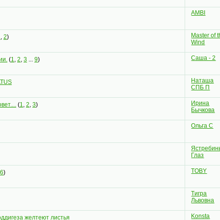
AMBI
Master of 
1
,
2
)
Wind
Саша - 2
ии.
(
1
,
2
,
3
...
9
)
Наташа
ATUS
СПБ П
Ирина
ет....
(
1
,
2
,
3
)
Бычкова
Ольга С
Ястребин
Глаз
TOBY
6
)
Tигра
Львовна
Konsta
оддигеза желтеют листья