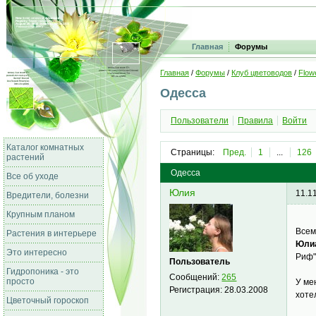
Главная
Форумы
Главная
/
Форумы
/
Клуб цветоводов
/
Flow
Одесса
Пользователи
Правила
Войти
Каталог комнатных
Страницы:
Пред.
1
...
126
растений
Одесса
Все об уходе
Юлия
11.1
Вредители, болезни
Крупным планом
Всем
Растения в интерьере
Юлиа
Это интересно
Риф"
Пользователь
Гидропоника - это
Сообщений:
265
просто
У ме
Регистрация:
28.03.2008
хоте
Цветочный гороскоп