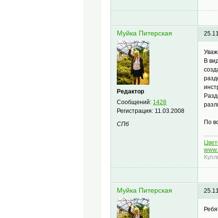
Муйка Питерская
25.1
Уваж
В ви
созд
разд
инст
Редактор
Разд
Сообщений:
1428
разл
Регистрация:
11.03.2008
По в
СПб
Цвето
www.
Купл
Муйка Питерская
25.1
Ребя