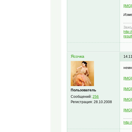
[IMG]
Изме
Захо
http
resu
Ясочка
14.1
немн
[IMG]
[IMG]
Пользователь
Сообщений:
256
[IMG]
Регистрация:
28.10.2008
[IMG]
http