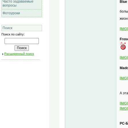
Часто задаваемые
Blue
вопросы
боль
Фотоуроки
жизн
Поиск
[IMG]
Поиск по сайту:
Fros
Расширенный поиск
[IMG]
Mado
[IMG]
А эт
[IMG]
[IMG]
РС-Б