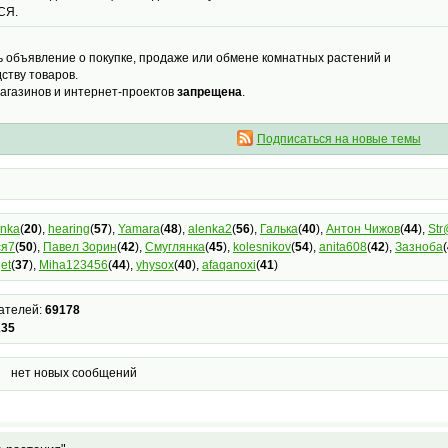
СЯ.
ь объявление о покупке, продаже или обмене комнатных растений и
ству товаров.
агазинов и интернет-проектов
запрещена
.
Подписаться на новые темы
inka
(
20
),
hearing
(
57
),
Yamara
(
48
),
alenka2
(
56
),
Галька
(
40
),
Антон Чижов
(
44
),
St
ся7
(
50
),
Павел Зорин
(
42
),
Смуглянка
(
45
),
kolesnikov
(
54
),
anita608
(
42
),
Зазноба
(
et
(
37
),
Miha123456
(
44
),
yhysox
(
40
),
afaqanoxi
(
41
)
ателей:
69178
235
нет новых сообщений