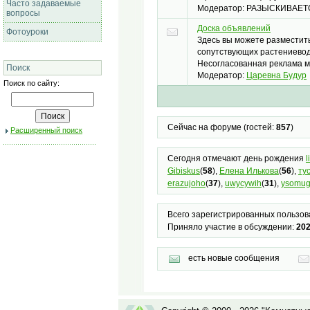
Часто задаваемые
Модератор: РАЗЫСКИВАЕТ
вопросы
Доска объявлений
Фотоуроки
Здесь вы можете разместит
сопутствующих растениевод
Несогласованная реклама м
Поиск
Модератор:
Царевна Будур
Поиск по сайту:
Сейчас на форуме (гостей:
857
)
Расширенный поиск
Сегодня отмечают день рождения
l
Gibiskus
(
58
),
Елена Илькова
(
56
),
ту
erazujoho
(
37
),
uwycywih
(
31
),
ysomug
Всего зарегистрированных пользов
Приняло участие в обсуждении:
20
есть новые сообщения