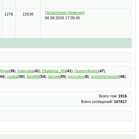
Пеларгонии
(немезия)
1278
15536
06.08.2026 17:00:45
r@nge
(
39
),
Katenaka
(
41
),
Ekaterina_AN
(
41
),
Queenofpanic
(
47
),
44
),
rumba
(
50
),
finn888
(
54
),
tannek
(
55
),
exocukuv
(
8
),
economicspiral4
(
48
),
Всего тем:
1916
Всего сообщений:
107817