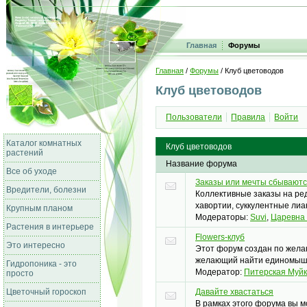
Главная
Форумы
Главная
/
Форумы
/ Клуб цветоводов
Клуб цветоводов
Пользователи
Правила
Войти
Каталог комнатных
Клуб цветоводов
растений
Название форума
Все об уходе
Заказы или мечты сбывают
Вредители, болезни
Коллективные заказы на ред
хавортии, суккулентные лиан
Крупным планом
Модераторы:
Suvi
,
Царевна
Растения в интерьере
Flowers-клуб
Это интересно
Этот форум создан по желан
желающий найти единомышл
Гидропоника - это
Модератор:
Питерская Муй
просто
Цветочный гороскоп
Давайте хвастаться
В рамках этого форума вы 