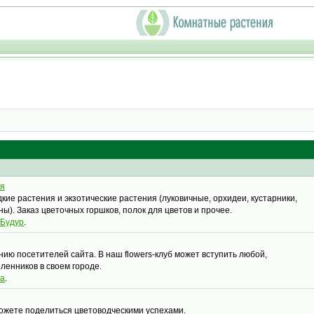
ся
кие растения и экзотические растения (луковичные, орхидеи, кустарники,
ы). Заказ цветочных горшков, полок для цветов и прочее.
 Будур
.
ию посетителей сайта. В наш flowers-клуб может вступить любой,
енников в своем городе.
ка
.
можете поделиться цветоводческими успехами.