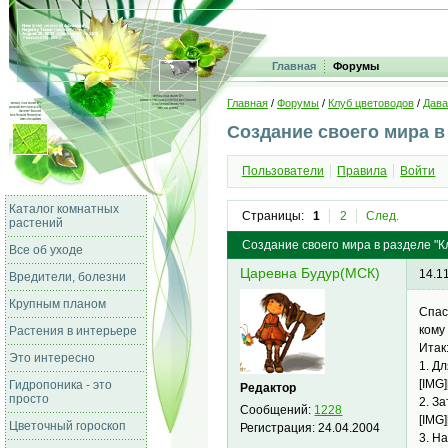
Главная
Форумы
Главная
/
Форумы
/
Клуб цветоводов
/
Дава
Создание своего мира в
Пользователи
Правила
Войти
Каталог комнатных
Страницы:
1
2
След.
растений
Создание своего мира в разделе "К
Все об уходе
Царевна Будур(МСК)
14.1
Вредители, болезни
Крупным планом
Спас
кому
Растения в интерьере
Итак
Это интересно
1. Д
[IMG]
Гидропоника - это
Редактор
просто
2. З
Сообщений:
1228
[IMG]
Цветочный гороскоп
Регистрация:
24.04.2004
3. Н