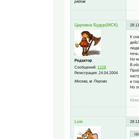
рядом
Царевна Будур(МСК)
28.1
К со
дейс
люди
печь:
Но н
Редактор
В об
Сообщений:
1228
Проб
Регистрация:
24.04.2004
наст
Москва, м. Перово
и то
Но э
Юлиа
Lusi
28.1
Ци