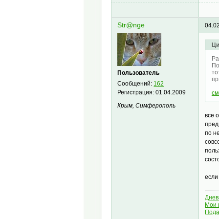
Str@nge
04.0
Ци
Ра
По
то
Пользователь
пр
Сообщений:
162
Регистрация:
01.04.2009
см
Крым, Симферополь
все 
пред
по н
совс
поль
сост
если
Днев
Мои 
Пода