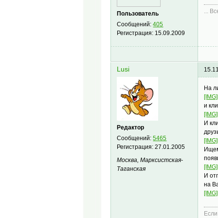
... В
Пользователь
Сообщений:
405
Регистрация:
15.09.2009
Lusi
15.1
На л
[IMG]
и кл
[IMG]
И кл
Редактор
друз
Сообщений:
5465
[IMG]
Регистрация:
27.01.2005
Ищем
появ
Москва, Марксистская-
[IMG]
Таганская
И от
на В
[IMG]
Если