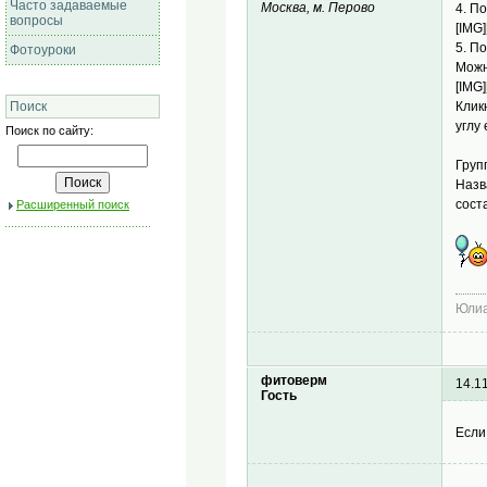
Часто задаваемые
Москва, м. Перово
4. П
вопросы
[IMG]
5. П
Фотоуроки
Можн
[IMG]
Клик
Поиск
углу 
Поиск по сайту:
Груп
Назв
сост
Расширенный поиск
Юлиа
фитоверм
14.1
Гость
Если