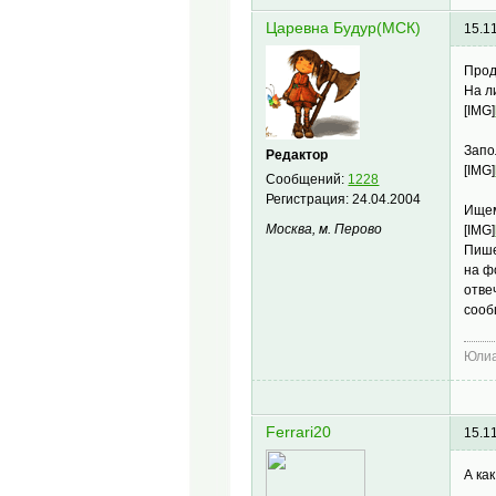
Царевна Будур(МСК)
15.1
Прод
На л
[IMG]
Запо
Редактор
[IMG]
Сообщений:
1228
Регистрация:
24.04.2004
Ищем
Москва, м. Перово
[IMG]
Пише
на ф
отве
сооб
Юлиа
Ferrari20
15.1
А ка