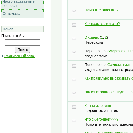
Часто задаваемые
вопросы
Помогите опознать
Фотоуроки
Как называется это?
Поиск
Поиск по сайту:
Эухарис
(
1
,
2
)
Пересадка
Перенесено
:
Аморфофаллю
сводная тема
Расширенный поиск
Перенесено
:
Сауроматум п
уход (название темы отред
Как правильно высаживать 
Лилия карликовая, нужна п
Канна из семян
поделитесь опытом
Что с бегонией????
Помогите пожалуйста,незна
Кто съел клубень бегонии?