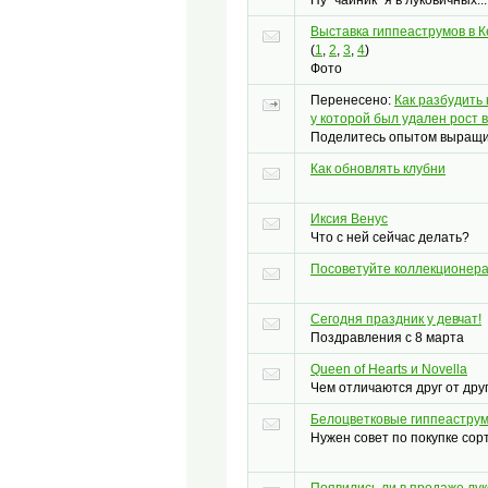
Выставка гиппеаструмов в К
(
1
,
2
,
3
,
4
)
Фото
Перенесено
:
Как разбудить 
у которой был удален рост 
Поделитесь опытом выращи
Как обновлять клубни
Иксия Венус
Что с ней сейчас делать?
Посоветуйте коллекционера
Ceгодня праздник у девчат!
Поздравления с 8 марта
Queen of Hearts и Novella
Чем отличаются друг от дру
Белоцветковые гиппеастру
Нужен совет по покупке сор
Появились ли в продаже лу