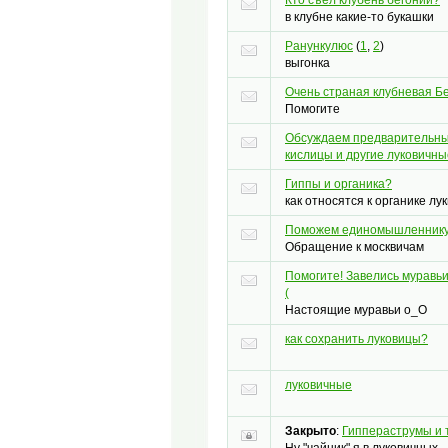
в клубне какие-то букашки
Ранункулюс
(
1
,
2
)
выгонка
Очень страная клубневая Б
Помогите
Обсуждаем предварительны
кислицы и другие луковичны
Гиппы и органика?
как относятся к органике лу
Поможем единомышленнику 
Обращение к москвичам
Помогите! Завелись муравьи
(
Настоящие муравьи о_О
как сохранить луковицы?
луковичные
Закрыто
:
Гиппераструмы и
Ну "чайник" я в луковичных... 