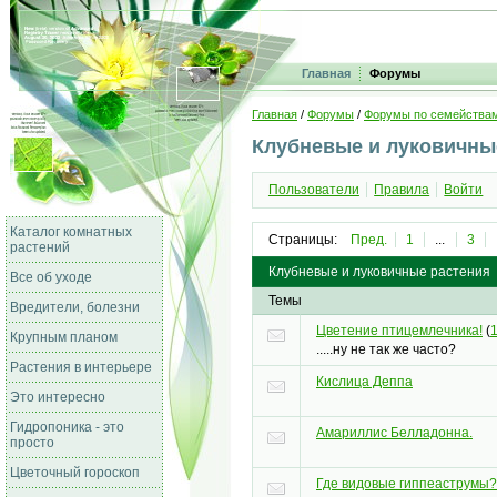
Главная
Форумы
Главная
/
Форумы
/
Форумы по семейства
Клубневые и луковичны
Пользователи
Правила
Войти
Каталог комнатных
Страницы:
Пред.
1
...
3
растений
Клубневые и луковичные растения
Все об уходе
Темы
Вредители, болезни
Цветение птицемлечника!
(
Крупным планом
.....ну не так же часто?
Растения в интерьере
Кислица Деппа
Это интересно
Гидропоника - это
Амариллис Белладонна.
просто
Цветочный гороскоп
Где видовые гиппеаструмы?