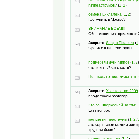
гиппеаструмов?
(
1
,
2
)
семена цикламена
(
1
,
2
)
Где купить в Москве?
ВНИМАНИЕ ВСЕМ!!!
Обновление материалов са
Закрыто
:
Simple Pleasure
(
1
Фрагилс и гиппеаструмы
подмерзли луки гиппов
(
1
,
2
)
что делать? как спасти?
Подскажите пожалуйста что 
Закрыто
:
Хвастовство-2009
продолжаем разговор
Кто со Шперкелией на "ты" 
Есть вопрос
мелкие гиппеаструмы
(
1
,
2
,
это сорт такой мелкий или п
трудная была?
нерине-семенами
(
1
,
2
)