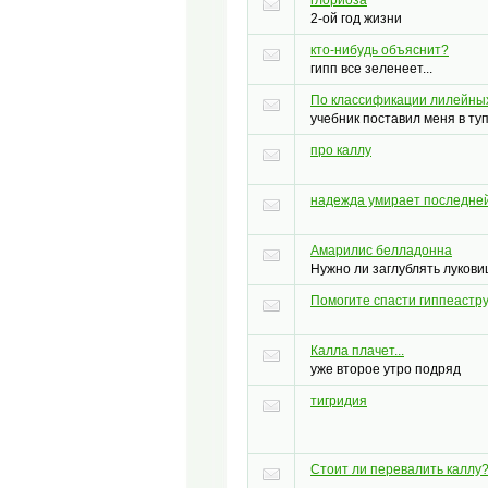
2-ой год жизни
кто-нибудь объяснит?
гипп все зеленеет...
По классификации лилейны
учебник поставил меня в ту
про каллу
надежда умирает последне
Амарилис белладонна
Нужно ли заглублять лукови
Помогите спасти гиппеастр
Калла плачет...
уже второе утро подряд
тигридия
Стоит ли перевалить каллу