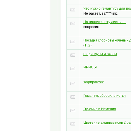
Что нужно гемантусу для по
Не растет, за****чик.
На гиппике нету листьев..
вопросик
Посадка глориозы -очень н
(
1
,
2
)
гладиолусы и каллы
ИРИСЫ
зефирантес
Гемантус сбросил листья
Эукомис и Исмения
Цветение амариллисов 2 раза