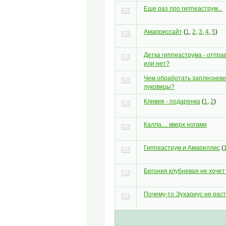
Еще раз про гиппеаструм...
Амарриссайт
(
1
,
2
,
3
,
4
,
5
)
Детка гиппеаструма - отпра
или нет?
Чем обработать заплеснев
луковицы?
Кливия - подаренка
(
1
,
2
)
Калла.... вверх ногами
Гиппеаструм и Амариллис
(
Бегония клубневая не хочет 
Почему-то Эухариус не расте