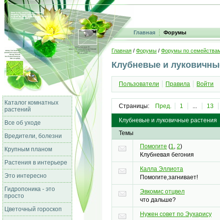
Главная
Форумы
Главная
/
Форумы
/
Форумы по семейства
Клубневые и луковичны
Пользователи
Правила
Войти
Каталог комнатных
Страницы:
Пред.
1
...
13
растений
Клубневые и луковичные растения
Все об уходе
Темы
Вредители, болезни
Помогите
(
1
,
2
)
Крупным планом
Клубневая бегония
Растения в интерьере
Калла Эллиота
Это интересно
Помогите,загнивает!
Гидропоника - это
Эвкомис отцвел
просто
что дальше?
Цветочный гороскоп
Нужен совет по Эухарису