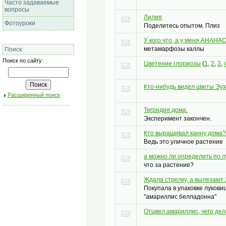
Часто задаваемые
вопросы
Лилия
Фотоуроки
Поделитесь опытом. Плиз
У кого что, а у меня АНАНА
метамарфозы каллы
Поиск
Поиск по сайту:
Цветение глориозы
(
1
,
2
,
3
,
Кто-нибудь видел цветы Эу
Расширенный поиск
Тигридия дома.
Эксперимент закончен.
Кто выращивал канну дома?
Ведь это уличное растение
а можно ли определить по 
что за растение?
Ждала стрелку, а вылезают 
Покупала в упаковке луковиц
"амариллис белладонна"
Отцвел амариллис, чего дел