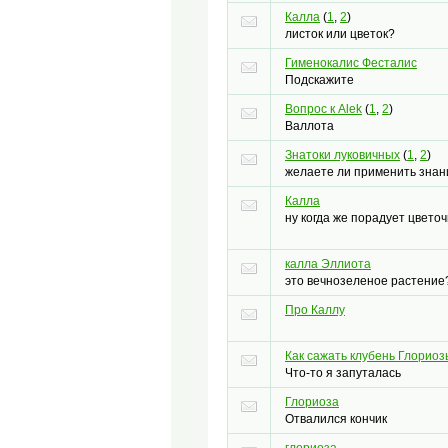
Калла
(
1
,
2
)
листок или цветок?
Гименокалис Фесталис
Подскажите
Вопрос к Аlek
(
1
,
2
)
Валлота
Знатоки луковичных
(
1
,
2
)
желаете ли применить знан
Калла
ну когда же порадует цвето
калла Эллиота
это вечнозеленое растение
Про Каллу
Как сажать клубень Глорио
Что-то я запуталась
Глориоза
Отвалился кончик
глориоза