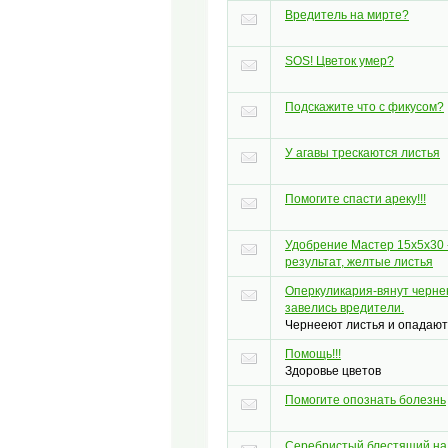
Вредитель на мирте?
SOS! Цветок умер?
Подскажите что с фикусом?
У агавы трескаются листья
Помогите спасти ареку!!!
Удобрение Мастер 15х5х30 
результат, желтые листья
Оперкуликария-вянут черне
завелись вредители.
Чернееют листья и опадаю
Помощь!!!
Здоровье цветов
Помогите опознать болезнь
Серебристый блестящий на