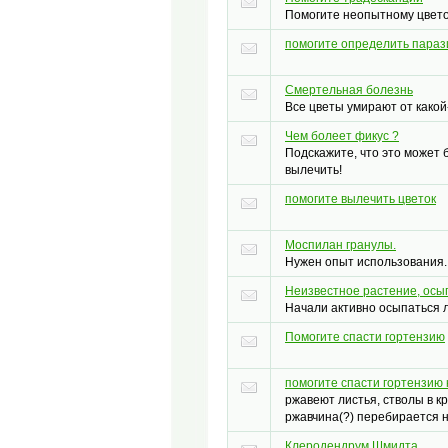
Помогите неопытному цвет
помогите определить параз
Смертельная болезнь
Все цветы умирают от какой
Чем болеет фикус ?
Подскажите, что это может б
вылечить!
помогите вылечить цветок
Моспилан гранулы.
Нужен опыт использования.
Неизвестное растение, осы
Начали активно осыпаться 
Помогите спасти гортензию
помогите спасти гортензию к
ржавеют листья, стволы в кр
ржавчина(?) перебирается н
Клеродендрум Шмидта