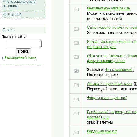
Часто задаваемые
вопросы
Неизвестное удобрение
Может кто использует данн
Фотоуроки
поделитесь опытом.
Сгнил корень, помогите, по
Поиск
Залил растение и сгнил кор
Поиск по сайту:
Белые сморщившиеся пятна
недавно кактусе
(Это что за покемон?) Помо
Расширенный поиск
фикусного вредителя
Закрыто
:
Что с камелией?
Налет на листьях
Актара и паутинный клещ
(
1
Первое действует на второ
Фикусы вырождаются?
Глобальный переезд, как п
цветы?
(
1
,
2
)
зимой и летом
Гардения чахнет