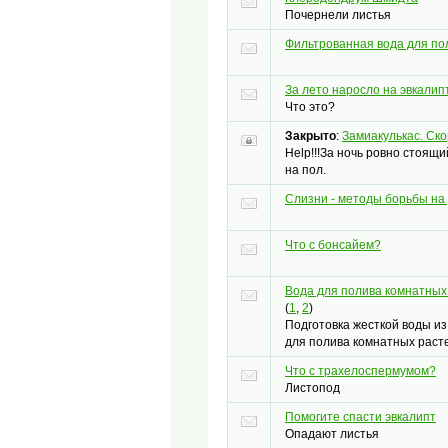
Почернели листья
Фильтрованная вода для по
За лето наросло на эвкалип
Что это?
Закрыто
:
Замиакулькас. Ск
Help!!!За ночь ровно стоящи
на пол.
Слизни - методы борьбы на
Что с бонсайем?
Вода для полива комнатных
(
1
,
2
)
Подготовка жесткой воды и
для полива комнатных раст
Что с трахелоспермумом?
Листопод
Помогите спасти эвкалипт
Опадают листья