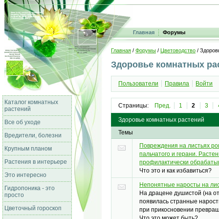
Главная
Форумы
Главная
/
Форумы
/
Цветоводство
/ Здоров
Здоровье комнатных ра
Пользователи
Правила
Войти
Каталог комнатных
Страницы:
Пред.
1
2
3
растений
Здоровье комнатных растений
Все об уходе
Темы
Вредители, болезни
Повреждения на листьях ро
Крупным планом
пальчатого и герани. Расте
Растения в интерьере
профилактически обрабаты
Что это и как избавиться?
Это интересно
Непонятные наросты на ли
Гидропоника - это
На драцене душистой (на о
просто
появилась странные нарост
Цветочный гороскоп
при прикосновении превращ
Что это может быть?