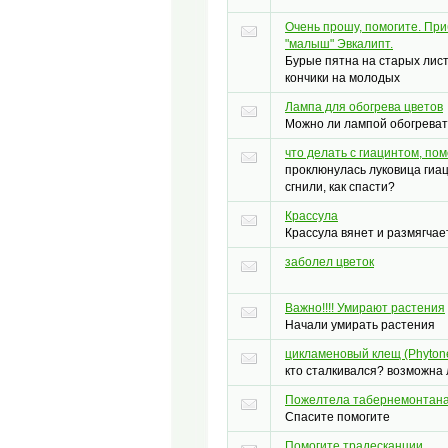
Очень прошу, помогите. Пр
"малыш" Эвкалипт.
Бурые пятна на старых лист
кончики на молодых
Лампа для обогрева цветов
Можно ли лампой обогреват
что делать с гиацинтом, пом
проклюнулась луковица гиац
сгнили, как спасти?
Крассула
Крассула вянет и размягчае
заболел цветок
Важно!!!! Умирают растения
Начали умирать растения
цикламеновый клещ (Phytone
кто сталкивался? возможна
Пожелтела табернемонтан
Спасите помогите
Помогите традесканции