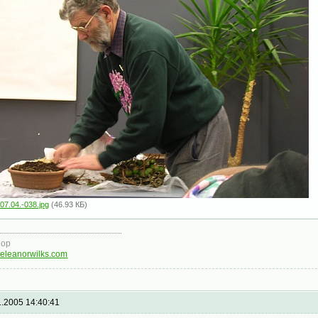
07.04.-038.jpg
(46.93 КБ)
нор
eleanorwilks.com
1.2005 14:40:41