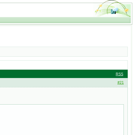
RSS
#21