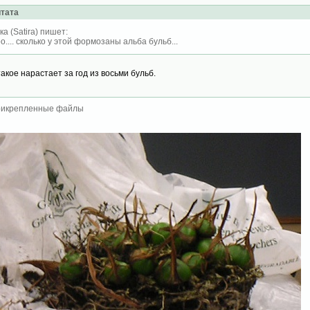
тата
ка (Satira) пишет:
о.... сколько у этой формозаны альба бульб...
такое нарастает за год из восьми бульб.
икрепленные файлы