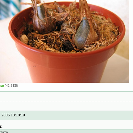
jpg
(42.3 КБ)
1.2005 13:18:19
Z,
тата