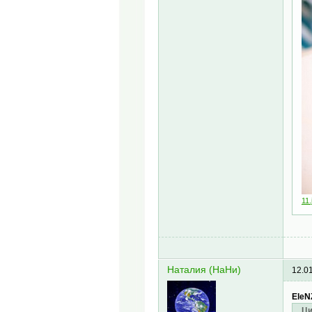
11.
Наталия (НаНи)
12.0
EleN
Ци