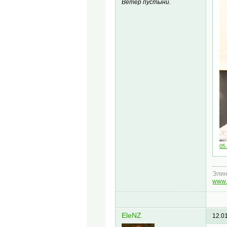
Ветер пустыни.
05.
Эли
www.
EleNZ
12.0