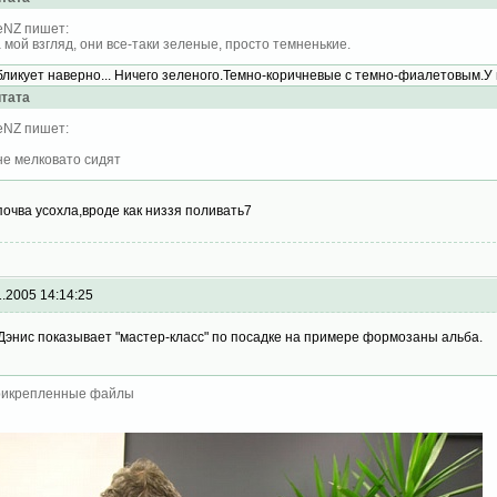
eNZ пишет:
 мой взгляд, они все-таки зеленые, просто темненькие.
бликует наверно... Ничего зеленого.Темно-коричневые с темно-фиалетовым.У
тата
eNZ пишет:
не мелковато сидят
почва усохла,вроде как низзя поливать7
1.2005 14:14:25
 Дэнис показывает "мастер-класс" по посадке на примере формозаны альба.
икрепленные файлы