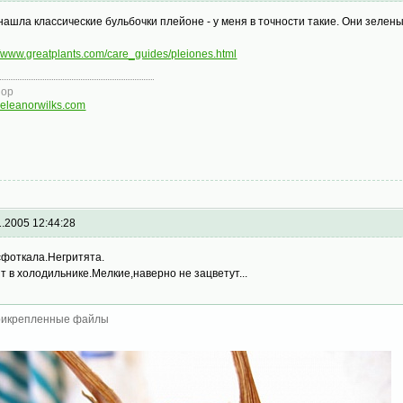
 нашла классические бульбочки плейоне - у меня в точности такие. Они зелены
//www.greatplants.com/care_guides/pleiones.html
нор
eleanorwilks.com
1.2005 12:44:28
сфоткала.Негритята.
т в холодильнике.Мелкие,наверно не зацветут...
икрепленные файлы