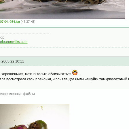
07.04.-034.jpg
(47.37 КБ)
нор
eleanorwilks.com
1.2005 22:10:11
а хорошенькая, можно только облизываться
.
ала посмотрела свои плейонки, и поняла, где были чешуйки там фиолетовый ц
икрепленные файлы