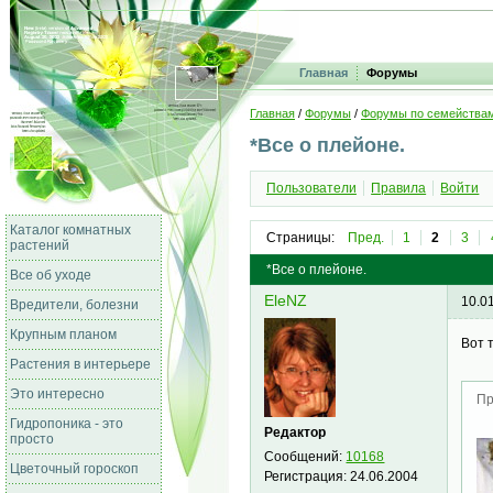
Главная
Форумы
Главная
/
Форумы
/
Форумы по семейства
*Все о плейоне.
Пользователи
Правила
Войти
Каталог комнатных
Страницы:
Пред.
1
2
3
растений
*Все о плейоне.
Все об уходе
EleNZ
10.0
Вредители, болезни
Крупным планом
Вот 
Растения в интерьере
Это интересно
Пр
Гидропоника - это
Редактор
просто
Сообщений:
10168
Цветочный гороскоп
Регистрация:
24.06.2004