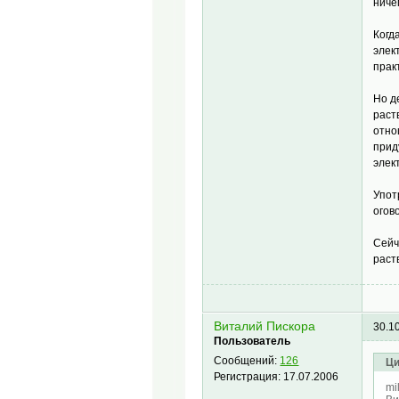
ниче
Когд
элек
прак
Но д
раст
отно
прид
элек
Упот
огов
Сейч
раст
Виталий Пискора
30.1
Пользователь
Сообщений:
126
Ци
Регистрация:
17.07.2006
mi