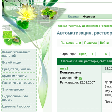
Главная
Форумы
Главная
/
Форумы
/
Цветоводство
/
Гидропо
Автоматизация, раствор
Пользователи
Правила
Войти
Каталог комнатных
Страницы:
Пред.
1
...
6
растений
Автоматизация, растворы, свет, те
Все об уходе
mila1
22.1
Вредители, болезни
Пользователь
Крупным планом
Сообщений:
15
Добр
Регистрация:
12.03.2007
Растения в интерьере
Зака
Это интересно
жду 
РРМ
Гидропоника - это
просто
Подс
Цветочный гороскоп