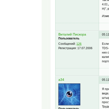
4.01
Н)",
Изме
Виталий Пискора
05.1
Пользователь
Если
Сообщений:
126
TDS-
Регистрация:
17.07.2006
них 
кали
порт
a34
05.1
Я пр
виде
штыр
прос
Труд
Пользователь