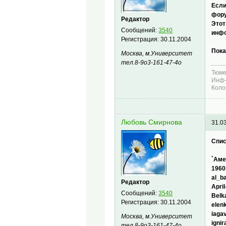
Если
фору
Редактор
Этот
Сообщений:
3540
инфо
Регистрация:
30.11.2004
Пока
Москва, м.Университет
тел.8-9о3-161-47-4о
Тюме
Инф-
Коло
Любовь Смирнова
31.0
Спис
`Аме
1960
al_b
Редактор
April
Сообщений:
3540
Belk
Регистрация:
30.11.2004
elen
iaga
Москва, м.Университет
ignir
тел.8-9о3-161-47-4о