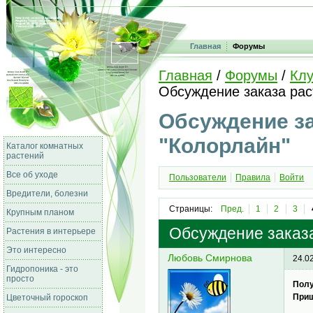
Главная
Форумы
Главная
/
Форумы
/
Клу
Обсуждение заказа рас
Обсуждение за
"Колорлайн"
Каталог комнатных
растений
Все об уходе
Пользователи
Правила
Войти
Вредители, болезни
Страницы:
Пред.
1
2
3
Крупным планом
Обсуждение заказа
Растения в интерьере
Это интересно
Любовь Смирнова
24.0
Гидропоника - это
просто
Полу
Приш
Цветочный гороскоп