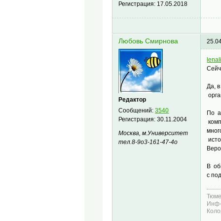
Регистрация:
17.05.2018
Любовь Смирнова
25.0
lenali
Сейч
Да, 
орга
Редактор
Сообщений:
3540
По а
Регистрация:
30.11.2004
комп
мног
Москва, м.Университет
исто
тел.8-9о3-161-47-4о
Веро
В об
с по
Тюме
Инф-
Коло