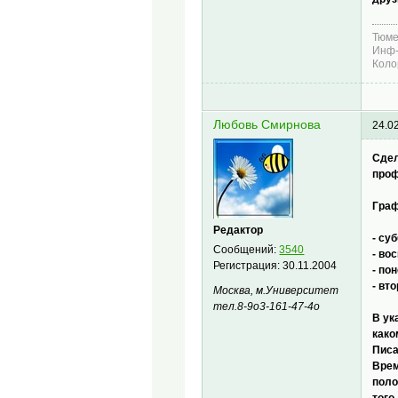
Тюме
Инф-
Коло
Любовь Смирнова
24.0
Сдел
проф
Граф
Редактор
- су
Сообщений:
3540
- во
Регистрация:
30.11.2004
- по
- вт
Москва, м.Университет
тел.8-9о3-161-47-4о
В ук
како
Писа
Врем
поло