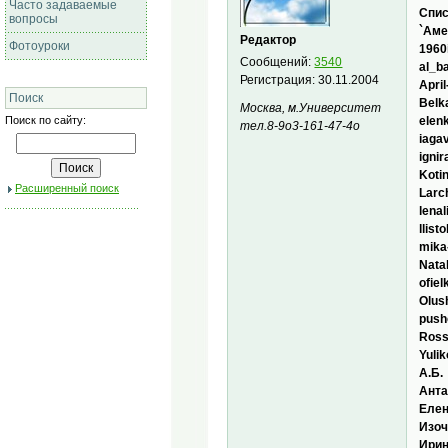
Часто задаваемые
Спис
вопросы
`Аме
Редактор
Фотоуроки
1960
Сообщений:
3540
al_b
Регистрация:
30.11.2004
April
Поиск
Belk
Москва, м.Университет
Поиск по сайту:
elen
тел.8-9о3-161-47-4о
iaga
ignir
Koti
Расширенный поиск
Larc
lenali
llist
mika
Nata
ofiel
Olus
push
Ros
Yuli
А.Б.
Ант
Елен
Изоч
Ирин