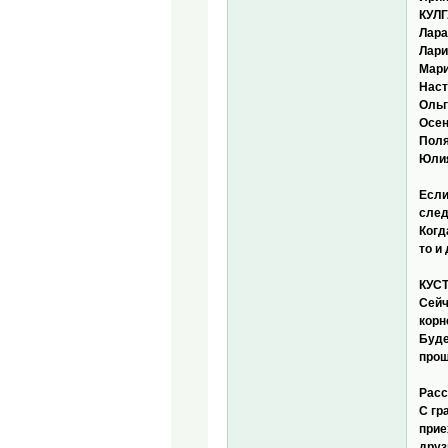
КУЛ
Лара
Лари
Мари
Наст
Ольг
Осен
Поля
Юли
Если
след
Когд
то и 
КУСТ
Сейч
корн
Буде
прощ
Расс
С гр
прие
друз