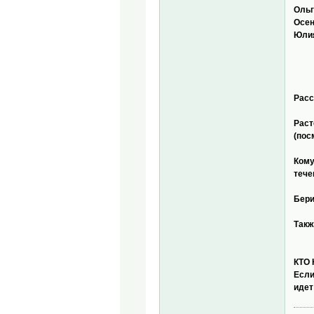
Ольг
Осен
Юли
Расс
Раст
(пос
Кому
тече
Бери
Такж
КТО
Если
идет