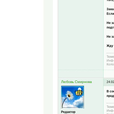
того
Зака
Если
Не з
подг
Не з
Жду 
Тюме
Инф-
Коло
Любовь Смирнова
24.0
В со
прод
Тюме
Инф-
Редактор