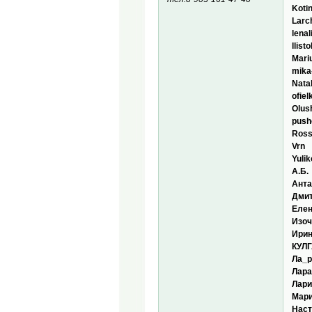
Koti
Larc
lenali
llist
Mari
mika
Nata
ofiel
Olus
push
Ros
Vrn
Yuli
А.Б.
Ант
Дми
Елен
Изоч
Ирин
КУЛ
Ла_
Лара
Лари
Мари
Наст