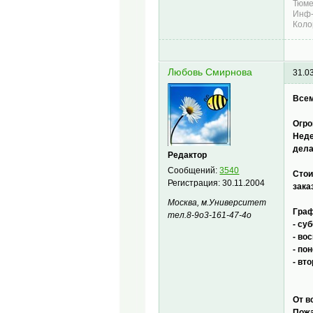
Тюме
Инф-
Коло
Любовь Смирнова
31.0
Всем
Огро
Неде
дела
Редактор
Сообщений:
3540
Стои
Регистрация:
30.11.2004
зака
Москва, м.Университет
Граф
тел.8-9о3-161-47-4о
- суб
- во
- по
- вто
От в
Пожа