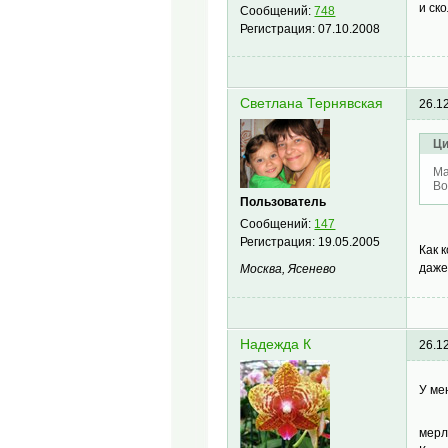
и ск
Сообщений:
748
Регистрация:
07.10.2008
Светлана Тернявская
26.1
Ци
Ма
Во
Пользователь
Сообщений:
147
Регистрация:
19.05.2005
Как 
даже
Москва, Ясенево
Надежда К
26.1
У ме
мерл