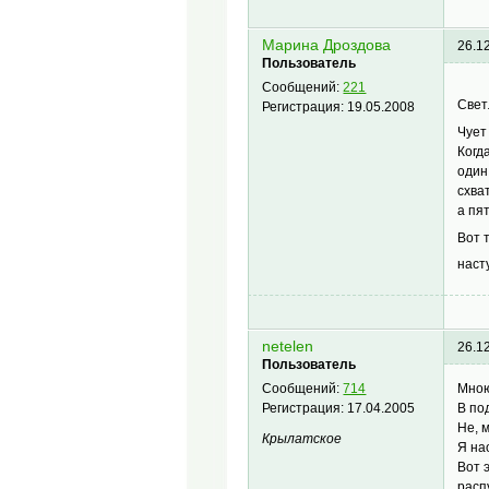
Марина Дроздова
26.1
Пользователь
Сообщений:
221
Свет
Регистрация:
19.05.2008
Чует
Когд
один
схва
а пя
Вот 
наст
netelen
26.1
Пользователь
Мною
Сообщений:
714
В по
Регистрация:
17.04.2005
Не, 
Крылатское
Я на
Вот 
распу