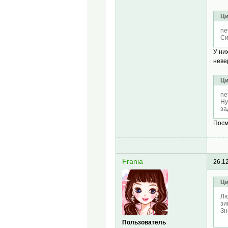
Ци
ne
Си
У ни
неве
Ци
ne
Ну
за
Посм
Frania
26.1
Ци
Лю
зи
Зн
Пользователь