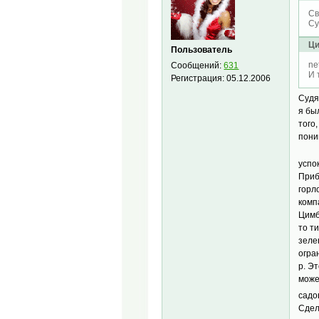
Св
Су
Ци
Пользователь
ne
Сообщений:
631
И 
Регистрация:
05.12.2006
Судя
я бы
того
пони
успо
Приб
горл
комп
Цимб
то т
зеле
огра
р. Э
може
садо
Сдел