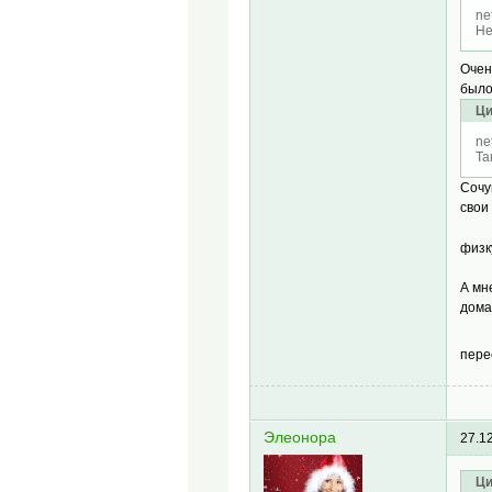
ne
Не
Очен
было
Ци
ne
Та
Сочу
свои
физк
А мн
дома
пере
Элеонора
27.1
Ци