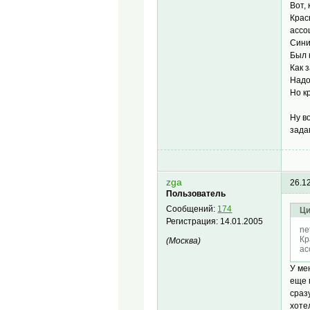
Вот,
Крас
ассо
Сини
Был 
Как 
Надо
Но к
Ну в
зада
zga
26.1
Пользователь
Сообщений:
174
Ци
Регистрация:
14.01.2005
ne
Кр
(Москва)
ас
У ме
еще 
сраз
хоте