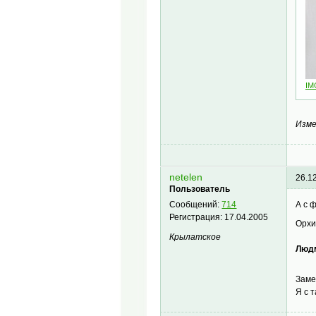
IM
Изме
netelen
26.1
Пользователь
А с 
Сообщений:
714
Регистрация:
17.04.2005
Орхи
Крылатское
Люд
Заме
Я с т