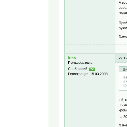
А во
сере
кида
Приб
рука
Изме
Irina
27.1
Пользователь
Сообщений:
620
Ци
Регистрация:
15.03.2008
На
и 
Кр
Ой, 
шика
кром
за 2
Изме