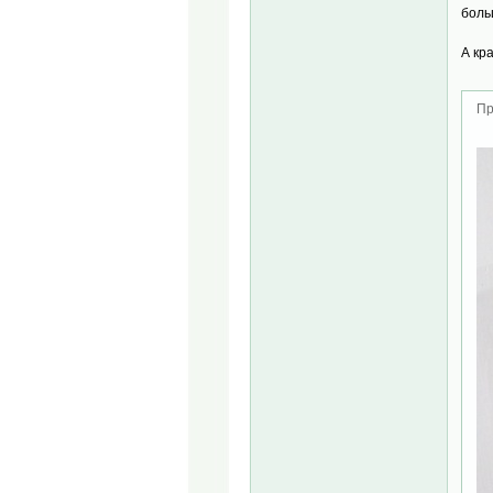
боль
А кр
Пр