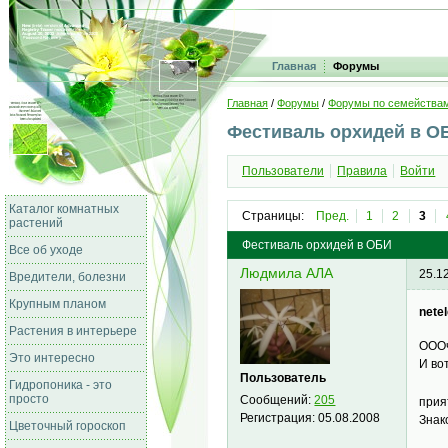
Главная
Форумы
Главная
/
Форумы
/
Форумы по семейства
Фестиваль орхидей в О
Пользователи
Правила
Войти
Каталог комнатных
Страницы:
Пред.
1
2
3
растений
Фестиваль орхидей в ОБИ
Все об уходе
Людмила АЛА
25.1
Вредители, болезни
Крупным планом
netel
Растения в интерьере
ОООч
Это интересно
И во
Пользователь
Гидропоника - это
просто
Сообщений:
205
прия
Регистрация:
05.08.2008
Знак
Цветочный гороскоп