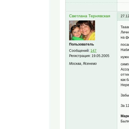
Светлана Тернявская
27.1
Тааа
Личн
на ф
Пользователь
поса
Наби
Сообщений:
147
Регистрация:
19.05.2005
нужн
Москва, Ясенево
сим
Ассо
отте
как 
Нере
Забы
За 1
Мари
Были