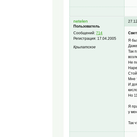
netelen
27.1
Пользователь
Свет
Сообщений:
714
Регистрация:
17.04.2005
Я б
Даже
Крылатское
Так 
возл
Не п
Наре
Стой
Мне 
И до
кисл
Но 1
Я пр
у ме
Так 