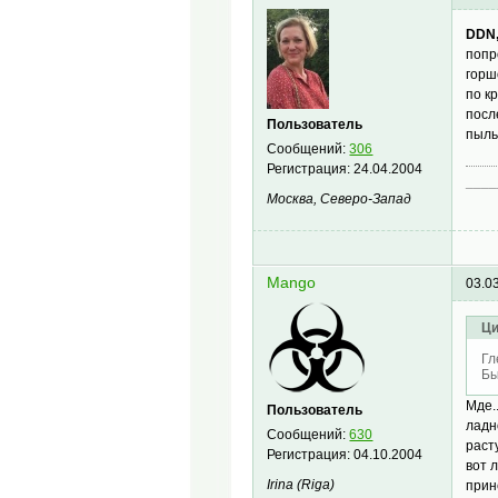
DDN
попр
горш
по к
посл
Пользователь
пыль
Сообщений:
306
Регистрация:
24.04.2004
____
Москва, Северо-Запад
Mango
03.0
Ци
Гл
Бы
Мде.
Пользователь
ладн
Сообщений:
630
раст
Регистрация:
04.10.2004
вот 
Irina (Riga)
прин