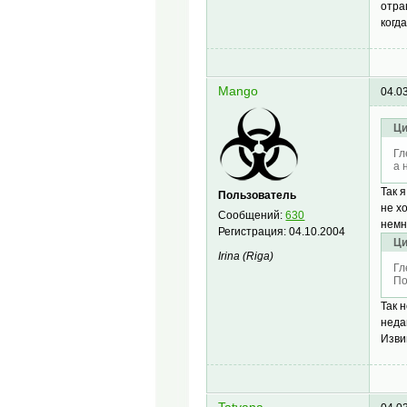
отра
когд
Mango
04.0
Ци
Гл
а 
Так 
Пользователь
не х
Сообщений:
630
немн
Регистрация:
04.10.2004
Ци
Irina (Riga)
Гл
По
Так 
неда
Изви