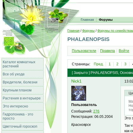
Главная
Форумы
Главная
/
Форумы
/
Форумы по семейства
PHALAENOPSIS
Пользователи
Правила
Войти
Каталог комнатных
Страницы:
Пред.
1
2
3
растений
[
Закрыто
]
PHALAENOPSIS, Основна
Все об уходе
Nick1
13.0
Вредители, болезни
Крупным планом
Ци
Растения в интерьере
Ma
Пользователь
Но
Это интересно
то
Сообщений:
276
Гидропоника - это
Регистрация:
06.05.2004
Это 
просто
Красноярск
Так 
Цветочный гороскоп
как 