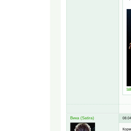
fal
Вика (Satira)
08.0
Корм