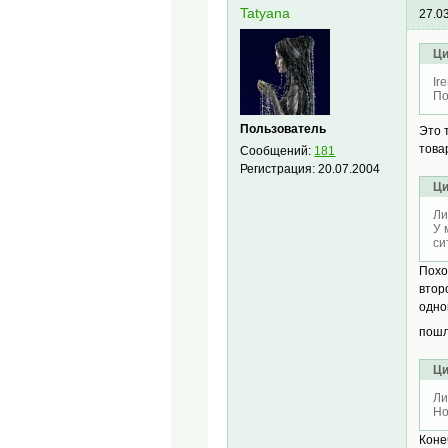
Tatyana
27.0
Ци
Ir
По
Пользователь
Это 
това
Сообщений:
181
Регистрация:
20.07.2004
Ци
Ли
У 
си
Похо
втор
одно
пош
Ци
Ли
Но
Коне