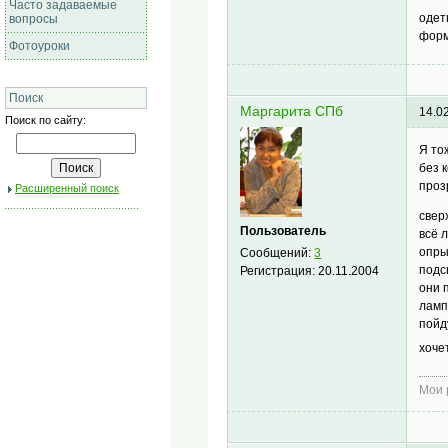
Часто задаваемые
оде
вопросы
форм
Фотоуроки
Поиск
Маргарита СПб
14.0
Поиск по сайту:
Я то
без 
проз
Расширенный поиск
свер
Пользователь
всё 
опры
Сообщений:
3
подс
Регистрация:
20.11.2004
они 
ламп
пойд
хоче
Мои 