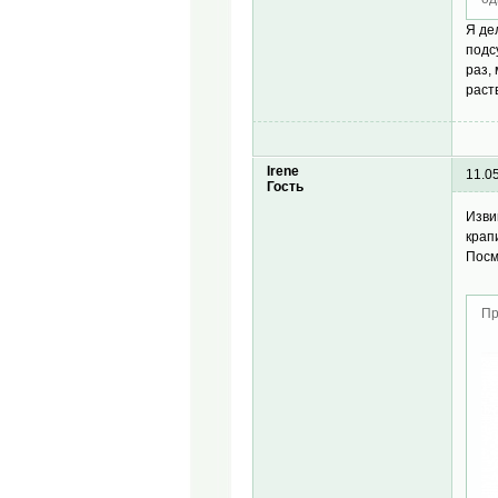
Я де
подс
раз,
раст
Irene
11.0
Гость
Изви
крап
Посм
Пр