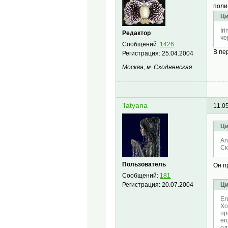
поли
Ци
Ir
Редактор
че
Сообщений:
1426
В пе
Регистрация:
25.04.2004
Москва, м. Сходненская
Tatyana
11.0
Ци
An
Ск
Пользователь
Он п
Сообщений:
181
Регистрация:
20.07.2004
Ци
Ел
Хо
пр
ег
од