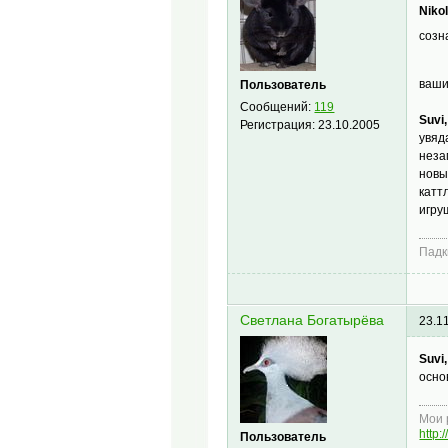
Nikol
созн
ваши
Пользователь
Сообщений:
119
Suvi,
Регистрация:
23.10.2005
увяд
неза
новы
катт
игру
Падк
Светлана Богатырёва
23.1
Suvi,
осно
Мои 
http:
Пользователь