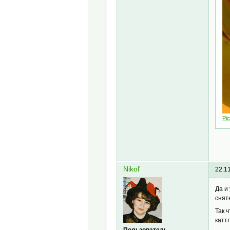
Pic
Nikol'
22.1
Да и
снят
Так 
катт
Пользователь