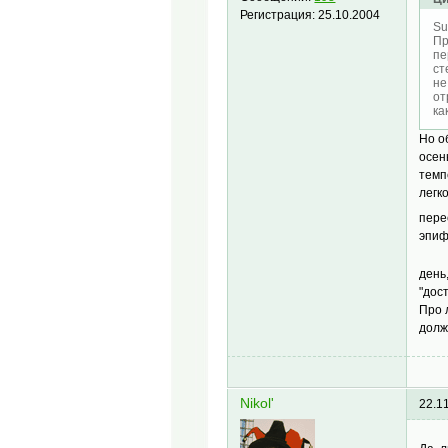
Регистрация:
25.10.2004
Su
Пр
пе
ст
не
от
ка
Но о
осен
темп
легк
пере
эпиф
день
"дос
Про 
долж
Nikol'
22.1