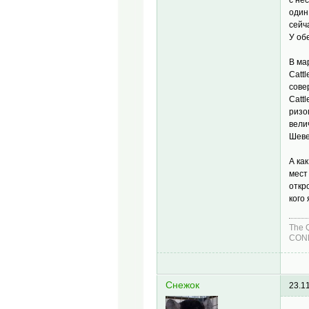
один
сейч
У об
В ма
Catt
сове
Cattl
ризо
вели
Шеве
А ка
мест
откр
кого
The 
COND
Снежок
23.1