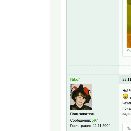
Pic
Nikol'
22.1
Но! 
и
чехл
прид
задо
Пользователь
Сообщений:
597
Регистрация:
11.11.2004
Пр