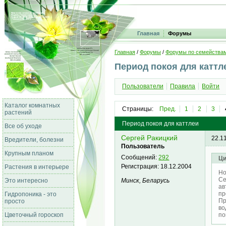
Главная
Форумы
Главная
/
Форумы
/
Форумы по семейства
Период покоя для каттл
Пользователи
Правила
Войти
Каталог комнатных
Страницы:
Пред.
1
2
3
растений
Период покоя для каттлеи
Все об уходе
Сергей Ракицкий
22.1
Вредители, болезни
Пользователь
Крупным планом
Сообщений:
292
Ци
Регистрация:
18.12.2004
Растения в интерьере
Ho
Се
Минск, Беларусь
Это интересно
ав
пр
Гидропоника - это
Пр
просто
во
по
Цветочный гороскоп