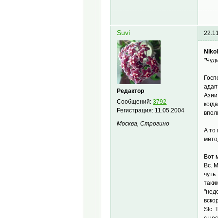
Suvi
22.1
Nikol
"Чуд
Госп
адап
Редактор
Азии
Сообщений:
3792
когд
Регистрация:
11.05.2004
впол
Москва, Строгино
А то
мето
Вот 
Bc. 
чуть
таки
"нед
вско
Slc.
с не