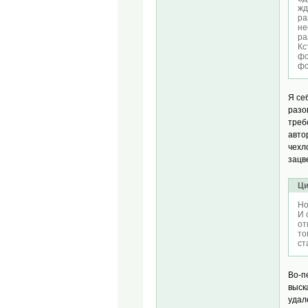
жд
ра
не
ра
Кс
фо
фо
Я се
разо
треб
авто
чехл
зацв
Ци
Ho
И 
от
то
ст
Во-п
выск
удал