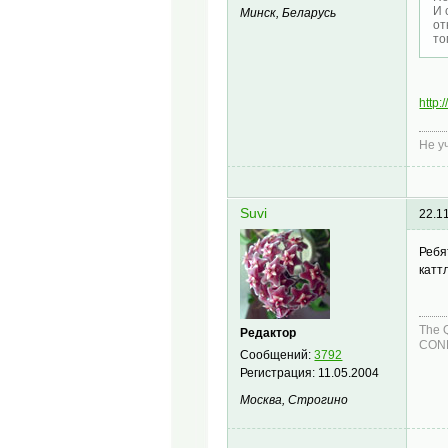
И 
Минск, Беларусь
от
то
http:
Не у
Suvi
22.1
Ребя
катт
The 
Редактор
COND
Сообщений:
3792
Регистрация:
11.05.2004
Москва, Строгино