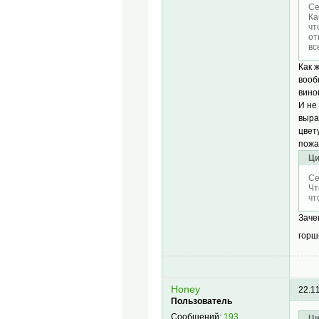
Се
Ка
чт
от
вс
Как 
вооб
вино
И не
выра
цвет
пожа
Ци
Се
Чт
чт
Заче
горш
Honey
22.1
Пользователь
Сообщений:
193
Ци