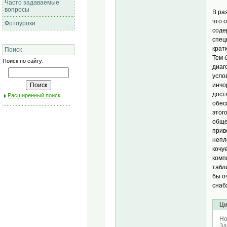
Часто задаваемые
вопросы
В ра
что 
Фотоуроки
соде
спец
крат
Поиск
Тем 
Поиск по сайту:
диаг
усло
инчо
дост
Расширенный поиск
обес
этог
обще
прив
непл
кочу
комп
табл
бы о
снаб
Ци
Ho
Зд