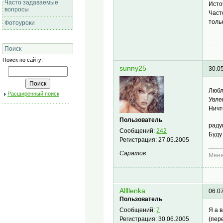
Часто задаваемые
Исто
вопросы
Част
тольк
Фотоуроки
Поиск
Поиск по сайту:
sunny25
30.0
Любл
Расширенный поиск
Увле
Ничт
Пользователь
раду
Сообщений:
242
Буду
Регистрация:
27.05.2005
Саратов
Меня
Allllenka
06.0
Пользователь
Я а 
Сообщений:
7
(пер
Регистрация:
30.06.2005