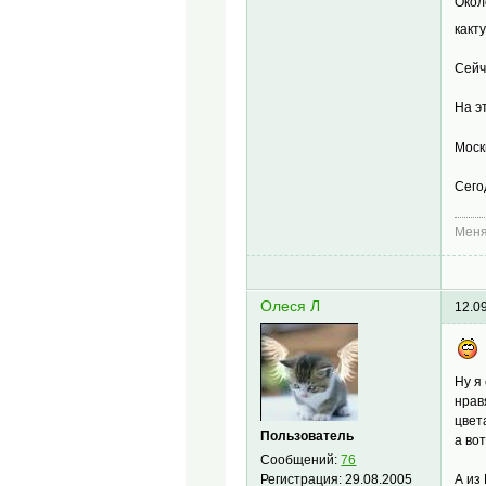
Окол
какт
Сейч
На э
Моск
Сего
Меня
Олеся Л
12.0
Ну я
нрав
цвет
Пользователь
а во
Сообщений:
76
Регистрация:
29.08.2005
А из