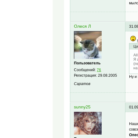
мыло
Олеся Л
31.0
Ци
Al
Я 
Пользователь
(п
на
Сообщений:
76
Регистрация:
29.08.2005
Ну и
Саратов
sunny25
01.0
Наше
совс
Олес