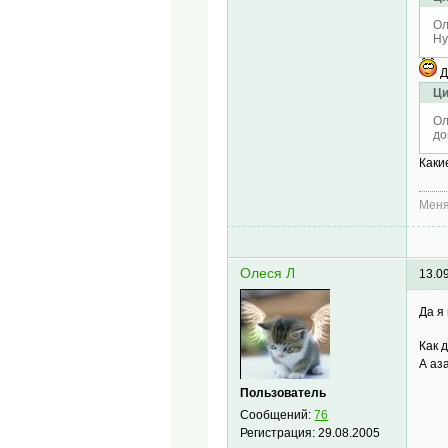
Ол
Ну
Д
Ци
Ол
до
Каки
Меня
Олеся Л
13.0
Да я
Как 
А аз
Пользователь
Сообщений:
76
Регистрация:
29.08.2005