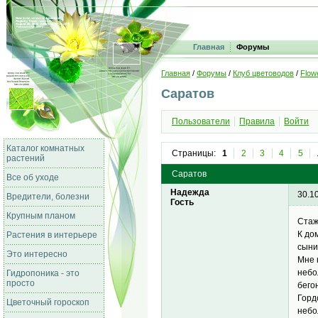
Главная
Форумы
Главная
/
Форумы
/
Клуб цветоводов
/
Flow
Саратов
Пользователи
Правила
Войти
Каталог комнатных
Страницы:
1
2
3
4
5
растений
Саратов
Все об уходе
Надежда
30.1
Вредители, болезни
Гость
Крупным планом
Стаж
К до
Растения в интерьере
сыни
Это интересно
Мне 
небо
Гидропоника - это
просто
бего
Горд
Цветочный гороскоп
небо