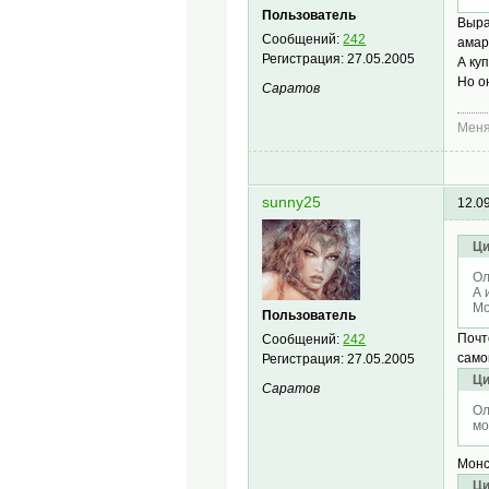
Пользователь
Выра
Сообщений:
242
амар
Регистрация:
27.05.2005
А ку
Но о
Саратов
Меня
sunny25
12.0
Ци
Ол
А 
Мо
Пользователь
Почт
Сообщений:
242
само
Регистрация:
27.05.2005
Ци
Саратов
Ол
мо
Монс
Ци