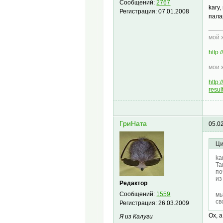
Сообщений:
2767
kary,
Регистрация:
07.01.2008
пала
мой 
http
мои 
http
resu
ГриНата
05.0
Ци
ka
Та
по
из
Редактор
Сообщений:
1559
мы
св
Регистрация:
26.03.2009
Ох, а
Я из Калуги