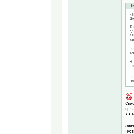
Ци
ka
Де
Та
др
та
жи
лю
вс
Я 
в 
в 
ве
Ля
Спас
прия
А я 
счас
Пуст