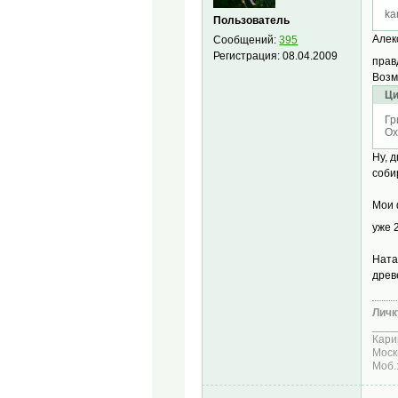
ka
Пользователь
Алек
Сообщений:
395
Регистрация:
08.04.2009
прав
Возм
Ци
Гр
Ох
Ну, д
соби
Мои 
уже 
Ната
древ
Личк
____
Кари
Моск
Моб.