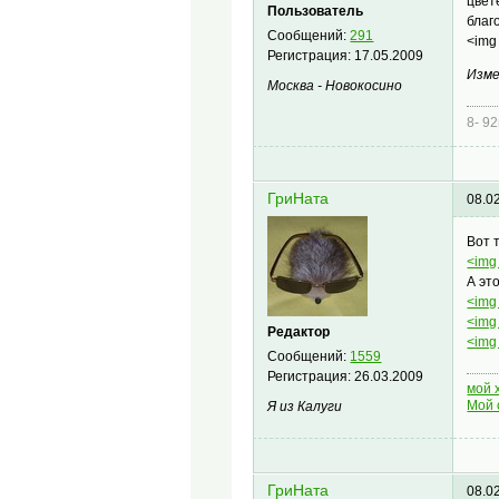
цвет
Пользователь
благ
Сообщений:
291
<img 
Регистрация:
17.05.2009
Изме
Москва - Новокосино
8- 9
ГриНата
08.0
Вот 
<img 
А эт
<img 
<img 
Редактор
<img 
Сообщений:
1559
Регистрация:
26.03.2009
мой 
Мой 
Я из Калуги
ГриНата
08.0