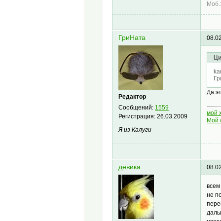
Моб.
ГриНата
08.0
Ци
ka
Гр
Да э
Редактор
Сообщений:
1559
мой 
Регистрация:
26.03.2009
Мой 
Я из Калуги
девика
08.0
всем
не п
пере
даль