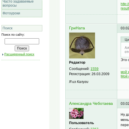
Часто задаваемые
http
вопросы
resu
Фотоуроки
ГриНата
Поиск
03.0
Поиск по сайту:
Ци
Ал
от
Расширенный поиск
Это 
Редактор
Сообщений:
1559
мой 
Регистрация:
26.03.2009
Мой 
Я из Калуги
Александра Чеботаева
03.0
Ну д
мень
Пользователь
пере