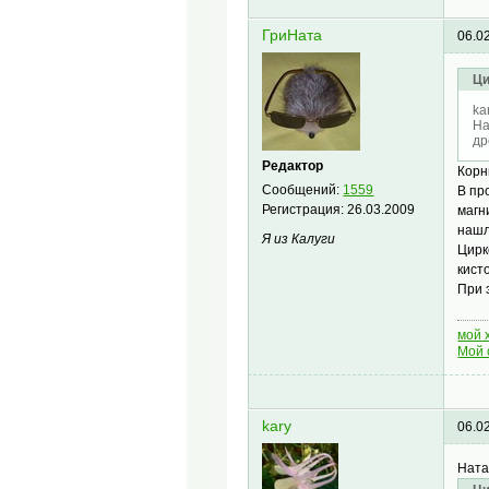
ГриНата
06.0
Ци
ka
На
др
Редактор
Корн
Сообщений:
1559
В пр
Регистрация:
26.03.2009
магн
нашл
Я из Калуги
Цирк
кист
При 
мой 
Мой 
kary
06.0
Ната