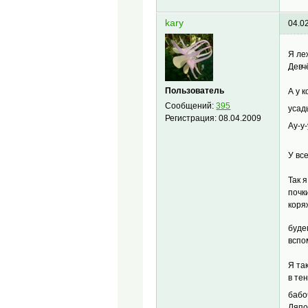
kary
04.0
Я ле
Девч
Пользователь
А у 
Сообщений:
395
усад
Регистрация:
08.04.2009
Ау-у
У вс
Так 
почк
коря
буде
вспо
Я та
в те
бабо
Ляпот