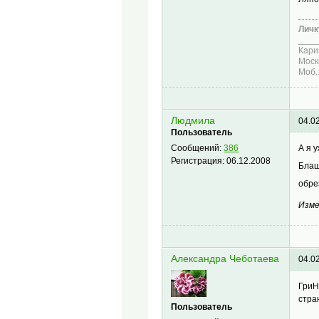
Личк
____
Кари
Моск
Моб.
Людмила
04.0
Пользователь
А я 
Сообщений:
386
Регистрация:
06.12.2008
Блаш
обре
Изме
Александра Чеботаева
04.0
ГриН
стран
Пользователь