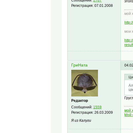
Сообщений:
2767
этого
Регистрация:
07.01.2008
мой 
http
мои 
http
resu
ГриНата
04.0
Ци
Ал
цв
Грус
Редактор
Сообщений:
1559
мой 
Регистрация:
26.03.2009
Мой 
Я из Калуги