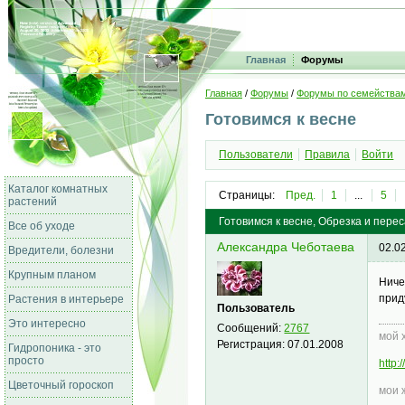
Главная
Форумы
Главная
/
Форумы
/
Форумы по семейства
Готовимся к весне
Пользователи
Правила
Войти
Каталог комнатных
Страницы:
Пред.
1
...
5
растений
Готовимся к весне, Обрезка и пере
Все об уходе
Александра Чеботаева
02.0
Вредители, болезни
Крупным планом
Ниче
прид
Растения в интерьере
Пользователь
Это интересно
Сообщений:
2767
мой 
Регистрация:
07.01.2008
Гидропоника - это
просто
http
Цветочный гороскоп
мои 