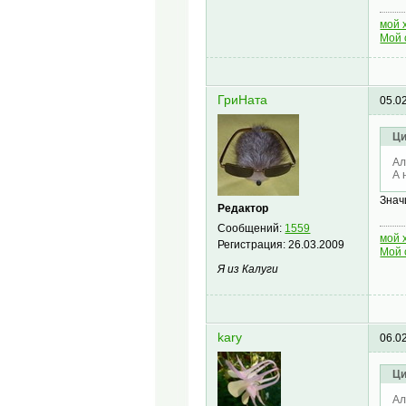
мой 
Мой 
ГриНата
05.0
Ци
Ал
А 
Знач
Редактор
Сообщений:
1559
мой 
Регистрация:
26.03.2009
Мой 
Я из Калуги
kary
06.0
Ци
Ал