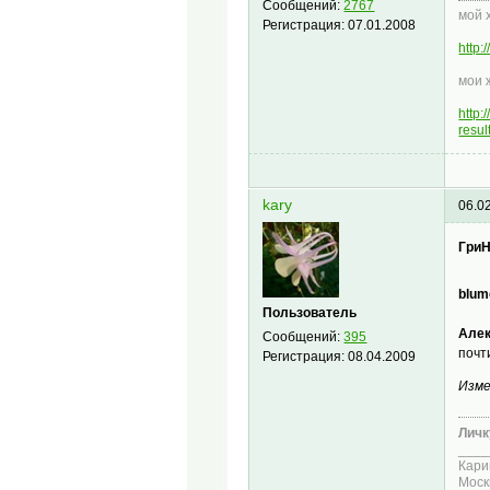
Сообщений:
2767
мой 
Регистрация:
07.01.2008
http
мои 
http
resu
kary
06.0
ГриН
blum
Пользователь
Алек
Сообщений:
395
почт
Регистрация:
08.04.2009
Изме
Личк
____
Кари
Моск