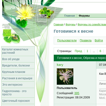
Главная
Форумы
Главная
/
Форумы
/
Форумы по семейства
Готовимся к весне
Пользователи
Правила
Войти
Каталог комнатных
Страницы:
Пред.
1
...
6
растений
Готовимся к весне, Обрезка и пере
Все об уходе
kary
07.0
Вредители, болезни
Крупным планом
Как 
Растения в интерьере
Личк
Это интересно
____
Пользователь
Кари
Гидропоника - это
Сообщений:
395
просто
Моск
Регистрация:
08.04.2009
Моб.
Цветочный гороскоп