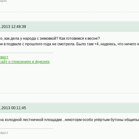
вары
1.2013 12:48:39
то, как дела у народа с зимовкой? Как готовимся к весне?
ои в подвале с прошлого года не смотрела. Было там +4, надеюсь, что ничего 
хваст
сайт о глоксиниях и фуксиях
1.2013 00:11:45
на холодной лестничной площадке...некоторм особо упёртым бутоны общипываю.
хваст