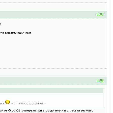
#187
а.
тся тонкими побегами.
#188
ана
- типа морозостойкая...
 от -5 до -18, отмерзая при этом до земли и отрастая весной от