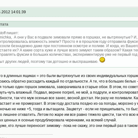
4.2012 14:01:39
тата
atoff пишет:
nichka, А они у Вас в подвале зимовали прямо в горшках, не вытряхнутые? И,
нтролировалась влажность земли? Просто я в прошлом году отправила фуксии 
сохли безнадежно даже при постоянном осмотре и поливе. И когда, из Вашего
стаете их? А какие сорта хуже и лучше всего зимуют таким образом? Какая те
правлять фуксии в больших количествах, экспериментирую уже не первый го
ыт других людей, поэтому так дотошно и выспрашиваю.
что в длинных ящиках = это были вытряхнутые из своих индивидуальных горшков
раюсь обратно рассадить каждый по отдельности. А те, что в больших белых -
 я только один горшок зимовала, заворачивала в старые обои. В этом, по сове
чуть-чуть влажный. Подвал, вернее погреб, не мой, а подруги, и контролирова
бности, так что муж осенью все занес, весной достал. Ни разу не поливали. К
астает и не промерзает. В этом году достала поздно из-за погоды, морозно у 
 ночью не ниже +5, тогда и вытащила. Зацветут - если не прищипывать, то бы
то лишнее отхватить. Летом по жаре им все равно тяжело цвести, так что всю кр
х ценных я осенью продублировала черенками, на всякий случай.
хуже, кто лучше переносит зимовку - пока не скажу, это они первый раз в таком