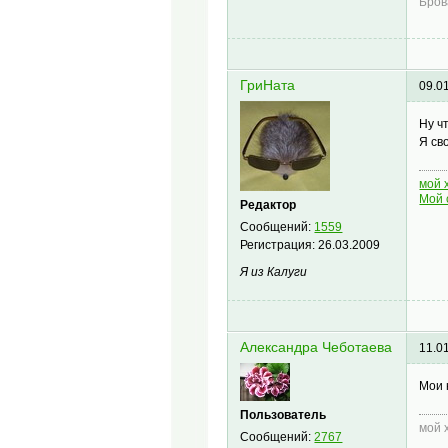
Бро
ГриНата
09.0
Ну ч
Я св
мой 
Мой 
Редактор
Сообщений:
1559
Регистрация:
26.03.2009
Я из Калуги
Александра Чеботаева
11.0
Мои 
Пользователь
мой 
Сообщений:
2767