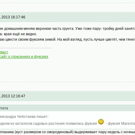
1.2013 16:17:46
же домашним меняю верхнюю часть грунта. Уже тоже пару- тройку дней занят
а- края ещё не видно.
даю цвести своим фуксиям зимой. На мой взгляд, пусть лучше цветёт, чем тяне
хваст
сайт о глоксиниях и фуксиях
1.2013 12:16:47
тата
ександра Чеботаева пишет:
одном из каталогов садовых растения появилась фуксия
- фуксия Магелл
лланика (куст размером со смородиновый) выдерживает пару недель с ночными