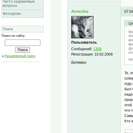
Часто задаваемые
вопросы
Annichka
07.0
Фотоуроки
Ци
Поиск
te
An
Поиск по сайту:
ко
Пользователь
вы
до
Сообщений:
1356
от
Регистрация:
10.02.2006
Расширенный поиск
оп
Бровары
Те, 
соби
году
был 
надо
прор
чтоб
что-
Самы
Кто 