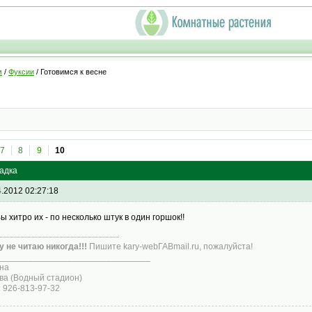
м
/
Фуксии
/ Готовимся к весне
7
8
9
10
садка
4.2012 02:27:18
Вы хитро их - по несколько штук в один горшок!!
у не читаю никогда!!!
Пишите kary-webГАВmail.ru, пожалуйста!
_______________________________
на
ва (Водный стадион)
: 926-813-97-32