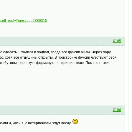
result=reply#message2886315
#185
о сделать. Сходила в подвал, вроде все фуксии живы. Через пару
ыро, хотя все отдушины открыты. В пристройке фуксии чувствуют себя
ю бутоны, черенкую, формирую т.е. прищипываю. Пока вот такие
#186
или и, как и я, с нетерпением, ждут весну.