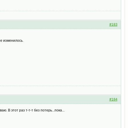
#183
не изменилось.
#184
 В этот раз т-т-т без потерь...пока...