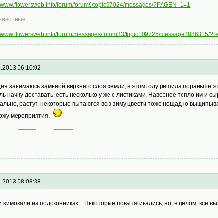
://www.flowersweb.info/forum/forum9/topic97024/messages/?PAGEN_1=1
животные
://www.flowersweb.info/forum/messages/forum33/topic109725/message2886315/?
1.2013 06:10:02
дня занимаюсь заменой верхнего слоя земли, в этом году решила пораньше эт
ль начну доставать, есть несколько у же с листиками. Наверное тепло им и с
ально, растут, некоторые пытаются всю зиму цвести тоже нещадно выщипыва
ожу мероприятия.
1.2013 08:08:38
и зимовали на подоконниках... Некоторые повытягивались, но, в целом, все выж