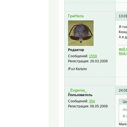
ГриНата
13.0
Я то
Конц
А я 
мой 
Редактор
Мой 
Сообщений:
1559
Регистрация:
26.03.2009
Я из Калуги
_Evgenia_
24.0
Пользователь
Сообщений:
354
Ци
Регистрация:
06.05.2009
Ал
В 
Маге