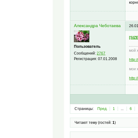
корн
Александра Чеботаева
26.0
[SIZ
Пользователь
мой 
Сообщений:
2767
Регистрация:
07.01.2008
http
мои 
http
Страницы:
Пред.
1
...
6
Читают тему (гостей:
1
)