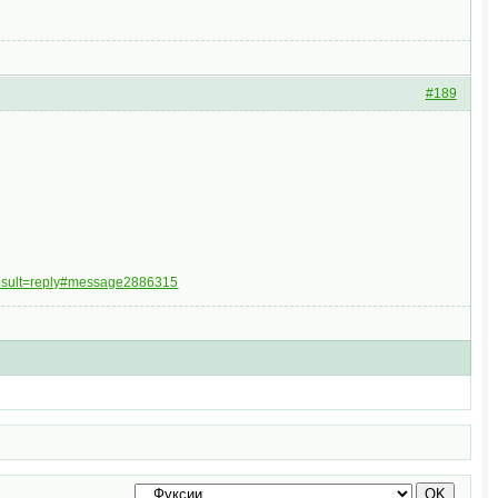
#189
result=reply#message2886315