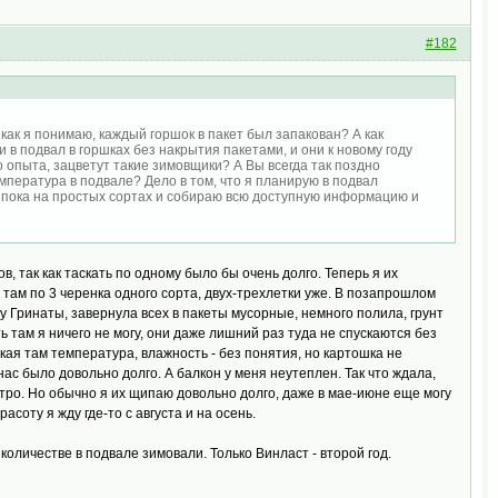
#182
 как я понимаю, каждый горшок в пакет был запакован? А как
в подвал в горшках без накрытия пакетами, и они к новому году
 опыта, зацветут такие зимовщики? А Вы всегда так поздно
мпература в подвале? Дело в том, что я планирую в подвал
д пока на простых сортах и собираю всю доступную информацию и
, так как таскать по одному было бы очень долго. Теперь я их
 там по 3 черенка одного сорта, двух-трехлетки уже. В позапрошлом
ту Гринаты, завернула всех в пакеты мусорные, немного полила, грунт
ть там я ничего не могу, они даже лишний раз туда не спускаются без
акая там температура, влажность - без понятия, но картошка не
нас было довольно долго. А балкон у меня неутеплен. Так что ждала,
стро. Но обычно я их щипаю довольно долго, даже в мае-июне еще могу
асоту я жду где-то с августа и на осень.
 количестве в подвале зимовали. Только Винласт - второй год.