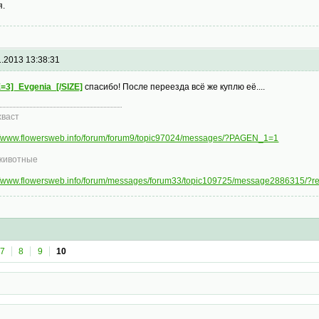
я.
1.2013 13:38:31
E=3]_Evgenia_[/SIZE]
спасибо! После переезда всё же куплю её....
хваст
://www.flowersweb.info/forum/forum9/topic97024/messages/?PAGEN_1=1
животные
://www.flowersweb.info/forum/messages/forum33/topic109725/message2886315/?
7
8
9
10