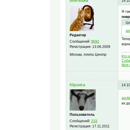
Войтешка
14.1
Я та
пов
Ци
ai
Редактор
Тепе
Сообщений:
9692
корн
Регистрация:
13.06.2009
Москва, почти Центр
Кто 
Соба
Моя 
Klipsidra
14.1
aie4
их д
Пользователь
Сообщений:
233
Регистрация:
17.11.2011