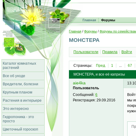
Главная
Форумы
Главная
/
Форумы
/
Форумы по семейства
МОНСТЕРА
Пользователи
Правила
Войти
Каталог комнатных
Страницы:
Пред.
1
...
67
растений
МОНСТЕРА, и все её капризы
Все об уходе
aie4ka
13.1
Вредители, болезни
Пользователь
Крупным планом
Войт
Сообщений:
6
мы и
Регистрация:
29.09.2016
Растения в интерьере
покр
Это интересно
нужн
Гидропоника - это
просто
Пр
Цветочный гороскоп