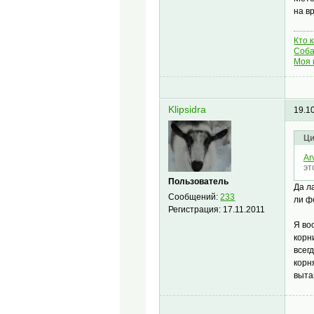
на в
Кто 
Соба
Моя 
Klipsidra
19.1
Ци
Ar
эт
Пользователь
Да л
Сообщений:
233
ли ф
Регистрация:
17.11.2011
Я во
корн
всег
корн
выта