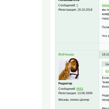
Пользователь
Klips
Сообщений:
5
мы п
Регистрация:
19.10.2016
комф
горш
Поли
Что 
Войтешка
19.1
Ци
Ar
Если
"кож
Редактор
боло
Сообщений:
9692
Регистрация:
13.06.2009
Надо
прод
Москва, почти Центр
Мето