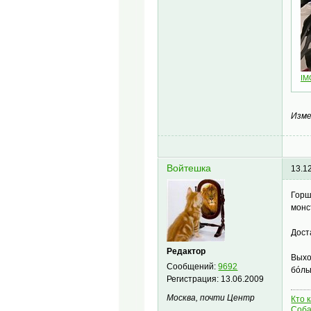
IM
Изме
Войтешка
13.1
Горш
монс
Дост
Редактор
Выхо
Сообщений:
9692
бóль
Регистрация:
13.06.2009
Москва, почти Центр
Кто 
Соба