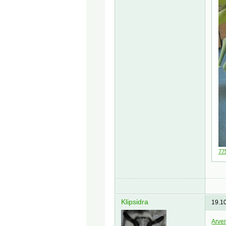
77
Klipsidra
19.1
Arve