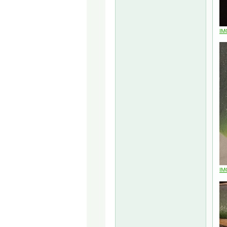
IM
IM