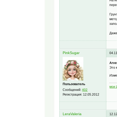
На н
пере
Грун
мето
запо
Даже
PinkSugar
04.1
Arve
Это 
Изме
Пользователь
мои
Сообщений:
402
Регистрация:
12.05.2012
LeraValeria
12.1