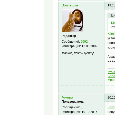
Войтешка
19.1
Ци
Kl
же
Klips
Редактор
усто
Сообщений:
9692
прик
Регистрация:
13.06.2009
корн
Москва, почти Центр
А ра
на в
Кто 
Соба
Моя 
Arvena
20.1
Пользователь
Войт
Сообщений:
5
нену
Регистрация:
19.10.2016