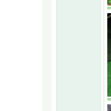
IM
IM