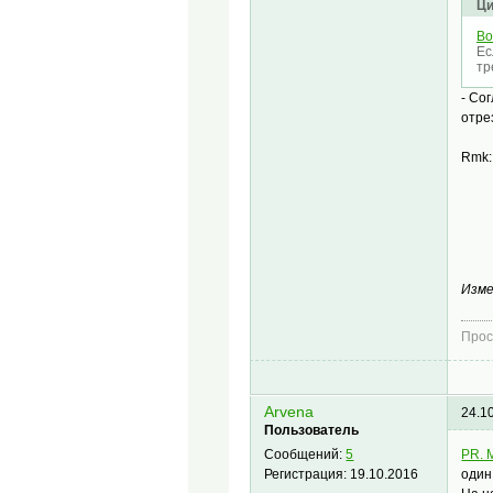
Ци
Во
Ес
тр
- Со
отре
Rmk:
Изме
Прос
Arvena
24.1
Пользователь
PR. 
Сообщений:
5
один
Регистрация:
19.10.2016