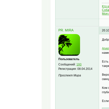
Кто 
Соба
Моя 
PR. MIRA
20.1
Добр
Arve
наме
Пользователь
Есть
Сообщений:
193
таку
Регистрация:
08.04.2014
Веро
Проспект Мира
скин
Ком 
глуб
Если