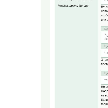
Москва, почти Центр
Ну, 
непо
чтоб
или 
Ци
Пр
бе
Ци
С 
Этог
прев
Ци
та
Не д
Попр
не в
Если
горш