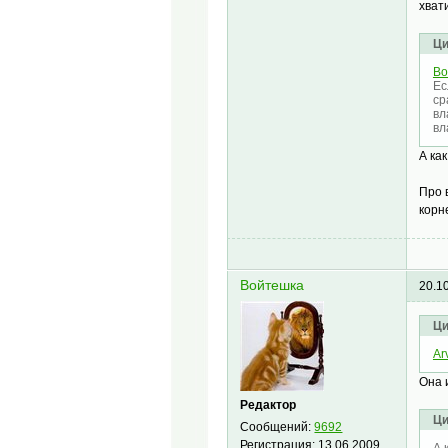
хват
Ци
Во
Ес
ср
вл
вл
А ка
Про 
корн
Войтешка
20.1
Ци
Ar
Она 
Редактор
Ци
Сообщений:
9692
Регистрация:
13.06.2009
А 