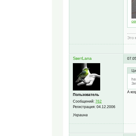
се
Это 
SветLana
07.0
Ци
ha
Зи
А ко
Пользователь
Сообщений:
762
Регистрация:
04.12.2006
Украина