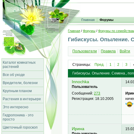
Главная
Форумы
Главная
/
Форумы
/
Форумы по семейства
Гибискусы. Опыление. 
Пользователи
Правила
Войти
Каталог комнатных
Страницы:
Пред.
1
2
3
растений
Гибискусы. Опыление. Семена., пог
Все об уходе
Innochka
14.0
Вредители, болезни
Пользователь
Крупным планом
Ирин
Сообщений:
273
ниче
Регистрация:
18.10.2005
Растения в интерьере
Это интересно
Гидропоника - это
просто
Цветочный гороскоп
Ирина
15.0
Пользователь