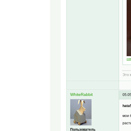
се
Это 
WhiteRabbit
05.0
hata
мои 
раст
Пользователь