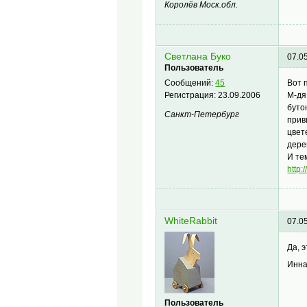
Королёв Моск.обл.
Светлана Буко
07.0
Пользователь
Вот 
Сообщений:
45
М-дя
Регистрация:
23.09.2006
буто
Санкт-Петербург
прив
цвет
дере
И те
http
WhiteRabbit
07.0
Да, 
Инна
Пользователь