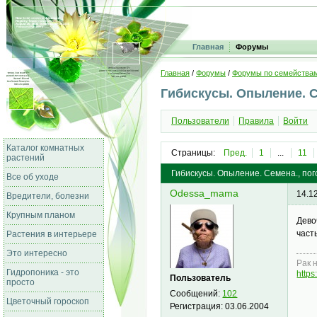
Главная
Форумы
Главная
/
Форумы
/
Форумы по семейства
Гибискусы. Опыление. 
Пользователи
Правила
Войти
Каталог комнатных
Страницы:
Пред.
1
...
11
растений
Гибискусы. Опыление. Семена., пог
Все об уходе
Odessa_mama
14.1
Вредители, болезни
Крупным планом
Дево
част
Растения в интерьере
Это интересно
Рак 
Гидропоника - это
https
Пользователь
просто
Сообщений:
102
Цветочный гороскоп
Регистрация:
03.06.2004