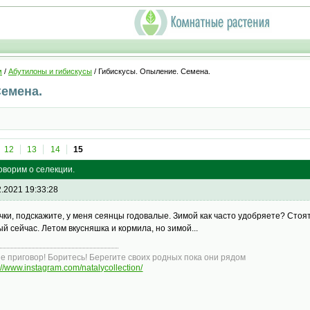
м
/
Абутилоны и гибискусы
/ Гибискусы. Опыление. Семена.
Семена.
12
13
14
15
оворим о селекции.
2.2021 19:33:28
чки, подскажите, у меня сеянцы годовалые. Зимой как часто удобряете? Стоят
ый сейчас. Летом вкусняшка и кормила, но зимой...
не приговор! Боритесь! Берегите своих родных пока они рядом
://www.instagram.com/natalycollection/