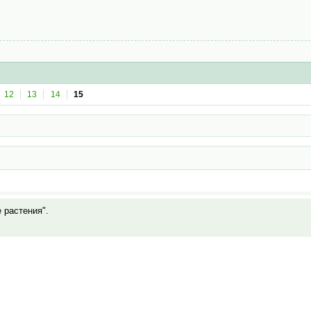
12
13
14
15
е растения".