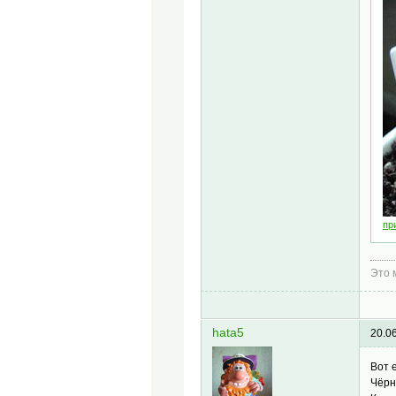
пр
Это 
hata5
20.0
Вот 
Чёрн