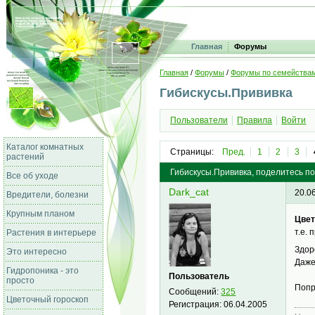
Главная
Форумы
Главная
/
Форумы
/
Форумы по семейства
Гибискусы.Прививка
Пользователи
Правила
Войти
Каталог комнатных
Страницы:
Пред.
1
2
3
растений
Гибискусы.Прививка, поделитесь п
Все об уходе
Dark_cat
20.0
Вредители, болезни
Крупным планом
Цве
т.е.
Растения в интерьере
Здо
Это интересно
Даже
Гидропоника - это
Пользователь
просто
Попр
Сообщений:
325
Цветочный гороскоп
Регистрация:
06.04.2005