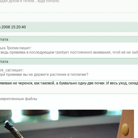
адай духом и телом... куда попало.
6.2008 15:20:40
тата
ьга Тропик пишет:
 ведь прививка в последующем требует постоянного внимания, чтоб её не за
тата
rk_cat пишет:
при прививке вы не держите растение в тепличке?
ививаю не черенок, как таковой, а буквально одну-две почки. И весь уход, с
икрепленные файлы