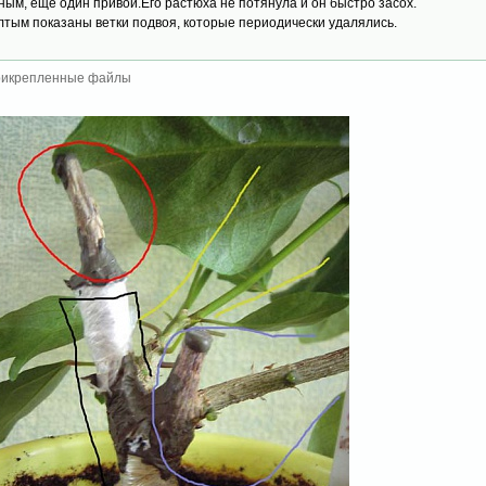
ным, ещё один привой.Его растюха не потянула и он быстро засох.
лтым показаны ветки подвоя, которые периодически удалялись.
икрепленные файлы