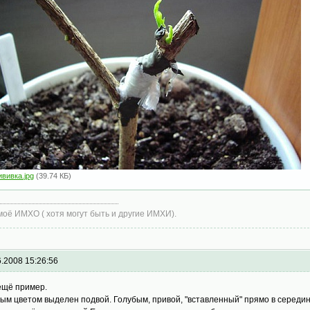
ививка.jpg
(39.74 КБ)
моё ИМХО ( хотя могут быть и другие ИМХИ).
6.2008 15:26:56
ещё пример.
ым цветом выделен подвой. Голубым, привой, "вставленный" прямо в середин