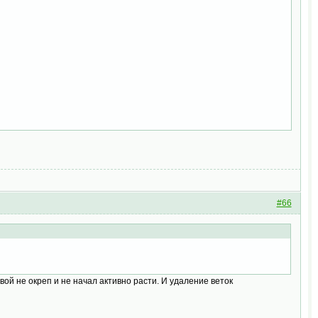
#66
ивой не окреп и не начал активно расти. И удаление веток