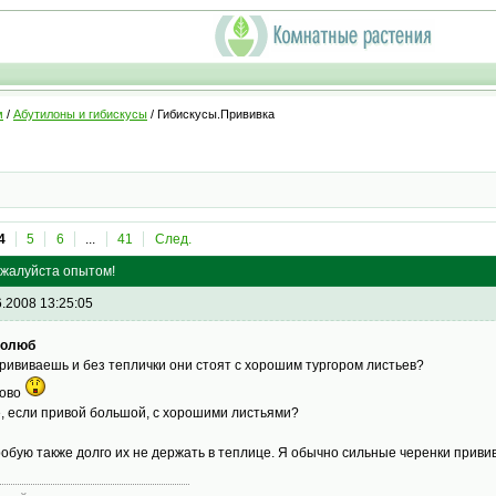
м
/
Абутилоны и гибискусы
/ Гибискусы.Прививка
4
5
6
...
41
След.
ожалуйста опытом!
6.2008 13:25:05
толюб
 прививаешь и без теплички они стоят с хорошим тургором листьев?
рово
, если привой большой, с хорошими листьями?
обую также долго их не держать в теплице. Я обычно сильные черенки приви