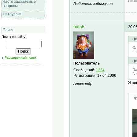
Не п
Часто задаваемые
Любитель гибискусов
вопросы
Фотоуроки
hata5
20.0
Поиск
Поиск по сайту:
Ци
Ол
но
Расширенный поиск
Ци
Пользователь
Da
Сообщений:
1234
А 
Регистрация:
17.04.2006
Я пр
Александр
Пр