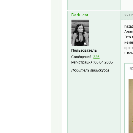
Dark_cat
22.0
hata
Алек
Это 
немн
прив
Пользователь
Силь
Сообщений:
325
Регистрация:
06.04.2005
Пр
Любитель гибискусов