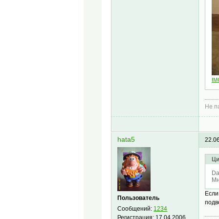
IM
Не п
hata5
22.0
Ци
Da
Мн
Если
Пользователь
подв
Сообщений:
1234
Регистрация:
17.04.2006