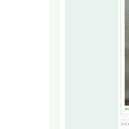
по
Это 