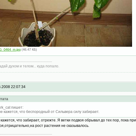
G_0464_m.jpg
(46.47 КБ)
адай духом и телом... куда попало.
6.2008 22:07:34
тата
rk_cat пишет:
е кажется, что беспородный от Сильвера силу забирает.
 кажется, что забирает, отрежте. Я ветки подвоя обрывал до тех пор, пока пр
оя,отрицательно,на рост растения не сказывалось.