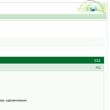
RSS
#61
ваю, одревеневшие.