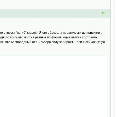
#65
о отпуска "погиб" (засох). Я его обрезала практически до прививки и
удя по тому, что листья разные по форме, одна ветка - сортового
тся, что беспородный от Сильвера силу забирает. Если я сейчас (когда