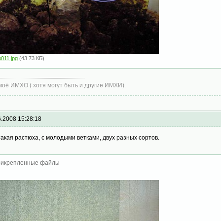
з011.jpg
(43.73 КБ)
моё ИМХО ( хотя могут быть и другие ИМХИ).
6.2008 15:28:18
такая растюха, с молодыми ветками, двух разных сортов.
икрепленные файлы