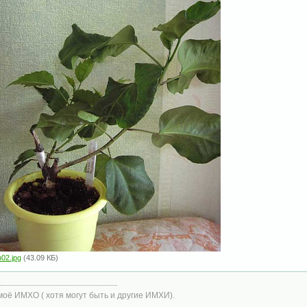
з02.jpg
(43.09 КБ)
моё ИМХО ( хотя могут быть и другие ИМХИ).