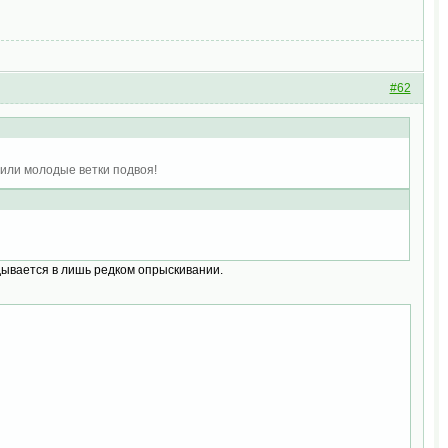
#62
били молодые ветки подвоя!
кладывается в лишь редком опрыскивании.