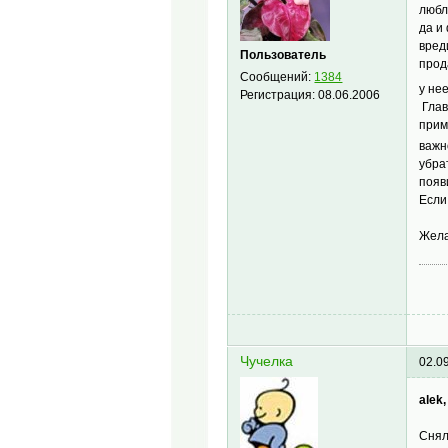
любл
да и
вред
Пользователь
прод
Сообщений:
1384
у не
Регистрация:
08.06.2006
Глав
прим
важ
убра
появ
Если
Жел
Чучелка
02.0
alek,
Снял