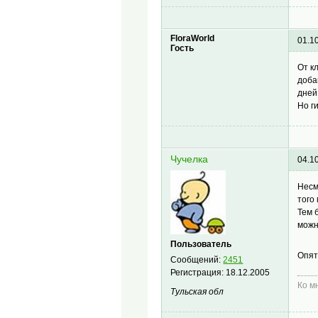
FloraWorld
01.1
Гость
От к
доба
дней
Но г
Чучелка
04.1
Несм
того
Тем 
можн
Пользователь
Опят
Сообщений:
2451
Регистрация:
18.12.2005
Ко м
Тульская обл