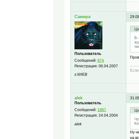
Самира
29.0
Ци
В.
ац
ча
Пользователь
Пров
Сообщений:
874
Регистрация:
06.04.2007
Если
г.КИЕВ
alek
31.0
Пользователь
Сообщений:
1987
Ци
Регистрация:
24.04.2004
Чу
Ко
alek
Ну ч
на вс