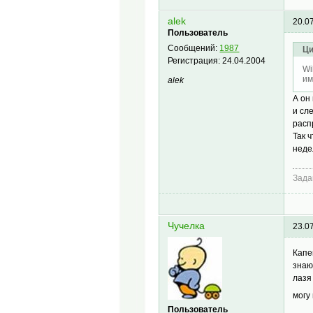
alek
20.0
Пользователь
Сообщений:
1987
Ци
Регистрация:
24.04.2004
Wi
им
alek
А он
и сл
расп
Так 
неде
Зада
Чучелка
23.0
Капе
знаю
лазя
могу
Пользователь