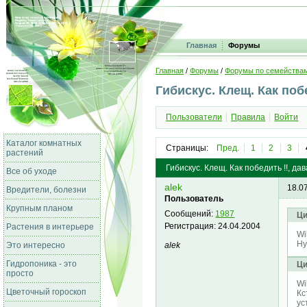
Главная
Форумы
Главная
/
Форумы
/
Форумы по семейства
Гибискус. Клещ. Как поб
Пользователи
Правила
Войти
Каталог комнатных
Страницы:
Пред.
1
2
3
растений
Гибискус. Клещ. Как победить !!, д
Все об уходе
alek
18.0
Вредители, болезни
Пользователь
Крупным планом
Сообщений:
1987
Ци
Регистрация:
24.04.2004
Растения в интерьере
Wi
Ну
alek
Это интересно
Гидропоника - это
Ци
просто
Wi
Цветочный гороскоп
Кс
ус