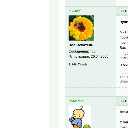
НинаК
09.1
Чуче
Мне 
пром
преп
Пользователь
Вас 
Сообщений:
412
след
Регистрация:
26.04.2006
полз
г. Мытищи
В об
тел.
Вопр
Чучелка
09.1
Нина
У ме
смес