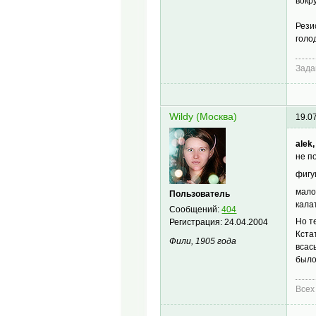
вокр
Рези
голо
Зада
Wildy (Москва)
19.0
alek,
не п
фиг
мало
Пользователь
кала
Сообщений:
404
Но т
Регистрация:
24.04.2004
Кста
Фили, 1905 года
всас
было
Всех