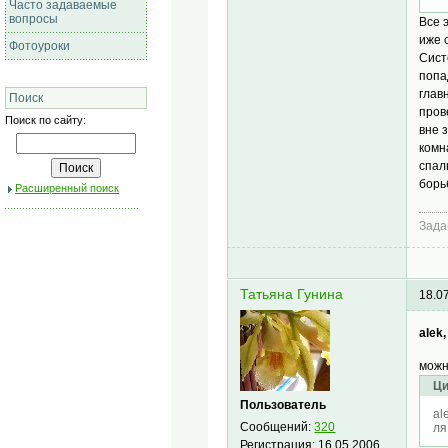
Часто задаваемые
вопросы
Все 
иже 
Фотоуроки
Сист
попа
глав
Поиск
пров
Поиск по сайту:
вне 
комн
спал
борь
Расширенный поиск
Зада
Татьяна Гунина
18.0
alek,
можн
Ци
Пользователь
al
Сообщений:
320
ля
Регистрация:
16.05.2006