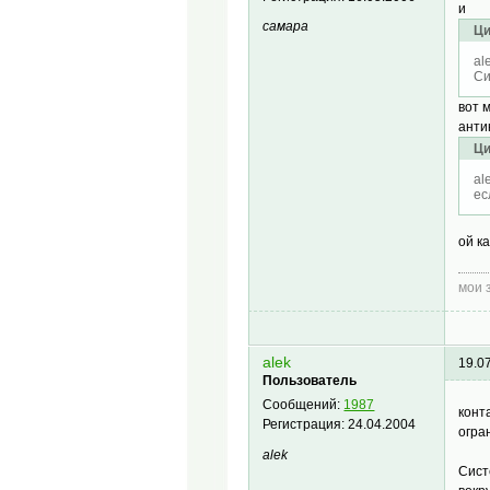
и
самара
Ци
al
Си
вот 
анти
Ци
al
ес
ой к
мои 
alek
19.0
Пользователь
Сообщений:
1987
конт
Регистрация:
24.04.2004
огра
alek
Сист