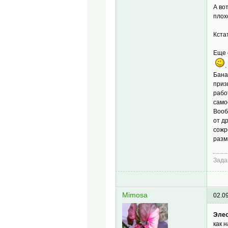
А во
плох
Кста
Еще 
.
Бана
приз
рабо
само
Вооб
от д
сожр
разм
Зада
Mimosa
02.0
Эле
как 