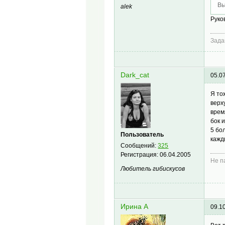
Вы
alek
Руко
Зада
Dark_cat
05.0
Я то
верх
врем
бок 
5 бо
Пользователь
кажд
Сообщений:
325
Регистрация:
06.04.2005
Не п
Любитель гибискусов
Ирина А
09.1