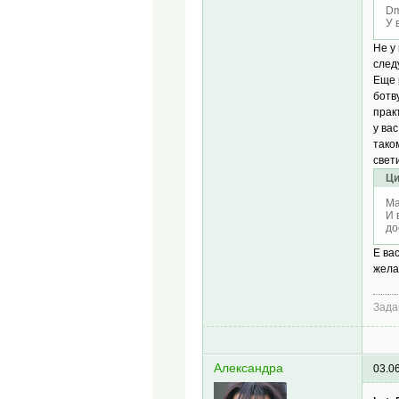
Dm
У 
Не у
след
Еще 
ботв
прак
у ва
тако
свет
Ци
Ма
И 
до
Е ва
жела
Зада
Александра
03.0