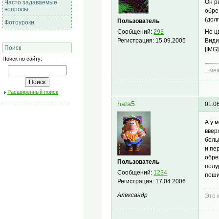
Он р
Часто задаваемые
вопросы
обре
(дол
Пользователь
Фотоуроки
Сообщений:
293
Но ц
Регистрация:
15.09.2005
Види
Поиск
[IMG]
Поиск по сайту:
...м
Расширенный поиск
hata5
01.0
А у 
ввер
боль
и пе
обре
Пользователь
полу
Сообщений:
1234
поши
Регистрация:
17.04.2006
Александр
Это 