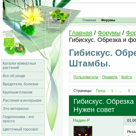
Главная
Форумы
Главная
/
Форумы
/
Фо
Гибискус. Обрезка и ф
Гибискус. Обр
Штамбы.
Каталог комнатных
растений
Все об уходе
Пользователи
Правила
Войти
Вредители, болезни
Страницы:
Пред.
1
...
3
Крупным планом
Гибискус. Обрезка
Растения в интерьере
Нужен совет
Это интересно
Гидропоника - это
Надин-Р
01.0
просто
Цветочный гороскоп
Реза