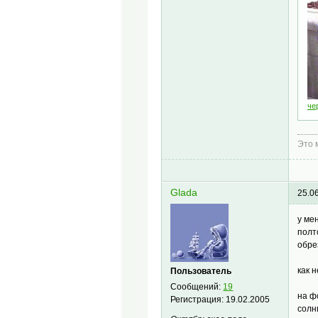
че
Это 
Glada
25.0
у ме
полт
обре
как 
Пользователь
Сообщений:
19
на ф
Регистрация:
19.02.2005
солн