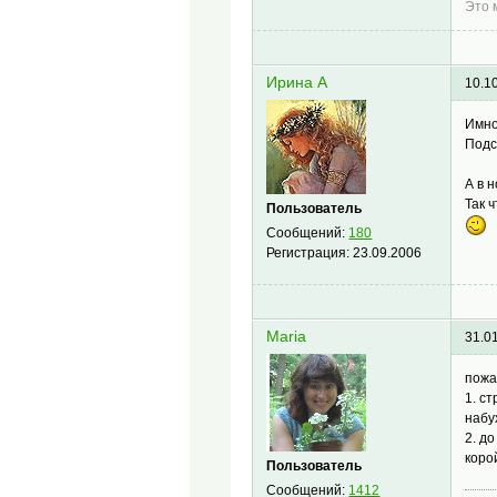
Это 
Ирина А
10.1
Имно 
Подсв
А в 
Так 
Пользователь
Сообщений:
180
Регистрация:
23.09.2006
Maria
31.0
пожа
1. с
набу
2. д
коро
Пользователь
Сообщений:
1412