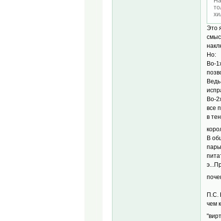
На
то
хи
Это 
смыс
накл
Но:
Во-1
позв
Ведь
испр
Во-2
все 
в те
коро
В об
пары
пита
э...
почек
П.С.
чем 
"вир