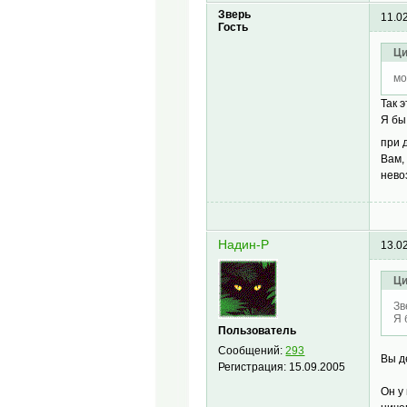
Зверь
11.0
Гость
Ци
мо
Так э
Я бы
при 
Вам,
нев
Надин-Р
13.0
Ци
Зв
Я 
Пользователь
Сообщений:
293
Вы д
Регистрация:
15.09.2005
Он у