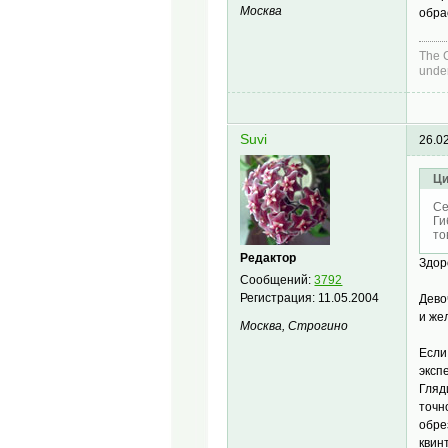
Москва
обра
The C
under
Suvi
26.0
Ци
Се
Ги
то
Редактор
Здор
Сообщений:
3792
Регистрация:
11.05.2004
Дево
и же
Москва, Строгино
Если
эксп
Гляд
точн
обре
квин