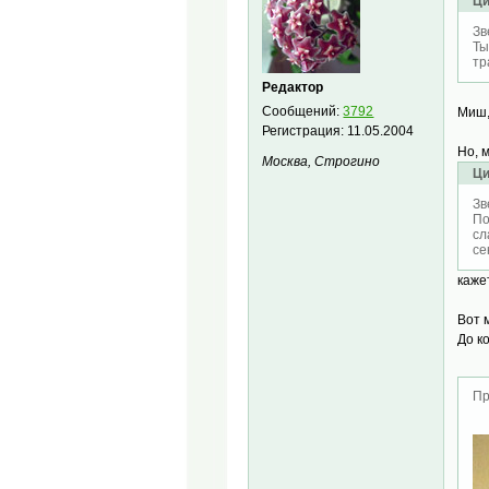
Ци
Зв
Ты
тр
Редактор
Сообщений:
3792
Миш,
Регистрация:
11.05.2004
Но, 
Москва, Строгино
Ци
Зв
По
сл
се
каже
Вот 
До к
Пр