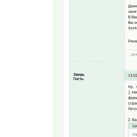
Данн
занят
В Ва
Вы о
Хотя
Риск
...м
Зверь
13.0
Гость
Ну..
1. Н
форм
стра
Лето
2. В
Ци
На