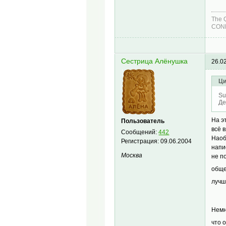
The 
COND
Сестрица Алёнушка
26.0
Ци
Su
Де
На э
Пользователь
всё 
Сообщений:
442
Наоб
Регистрация:
09.06.2004
напи
Москва
не п
обще
лучш
Нем
что 