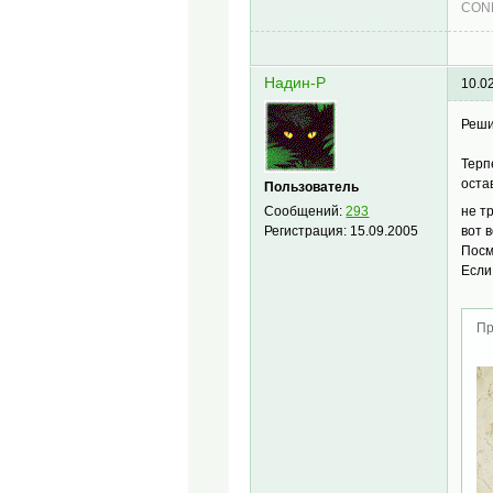
COND
Надин-Р
10.0
Реши
Терп
оста
Пользователь
Сообщений:
293
не т
Регистрация:
15.09.2005
вот 
Посм
Если
Пр