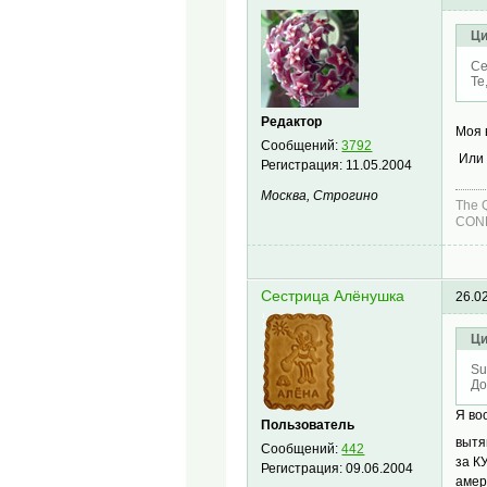
Ци
Се
Те
Редактор
Моя 
Сообщений:
3792
Или 
Регистрация:
11.05.2004
Москва, Строгино
The 
COND
Сестрица Алёнушка
26.0
Ци
Su
До
Я во
Пользователь
вытя
Сообщений:
442
за К
Регистрация:
09.06.2004
амер