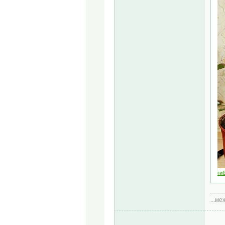
гиб
...м