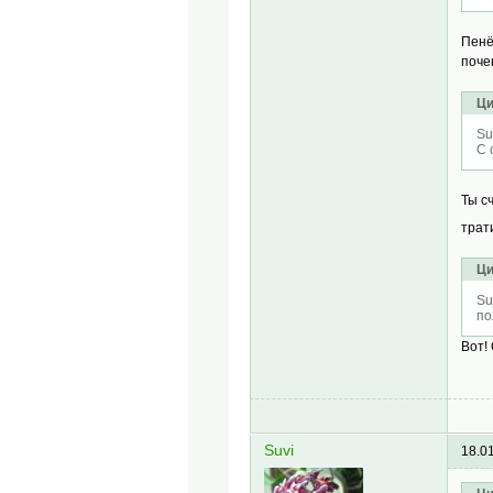
Пенё
поче
Ци
Su
С 
Ты с
трат
Ци
Su
по
Вот!
Suvi
18.0