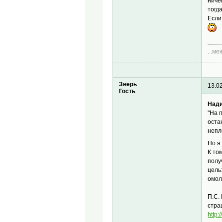
ниче
тогд
Если
...м
Зверь
13.0
Гость
Нади
"На 
оста
непл
Но я
К то
полу
цель
омол
П.С.
стра
http