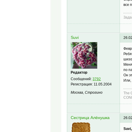
все 
Зада
Suvi
26.0
Февр
Ребя
шизо
Меня
по па
Редактор
Он э
Сообщений:
3792
Или,
Регистрация:
11.05.2004
Москва, Строгино
The 
COND
Сестрица Алёнушка
26.0
Suvi,