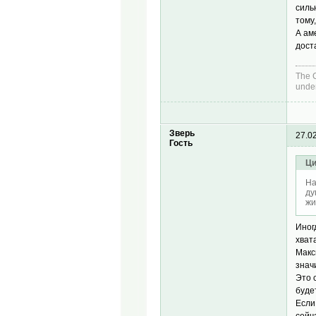
силь
тому
А ам
дост
The C
under
Зверь
27.0
Гость
Ци
На
ду
жи
Иног
хват
Макс
знач
Это 
буде
Если