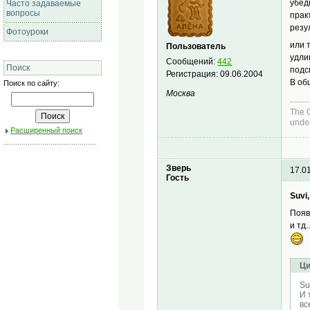
убед
Часто задаваемые
вопросы
прак
резу
Фотоуроки
или 
Пользователь
удли
Сообщений:
442
Поиск
подс
Регистрация:
09.06.2004
В об
Поиск по сайту:
Москва
The C
under
Расширенный поиск
Зверь
17.0
Гость
Suvi,
Появ
и тд
Ци
Su
И 
вс