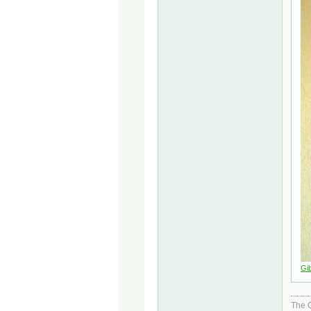
Gib
The 