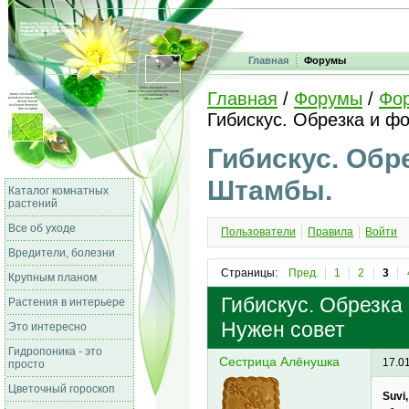
Главная
Форумы
Главная
/
Форумы
/
Фо
Гибискус. Обрезка и ф
Гибискус. Обр
Штамбы.
Каталог комнатных
растений
Все об уходе
Пользователи
Правила
Войти
Вредители, болезни
Страницы:
Пред.
1
2
3
Крупным планом
Гибискус. Обрезка
Растения в интерьере
Нужен совет
Это интересно
Гидропоника - это
Сестрица Алёнушка
17.0
просто
Цветочный гороскоп
Suvi,