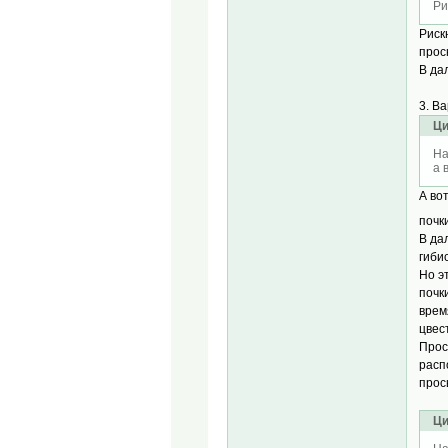
Ри
Рискн
прос
В да
3. В
Ци
На
а 
А во
почк
В да
гиби
Но э
почк
врем
цвес
Прос
расп
прос
Ци