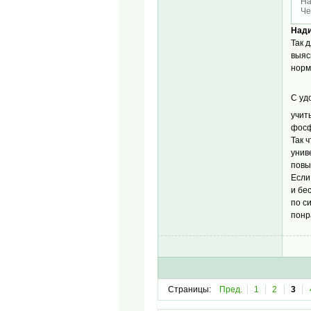
На
Че
Нади
Так 
выяс
норм
С уд
учит
фосф
Так 
унив
повы
Если
и бе
по с
понр
Страницы:
Пред.
1
2
3