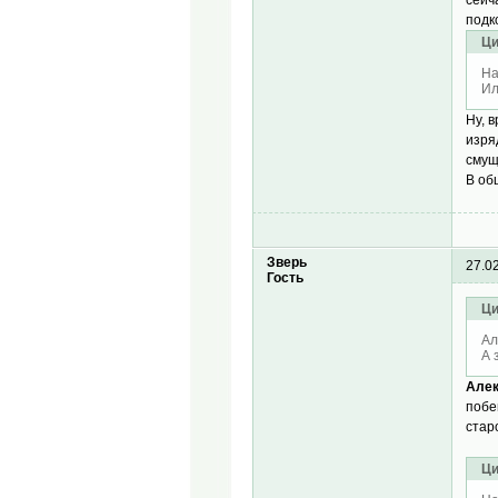
сейч
подк
Ци
На
Ил
Ну, 
изря
смущ
В об
Зверь
27.0
Гость
Ци
Ал
А 
Алек
побе
стар
Ци