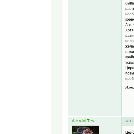
быва
раст
необ
корн
А то
Хотя
разн
поло
жела
гама
край
усва
Цирк
повы
проб
Изме
Alina M.Tim
28.0
Цело