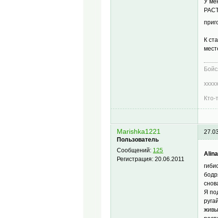
У ме
РАСТ
приг
К ст
мест
Бойс
хххх
Кто-
Marishka1221
27.0
Пользователь
Сообщений:
125
Alin
Регистрация:
20.06.2011
гиби
бодр
снов
Я по
руга
живы