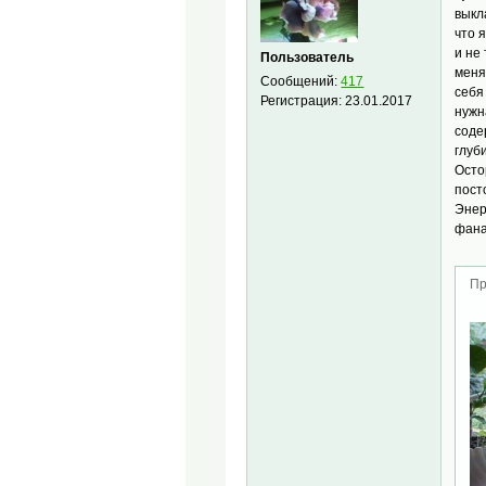
выкл
что 
и не
Пользователь
меня
Сообщений:
417
себя
Регистрация:
23.01.2017
нужн
соде
глуб
Осто
пост
Энер
фана
Пр