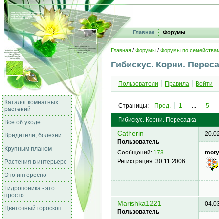
Главная
Форумы
Главная
/
Форумы
/
Форумы по семейства
Гибискус. Корни. Переса
Пользователи
Правила
Войти
Каталог комнатных
Страницы:
Пред.
1
...
5
растений
Гибискус. Корни. Пересадка.
Все об уходе
Catherin
20.0
Вредители, болезни
Пользователь
Крупным планом
moty
Сообщений:
173
Регистрация:
30.11.2006
Растения в интерьере
Это интересно
Гидропоника - это
просто
Marishka1221
04.0
Цветочный гороскоп
Пользователь