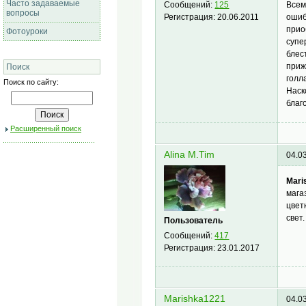
Часто задаваемые
Всем
Сообщений:
125
вопросы
ошиб
Регистрация:
20.06.2011
прио
Фотоуроки
супе
блес
приж
Поиск
голл
Поиск по сайту:
Наск
благ
Расширенный поиск
Alina M.Tim
04.0
Mari
мага
цвет
свет.
Пользователь
Сообщений:
417
Регистрация:
23.01.2017
Marishka1221
04.0