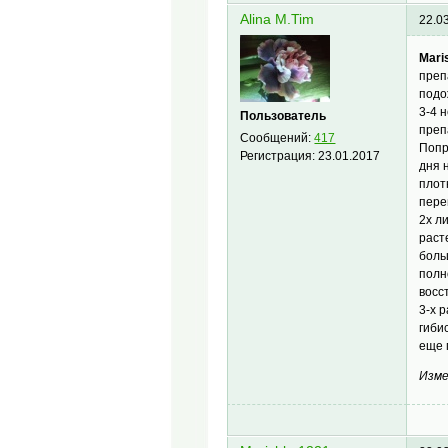
Alina M.Tim
22.0
Mari
преп
подо
3-4 
Пользователь
преп
Сообщений:
417
Попр
Регистрация:
23.01.2017
дня 
плот
пере
2х л
раст
боль
полн
восс
3-х 
гиби
еще 
Изме