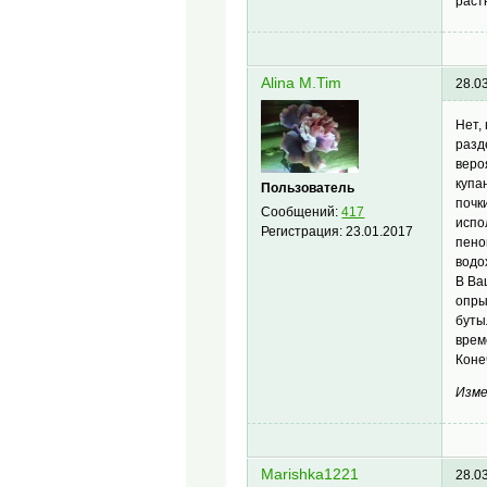
раст
Alina M.Tim
28.0
Нет,
разд
веро
купа
Пользователь
почк
Сообщений:
417
испо
Регистрация:
23.01.2017
пено
водо
В Ва
опры
буты
врем
Коне
Изме
Marishka1221
28.0