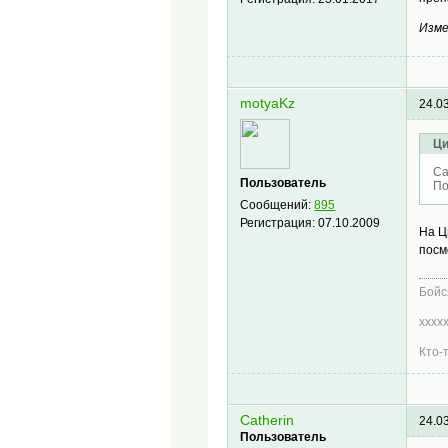
Изме
motyaKz
24.0
Ци
Ca
Пользователь
По
Сообщений:
895
Регистрация:
07.10.2009
На Ц
посм
Бойс
хххх
Кто-
Catherin
24.0
Пользователь