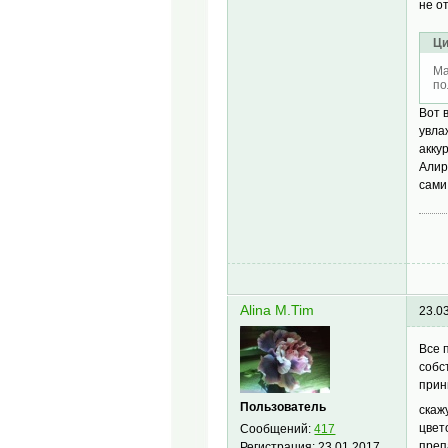
не о
Ци
Ma
по
Вот 
увла
акку
Алир
сами
Alina M.Tim
23.0
Все 
собс
прин
Пользователь
скаж
цвет
Сообщений:
417
преп
Регистрация:
23.01.2017