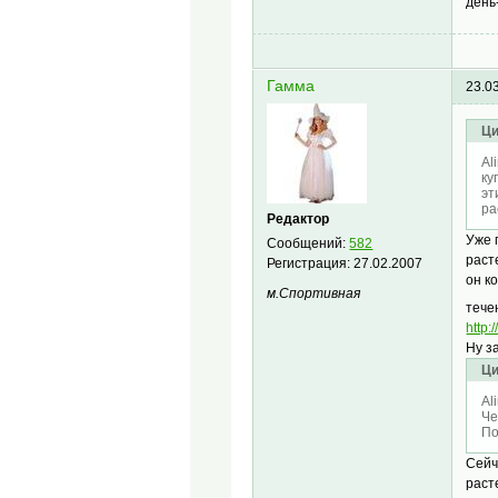
день-
Гамма
23.0
Ци
Al
ку
эт
ра
Редактор
Уже 
Сообщений:
582
раст
Регистрация:
27.02.2007
он к
м.Спортивная
тече
http:
Ну з
Ци
Al
Че
По
Сейч
раст