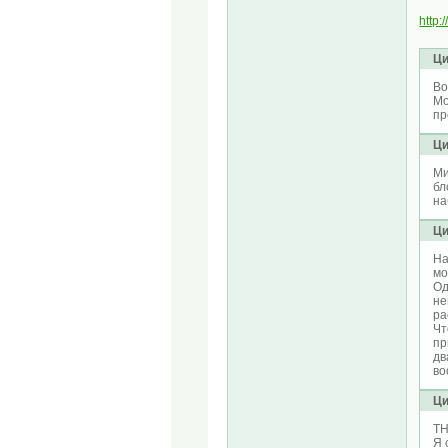
http
Ци
Во
Мо
пр
Ци
Ми
бл
на
Ци
На
мо
Од
не
ра
Чт
пр
дв
во
Ци
TH
Я 