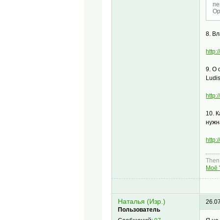
пе
Ор
8. В
http
9. О
Ludis
http
10. 
нужн
http
Then,
Моё 
Наталья (Изр.)
26.0
Пользователь