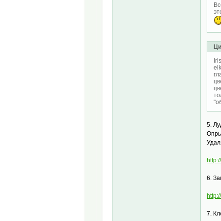
Вс
эт
Ци
Ir
el
гл
цв
цв
то
"о
5. Л
Опры
Удал
http
6. З
http
7. К