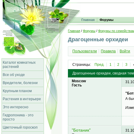
Главная
Форумы
Главная
/
Форумы
/
Форумы по семейства
Драгоценные орхидеи
Пользователи
Правила
Войти
Каталог комнатных
Страницы:
Пред.
1
2
3
растений
Драгоценные орхидеи, сводная тем
Все об уходе
Moscow
31.1
Вредители, болезни
Гость
Крупным планом
"Бот
А бы
Растения в интерьере
Это интересно
Изме
Гидропоника - это
просто
Цветочный гороскоп
"Ботаник"
31.1