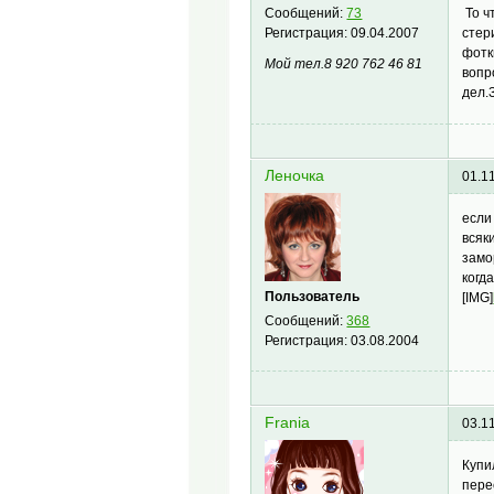
То ч
Сообщений:
73
стер
Регистрация:
09.04.2007
фотк
Мой тел.8 920 762 46 81
вопр
дел.
Леночка
01.1
если
всяк
замо
когд
Пользователь
[IMG]
Сообщений:
368
Регистрация:
03.08.2004
Frania
03.1
Купи
пере