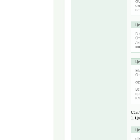
си
ок
не
Ци
Гл
От
ли
ко
Ци
El
От
сф
Вс
пр
ил
Ссыл
1. Ц
Ци
el