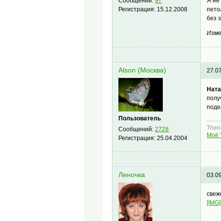
Я не
Сообщений:
97
пето
Регистрация:
15.12.2008
без 
Изме
Alson (Москва)
27.0
Ната
полу
поде
Пользователь
Then,
Сообщений:
2728
Моё 
Регистрация:
25.04.2004
Леночка
03.0
свеж
[IMG]