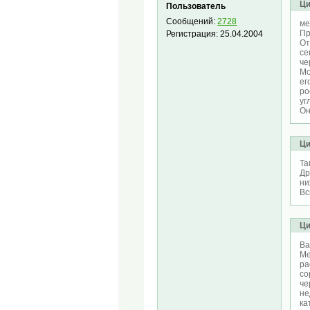
Ци
Пользователь
Сообщений:
2728
ме
Пр
Регистрация:
25.04.2004
От
се
че
Мо
ег
ро
уг
Он
Ци
Та
Др
ни
Вс
Ци
Ва
Ме
ра
со
че
не
ка