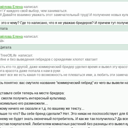
вёлова Елена
написал:
т! У каждого свой выбор, чем заниматься.
! Давайте взаимно уважать этот замечательный труд! И получение новых куль
т это к чему? Где то написано, что я не уважаю бридеров? И причем тут полу
тата
вёлова Елена
написал:
дь:
Цитата
TreeOfLife написал:
Мне и без выведения гибридов с орхидеями хлопот хватает
сть кто-то другой, даже коммерческий бридер уделил время и вывел эту красот
эта красота даже попала к нам в руки .
жет все же есть какая-то возможность не плеваться ими, а любить эти заме
рь понятно: вас смутило название "коммерческий гибрид" из чего вы вывели 
ставьте себя теперь на месте бридера:
ы смогли получить интересный культивар.
аксимально его размножили....
кому ничего не сказали и т.д. по вашему же тексту....
льше то что? Вы себе бренд сделали? Нет. Это никак не поспособствует для б
нему не будет знать оконечный потребитель. И как же так получилось? Да вс
состав покупателей. Любителям комнатных растений без разницы кто вывел кул