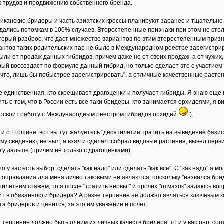
х трудов и продвижению собственного бренда.
иканские бридеры и часть азиатских кроссы планируют заранее и тщательн
дались потомкам в 100% случаев. Второстепенные признаки при этом не столь
торый разброс, что даст множество вариантов по этим второстепенным призна
антов таких родительских пар не было в Международном реестре зарегистриро
ыли от продаж данных гибридов, причем даже не от своих продаж, а от чужих
рый воссоздаст по формуле данный гибрид, но только сделает это с участие
 что, лишь бы побыстрее зарегистрировать", а отличные качественные растен
е единственная, кто скрещивает драгоценки и получает гибриды. Я знаю еще 
ить о том, что в России есть все таки бридеры, кто занимается орхидеями, я ви
 освоит работу с Международным реестром гибридов орхидей
).
ти о Егошине: вот вы тут жалуетесь "десятилетие тратить на выведение базис
му сведению, не ныл, а взял и сделал: собрал видовые растения, вывел пер
ту дальше (причем не только с драгоценками).
что у вас есть выбор: сделать "как надо" или сделать "как все". С "как надо" я
 оправдания для меня лично таковыми не являются, поскольку "назвался бриде
тилетним стажем, то я после "тратить нервы!" и прочих "отмазок" задаюсь во
ит в обязанности бридера? А разве терпение не должно являться ключевым к
та бридеров и ценится, за это им уважение и почет.
з терпение должно быть одним из личных качеств бридера, то и у вас оно, соо