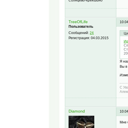
Солнцево-Крекшино
TreeOfLife
10.0
Пользователь
Сообщений:
24
Ци
Регистрация:
04.03.2015
Ир
Сп
Ст
20
Я на
Вы в
Изме
С Ув
Алек
Diamond
10.0
Мне 