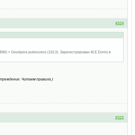
#324
896) × Goodyera pubescens (1813). Зарегистрирован M.E.Dorris в
упреждение. Читаем правила.
)
#325