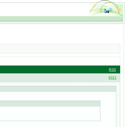
RSS
#321