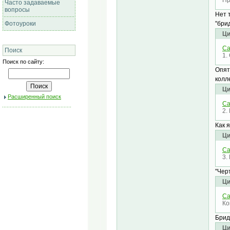
Пр
Часто задаваемые
вопросы
Нет 
"бри
Фотоуроки
Ци
Cа
Поиск
1.
Поиск по сайту:
Опят
колл
Ци
Расширенный поиск
Cа
2.
Как 
Ци
Cа
3.
"Чер
Ци
Cа
Ко
Брид
Ци