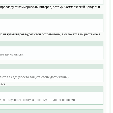
 преследуют коммерческий интерес, потому "коммерческий бридер" и
о из культиваров будет свой потребитель, а останется ли растение в
им занимались).
ентов в сад" (просто защита своих достижений).
ких.
ля получения "статуса", потому что денег не особо...