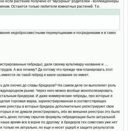
 но если растение получено от "мусорных" родителей - коллекционеры
ичинам. Остаются только любители комнатных растений. Т.е.
нования недобросовестными перекупщиками и посредниками и в таких
стрированные гибриды), дали своему культивару название и ....
трудов. А все почему? Да потому что прежде чем планировать этот
имеется ли такой гибрид и какое название он имеет.
ть для охочих до славы бридеров? На самом деле он выполняет роль
международном рынке. Через него можно вообще монополизировать
остальным бридерам. И даже коммерческие гибриды, про которые я
о целая торговая марка, зарегистрированная в соответствующих
енние реестры в которых бридеры дополнительно регистрируют свои
которых и не думали регистрировать, ибо во внешних реестрах это было
лучить денег, потому скрытие формулы гибридизации было актуальной
 наше время все в корне по другому: и бридеров тех советских уже нет
е только не актуально, но еще и несет ущерб и защите результатов