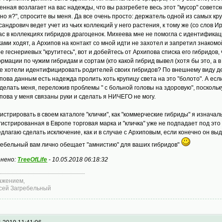
енная возлагает на вас надежды, что вы разгребете весь этот "мусор" советск
но я?", спросите вы меня. Да все очень просто: держатель одной из самых кр
сандрович ведет учет из чьих коллекций у него растения, к тому же (со слов
ас в коллекциях гибридов драгоценок. Михеева мне не помогла с идентификац
ками ходят, а Архипов на контакт со мной идти не захотел и запретил знакомой
е геснериевых "крутитесь", вот и добейтесь от Архипова списка его гибридов,
рмации по чужим гибридам и сортам (кто какой гибрид вывел (хотя бы это, а в
е хотели идентифицировать родителей своих гибридов? По внешнему виду де
пова данным есть надежда пролить хоть крупицу света на это "болото". А если
сделать меня, переложив проблемы " с больной головы на здоровую", поскол
пова у меня связаны руки и сделать я НИЧЕГО не могу.
гистрировать в своем каталоге "клички", как "коммерческие гибриды" я изначал
гистрированная в Европе торговая марка и "кличка" уже не подпадает под это
едлагаю сделать исключение, как и в случае с Архиповым, если конечно он выд
ребельный вам лично обещает "амнистию" для ваших гибридов"
нено:
TreeOfLife
-
10.05.2018 06:18:32
ажением,
сей Загребельный