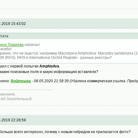
4.2019 15:43:02
тата
ина Токарева
написал:
асибо!
ранно, что не ищется, например Macodyera Amphisilva: Macodes sanderiana (1
09 (RHS). RHS и International Orchid Register - разные реестры?
шел с первой попытки
Amphisilva
.
 какие поисковые поля и какую информацию вставляли?
нено:
Войтешка
-
08.05.2020 21:58:39
(
Удалена коммерческая ссылка. Пред
ажением,
сей Загребельный
4.2019 22:28:59
больше всего интересно, почему с новым гибридом не прилагается фото?