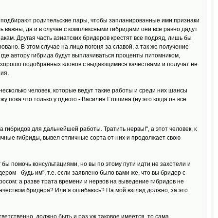
о подбирают родительские пары, чтобы запланированные ими признаки
 важны, да и в случае с комплексными гибридами они все равно дадут
кам. Другая часть азиатских бридеров крестят все подряд, лишь бы
вано. В этом случае на лицо погоня за славой, а так же получение
, где автору гибрида будут выплачиваться проценты питомником,
м хорошо подобранных клонов с выдающимися качествами и получат не
ия.
несколько человек, которые ведут такие работы и среди них шансы
жу пока что только у одного - Василия Егошина (ну это когда он все
а гибридов для дальнейшей работы. Тратить нервы!", а этот человек, к
вичные гибриды, вывел отличные сорта от них и продолжает свою
 мог бы помочь консультациями, но вы по этому пути идти не захотели и
ром - будь им", т.е. если заявлено было вами же, что вы бридер с
просом: а разве трата времени и нервов на выведение гибридов не
ачеством бридера? Или я ошибаюсь? На мой взгляд должно, за это
тветственно, должно быть и раз уж таковое имеется, то сама