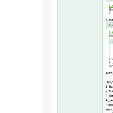
Cа
Во
НО
А во
Ци
Cа
Ве
Пу
И 
Мо
Тепе
Пред
1. В
2. М
3. Ни
А да
преж
вот 