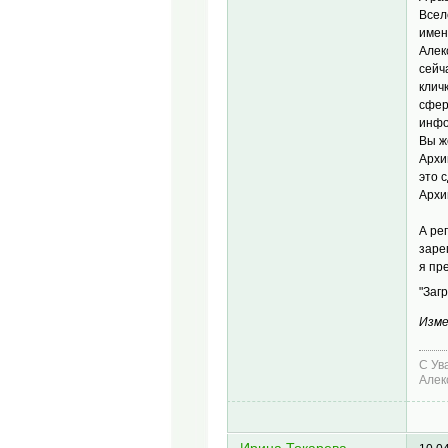
Всел
имен
Алек
сейч
клич
сфер
инфо
Вы ж
Архи
это 
Архи
А ре
заре
я пр
"Заг
Изме
С Ув
Алек