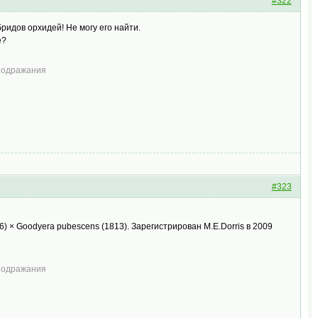
#322
бридов орхидей! Не могу его найти.
е?
 подражания
#323
) × Goodyera pubescens (1813). Зарегистрирован M.E.Dorris в 2009
 подражания