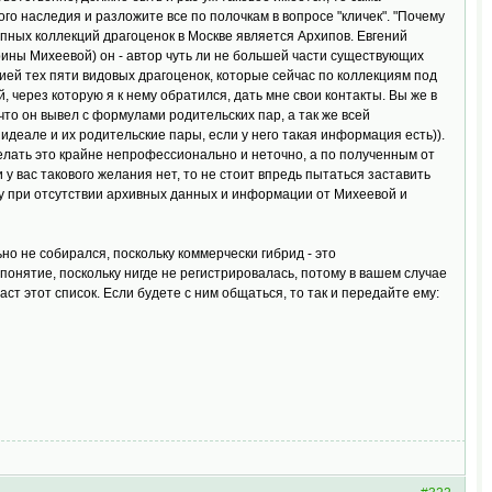
ого наследия и разложите все по полочкам в вопросе "кличек". "Почему
упных коллекций драгоценок в Москве является Архипов. Евгений
 Ирины Михеевой) он - автор чуть ли не большей части существующих
ией тех пяти видовых драгоценок, которые сейчас по коллекциям под
, через которую я к нему обратился, дать мне свои контакты. Вы же в
 что он вывел с формулами родительских пар, а так же всей
 идеале и их родительские пары, если у него такая информация есть)).
лать это крайне непрофессионально и неточно, а по полученным от
 у вас такового желания нет, то не стоит впредь пытаться заставить
ьку при отсутствии архивных данных и информации от Михеевой и
ьно не собирался, поскольку коммерчески гибрид - это
 понятие, поскольку нигде не регистрировалась, потому в вашем случае
аст этот список. Если будете с ним общаться, то так и передайте ему: