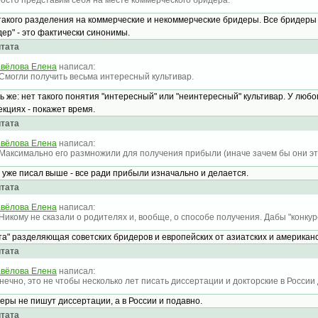
осто представим себя на месте коммерческого бридера:
такого разделения на коммерческие и некоммерческие бридеры. Все бридеры
дер" - это фактически синонимы.
тата
вёлова Елена
написал:
 Смогли получить весьма интересный культивар.
ь же: нет такого понятия "интересный" или "неинтересный" культивар. У любог
екциях - покажет время.
тата
вёлова Елена
написал:
 Максимально его размножили для получения прибыли (иначе зачем бы они эт
я уже писал выше - все ради прибыли изначально и делается.
тата
вёлова Елена
написал:
 Никому не сказали о родителях и, вообще, о способе получения. Дабы "конкур
та" разделяющая советских бридеров и европейских от азиатских и американс
тата
вёлова Елена
написал:
нечно, это не чтобы несколько лет писать диссертации и докторские в России д
еры не пишут диссертации, а в России и подавно.
тата