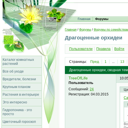
Главная
Форумы
Главная
/
Форумы
/
Форумы по семейства
Драгоценные орхидеи
Пользователи
Правила
Войти
Каталог комнатных
Страницы:
Пред.
1
...
13
растений
Драгоценные орхидеи, сводная тем
Все об уходе
TreeOfLife
10.0
Вредители, болезни
Пользователь
Крупным планом
Сообщений:
24
Ци
Регистрация:
04.03.2015
Растения в интерьере
Cа
Это интересно
Гидропоника - это
просто
Цветочный гороскоп
Во