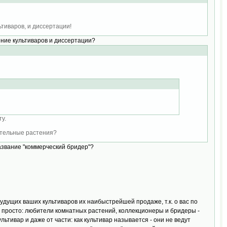
тиваров, и диссертации!
чение культиваров и диссертации?
у.
чательные растения?
название "коммерческий бридер"?
удущих ваших культиваров их наибыстрейшей продаже, т.к. о вас по
е просто: любители комнатных растений, коллекционеры и бридеры -
ьтивар и даже от части: как культивар называется - они не ведут