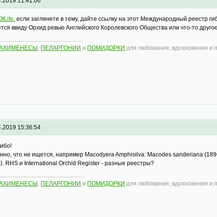
4.2019 11:41:06
fLife
, если заглянете в тему, дайте ссылку на этот Международный реестр ги
тся ввиду Орхид ревью Английского Королевского Общества или что-то друго
АХИМЕНЕСЫ
,
ПЕЛАРГОНИИ
и
ПОМИДОРКИ
для любования, вдохновения и
4.2019 15:36:54
ибо!
нно, что не ищется, например Macodyera Amphisilva: Macodes sanderiana (1896
). RHS и International Orchid Register - разные реестры?
АХИМЕНЕСЫ
,
ПЕЛАРГОНИИ
и
ПОМИДОРКИ
для любования, вдохновения и