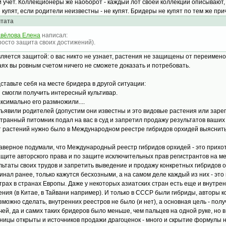
й учет. Коллекционеры же наоборот - каждый лот своей коллекции описывают,
е купят, если родители неизвестны - не купят. Бридеры не купят по тем же пр
тата
вёлова Елена
написал:
росто защита своих достижений).
вляется защитой: о вас никто не узнает, растения не защищены от переиме
аях вы ровным счетом ничего не сможете доказать и потребовать.
ставьте себя на месте бридера в другой ситуации:
ы смогли получить интересный культивар.
аксимально его размножили....
бъявили родителей (допустим они известны и это видовые растения или зареги
транный питомник подал на вас в суд и запретил продажу результатов ваших 
т растений нужно было в Международном реестре гибридов орхидей выяснить 
аверное подумали, что Международный реестр гибридов орхидей - это прихо
ащите авторского права и по защите исключительных прав регистрантов на 
льтаты своих трудов и запретить выведение и продажу конкретных гибридов 
инал ранее, только кажутся бесхозными, а на самом деле каждый из них - эт
трах в странах Европы. Даже у некоторых азиатских стран есть еще и внутр
ения (в Китае, в Тайвани например). И только в СССР были гибриды, авторы 
зможно сделать, внутренних реестров не было (и нет), а основная цель - по
чей, да и самих таких бридеров было меньше, чем пальцев на одной руке, но в
аницы открыты и источников продажи драгоценок - много и скрытие формулы н