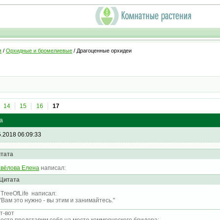
м
/
Орхидные и бромелиевые
/ Драгоценные орхидеи
14
15
16
17
а
5.2018 06:09:33
тата
вёлова Елена
написал:
Цитата
TreeOfLife написал:
"Вам это нужно - вы этим и занимайтесь."
т-вот