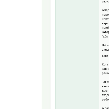
свои
Амер
пере
неко
вари
приб
кото
"абы
Вы н
заяв
таки
Кста
ваше
рабо
Так 
ваши
деся
вход
рабо
А ра