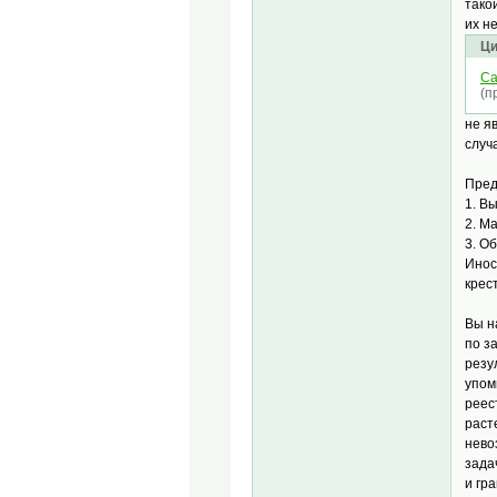
тако
их н
Ци
Cа
(п
не я
случ
Пред
1. В
2. М
3. О
Инос
крес
Вы н
по з
резу
упом
реес
раст
нево
зада
и гр