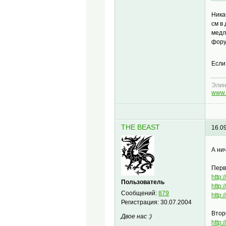
Ника
см в
медл
фору
Если
Эли
www.
THE BEAST
16.0
А ни
Перв
http:
Пользователь
http:
Сообщений:
879
http:
Регистрация:
30.07.2004
Втор
Двое нас :)
http: