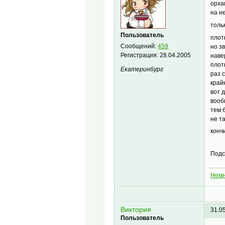
орха
на н
толь
Пользователь
плот
Сообщений:
459
но з
Регистрация:
28.04.2005
наве
плот
Екатеринбург
раз 
край
вот 
вооб
тем 
не т
кон
Подс
Немн
Виктория
31.0
Пользователь