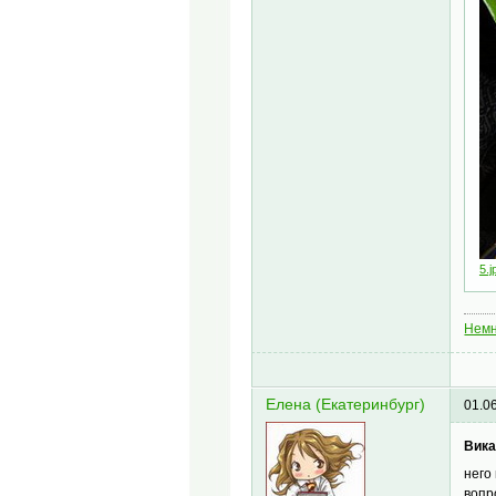
5.j
Немн
Елена (Екатеринбург)
01.0
Вика 
него
вопр