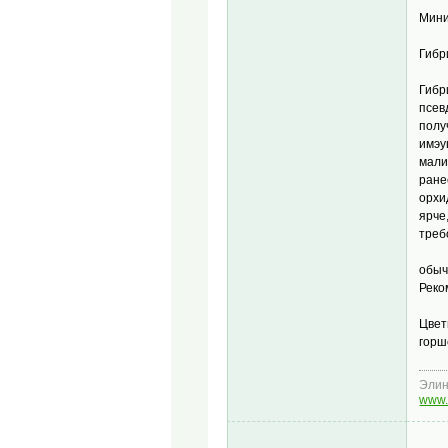
Мини
Гибр
Гибр
псев
полу
имэу
мали
ране
орхи
ярче
треб
обыч
Реко
Цвет
горш
Эли
www.