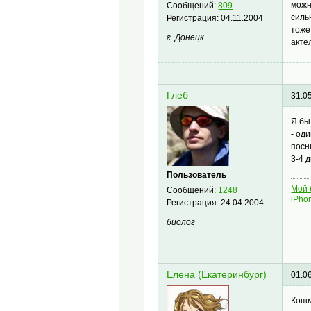
можн
Сообщений:
809
силь
Регистрация:
04.11.2004
тоже
г. Донецк
акте
Глеб
31.0
Я бы
- од
посн
3-4 д
Пользователь
Мой 
Сообщений:
1248
iPho
Регистрация:
24.04.2004
биолог
Елена (Екатеринбург)
01.0
Кошм