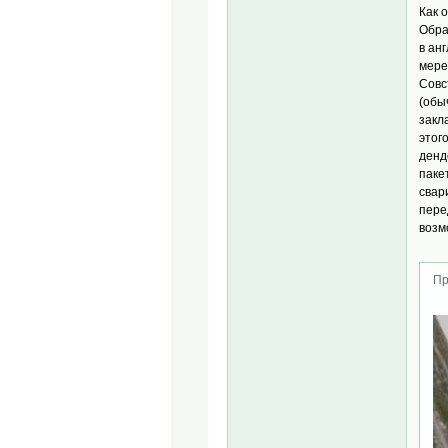
Как 
Обра
в ан
мере
Совс
(обы
закл
этог
денд
паке
свар
пере
возм
Пр