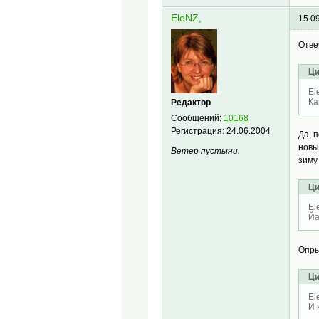
EleNZ,
15.0
Отве
Ци
El
Ка
Редактор
Сообщений:
10168
Регистрация:
24.06.2004
Да, 
новы
Ветер пустыни.
зиму
Ци
El
Йа
Опры
Ци
El
И 