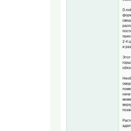
D.no
форм
свеш
расп
пост
прио
2-4 
и ра
Этот
горш
обяз
Необ
смор
поме
нача
моме
верх
позж
Раст
адап