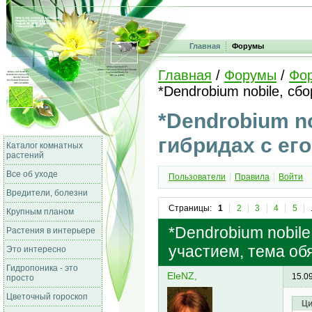
Главная
Форумы
Главная
/
Форумы
/
Фо
*Dendrobium nobile, сб
*Dendrobium no
гибридах с ег
Каталог комнатных
растений
Все об уходе
Пользователи
Правила
Войти
Вредители, болезни
Страницы:
1
2
3
4
5
Крупным планом
*Dendrobium nobile
Растения в интерьере
участием, тема об
Это интересно
Гидропоника - это
EleNZ,
15.0
просто
Цветочный гороскоп
Ци