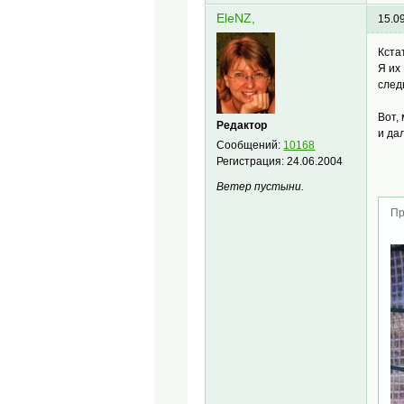
EleNZ,
15.0
Кста
Я их
след
Вот,
Редактор
и да
Сообщений:
10168
Регистрация:
24.06.2004
Ветер пустыни.
Пр