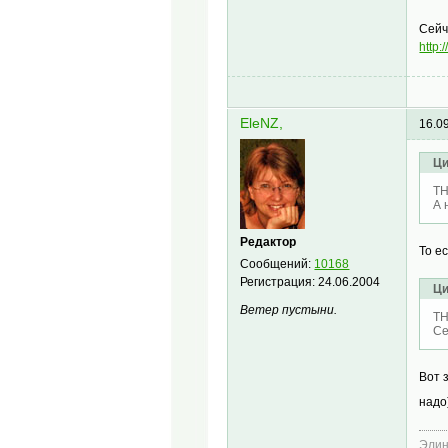
Сейч
http
EleNZ,
16.0
Ци
TH
А 
Редактор
То е
Сообщений:
10168
Регистрация:
24.06.2004
Ци
Ветер пустыни.
TH
Се
Вот 
надо
Эли