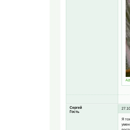
д.
Сергей
27.1
Гость
Я то
умен
пост