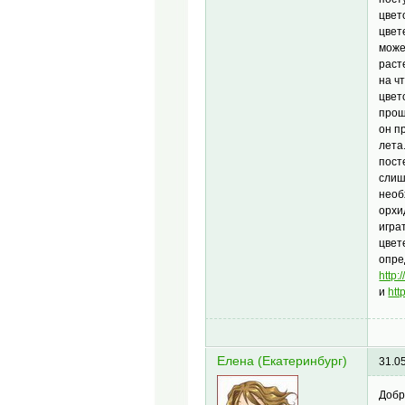
цвет
цвет
може
раст
на ч
цвет
прош
он п
лета
пост
слиш
необ
орхи
игра
цвет
опре
http:
и
htt
Елена (Екатеринбург)
31.0
Добр