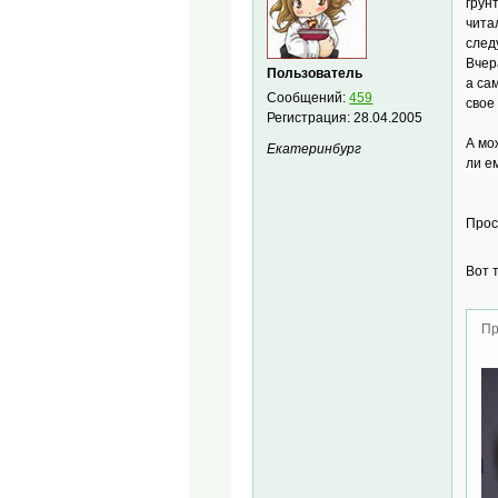
грун
чита
след
Вчер
Пользователь
а са
Сообщений:
459
свое
Регистрация:
28.04.2005
А мо
Екатеринбург
ли е
Прос
Вот 
Пр