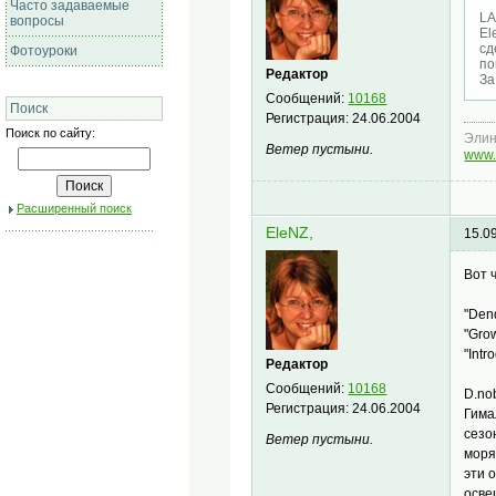
Часто задаваемые
LA
вопросы
Еl
сд
Фотоуроки
по
Редактор
За
Сообщений:
10168
Поиск
Регистрация:
24.06.2004
Поиск по сайту:
Эли
Ветер пустыни.
www.
Расширенный поиск
EleNZ,
15.0
Вот 
"Dend
"Grow
"Intr
Редактор
Сообщений:
10168
D.no
Регистрация:
24.06.2004
Гима
сезо
Ветер пустыни.
моря
эти 
осве