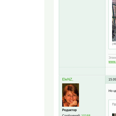
(4
Эли
www.
EleNZ,
15.0
Но ц
Пр
Редактор
Сообщений:
10168