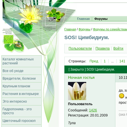
Главная
Форумы
Главная
/
Форумы
/
Форумы по семейства
SOS! Цимбидиум.
Пользователи
Правила
Войти
Каталог комнатных
Страницы:
Пред.
1
...
141
растений
[
Закрыто
]
SOS! Цимбидиум.
Все об уходе
Ночная гостья
10.1
Вредители, болезни
Крупным планом
да, 
Растения в интерьере
н
Это интересно
прос
Пользователь
Гидропоника - это
Сообщений:
1426
просто
(ака
Регистрация:
20.01.2009
Цветочный гороскоп
Тула