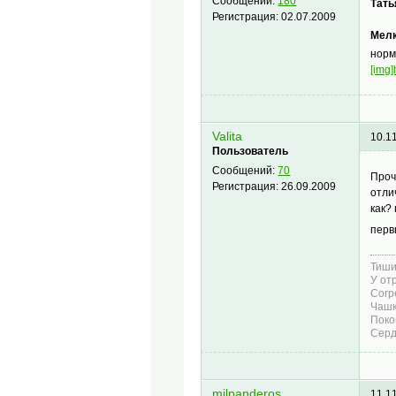
Сообщений:
180
Тать
Регистрация:
02.07.2009
Мелк
норм
[img]
Valita
10.1
Пользователь
Сообщений:
70
Проч
Регистрация:
26.09.2009
отли
как?
перв
Тиши
У от
Согр
Чашк
Поко
Серд
milpanderos
11.1