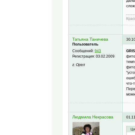
даль
слож
Крас
Татьяна Таничева
30.1
Пользователь
GRI
Сообщений:
943
фито
Регистрация:
03.02.2009
темп
г. Орел
фито
"уст
ошиб
что-
Пере
можн
Людмила Некрасова
01.1
Ци