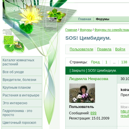
Главная
Форумы
Главная
/
Форумы
/
Форумы по семейства
SOS! Цимбидиум.
Пользователи
Правила
Войти
Каталог комнатных
Страницы:
Пред.
1
...
138
растений
[
Закрыто
]
SOS! Цимбидиум.
Все об уходе
Людмила Некрасова
30.1
Вредители, болезни
Крупным планом
koira
Прел
Растения в интерьере
Это интересно
Пользователь
Мои 
Гидропоника - это
http
Сообщений:
899
просто
resu
Регистрация:
15.01.2009
Цветочный гороскоп