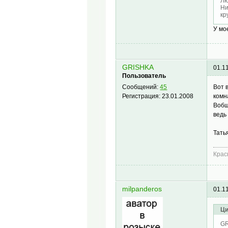
Лю
Ни
кр
У мо
GRISHKA
01.1
Пользователь
Вот 
Сообщений:
45
комн
Регистрация:
23.01.2008
Вобщ
ведь
Тать
Крас
milpanderos
01.1
Ци
GR