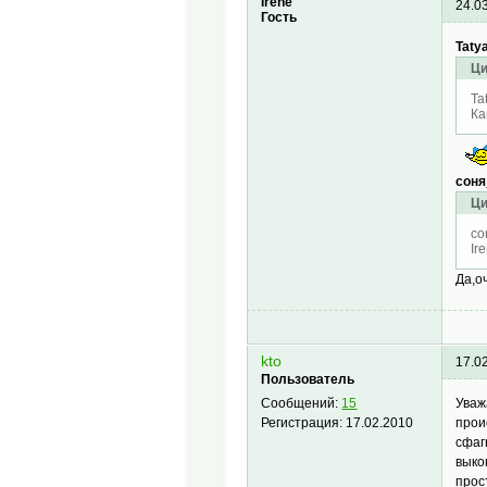
Irene
24.0
Гость
Taty
Ци
Ta
Ка
соня
Ци
со
Ir
Да,о
kto
17.0
Пользователь
Уваж
Сообщений:
15
прои
Регистрация:
17.02.2010
сфаг
выко
прос