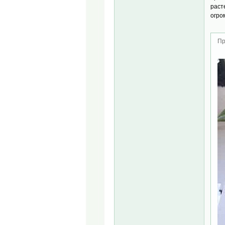
раст
огро
Пр