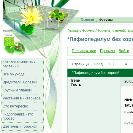
Главная
Форумы
Главная
/
Форумы
/
Форумы по семейства
*Пафиопедилум без кор
Пользователи
Правила
Войти
Каталог комнатных
Страницы:
Пред.
1
...
4
растений
*Пафиопедилум без корней
Все об уходе
Irene
20.0
Вредители, болезни
Гость
Крупным планом
Растения в интерьере
Nick
Taty
Это интересно
я ду
Гидропоника - это
просто
приц
Цветочный гороскоп