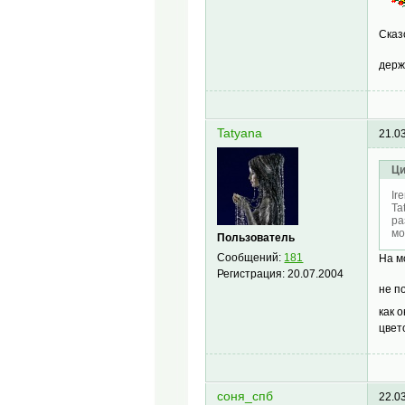
Сказ
держ
Tatyana
21.0
Ци
Ir
Ta
ра
мо
Пользователь
Сообщений:
181
На м
Регистрация:
20.07.2004
не п
как 
цвет
соня_спб
22.0