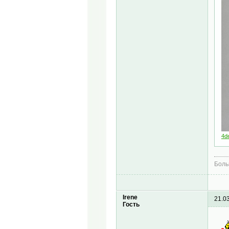
4d
Боль
Irene
21.0
Гость