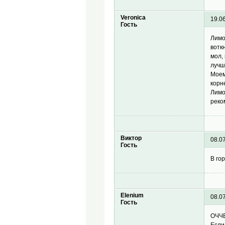
Veronica
19.0
Гость
Лимо
вотк
мол,
лучш
Моем
корн
Лимо
реко
Виктор
08.0
Гость
В го
Elenium
08.0
Гость
ОЧЧЕ
Если