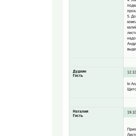
подк
прох
5. Д
комп
кали
лист
надо
Андр
выде
Дудкин
12.1
Гость
to А
Щито
Наталия
19.1
Гость
Прио
Лист