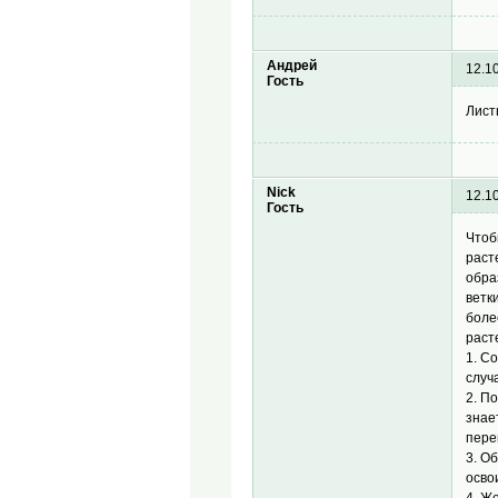
Андрей
12.1
Гость
Лист
Nick
12.1
Гость
Чтоб
раст
обра
ветк
боле
раст
1. С
случ
2. П
знает
пере
3. О
осво
4. Ж