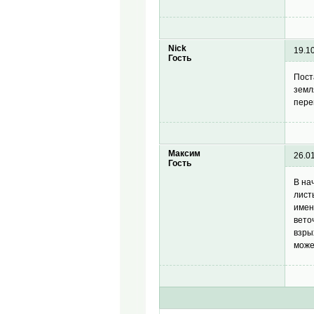
Nick
19.1
Гость
Пост
земл
пере
Максим
26.0
Гость
В на
лист
имен
вето
взры
може