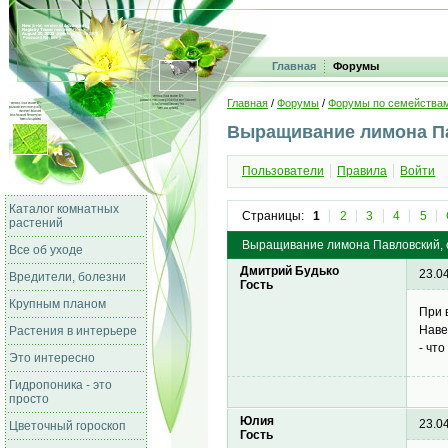
Главная
Форумы
Главная
/
Форумы
/
Форумы по семейства
Выращивание лимона П
Пользователи
Правила
Войти
Каталог комнатных
Страницы:
1
2
3
4
5
растений
Выращивание лимона Павловский, 
Все об уходе
Дмитрий Будько
23.0
Вредители, болезни
Гость
Крупным планом
При 
Наве
Растения в интерьере
- чт
Это интересно
Гидропоника - это
просто
Юлия
23.0
Цветочный гороскоп
Гость