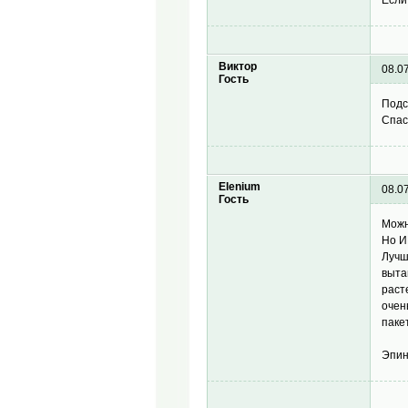
Виктор
08.0
Гость
Подс
Спас
Elenium
08.0
Гость
Можн
Но И
Лучш
выта
раст
очен
паке
Эпин