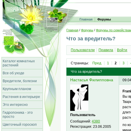
Главная
Форумы
Главная
/
Форумы
/
Форумы по семейства
Что за вредитель?
Пользователи
Правила
Войти
Каталог комнатных
Страницы:
Пред.
1
2
3
растений
Что за вредитель?
Все об уходе
Настасья Филипповна
09.0
Вредители, болезни
Крупным планом
Frani
Вы в
Растения в интерьере
Твар
Это интересно
раст
длит
Гидропоника - это
Пользователь
просто
раст
Сообщений:
4380
Цветочный гороскоп
по к
Регистрация:
23.06.2005
мини