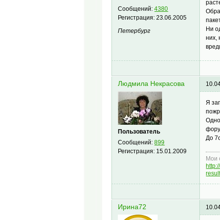
раст
Сообщений:
4380
Обра
Регистрация:
23.06.2005
паке
Ни о
Петербург
них,
вред
Людмила Некрасова
10.0
Я за
пожр
Одно
фору
Пользователь
До 7
Сообщений:
899
Регистрация:
15.01.2009
Мои 
http
resu
Ирина72
10.0