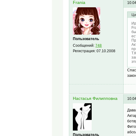
Frania
10.0
Ци
Ир
Fr
бы
ес
Пользователь
Пр
Ак
Сообщений:
748
пр
Регистрация:
07.10.2008
Т.
за
эт
Спас
зако
Настасья Филипповна
10.0
Дава
Акта
ботв
Фито
абсо
Пользователь