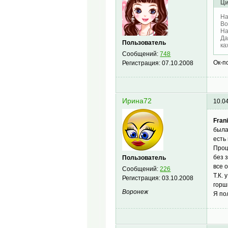
Ци
На
Во
На
Да
Пользователь
ка
Сообщений:
748
Ок-п
Регистрация:
07.10.2008
Ирина72
10.0
Frani
была
есть
Проц
без 
Пользователь
все 
Сообщений:
226
Т.К.
Регистрация:
03.10.2008
горш
Воронеж
Я по