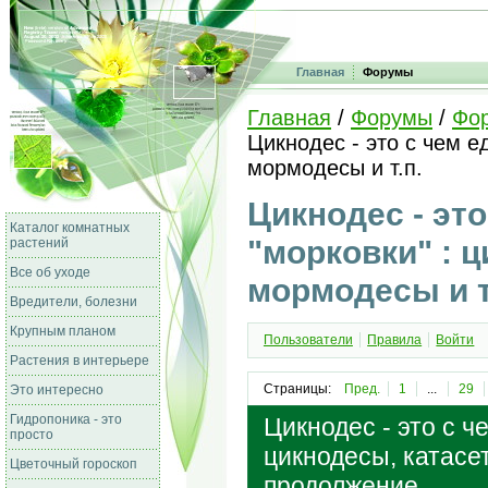
Главная
Форумы
Главная
/
Форумы
/
Фо
Цикнодес - это с чем е
мормодесы и т.п.
Цикнодес - это
Каталог комнатных
"морковки" : 
растений
Все об уходе
мормодесы и т
Вредители, болезни
Крупным планом
Пользователи
Правила
Войти
Растения в интерьере
Страницы:
Пред.
1
...
29
Это интересно
Гидропоника - это
Цикнодес - это с че
просто
цикнодесы, катасет
Цветочный гороскоп
продолжение