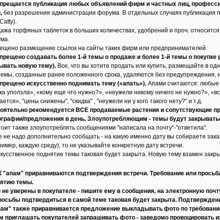
прещается публикация любых объявлений фирм и частных лиц, професси
,
без разрешения администрации форума. В отдельных случаях публикация 
Catty).
ажа торфяных таблеток в больших количествах, удобрений и проч. относится
ма.
ещено размещение ссылок на сайты таких фирм или предпринимателей.
прещено создавать более 1-й темы о продаже и более 1-й темы о покупке р
ывать новую тему).
Все, что вы хотите продать или купить, размещайте в од
темы, созданные ранее положенного срока, удаляются без предупреждения, не
прещено искусственно поднимать тему («апать»).
Апами считаются: любые 
ка уползла», «кому еще что нужно?», «неужели никому ничего не нужно?», «в
ется», "цены снижены", "скидка" , "неужели ни у кого такого нету?" и т.д.
оятельно рекомендуется ВСЕ продаваемые растения и сопутствующие пр
графии/предложения в день. Злоупотребляющим - темы будут закрывать
тоит также злоупотреблять сообщениями "написала на почту"-"ответила".
е не надо дополнительно сообщать - на какую именно дату вы собираете зака
ример, каждую среду), то не указывайте конкретную дату встречи.
скусственное поднятие темы таковая будет закрыта. Новую тему взамен закрыт
 "апам" приравниваются подтверждения встречи. Требование или просьба
ятию темы.
 не уверены в покупателе - пишите ему в сообщения, на электронную поч
росьбы подтвердиться в самой теме таковая будет закрыта. Подтвержде
пам" также приравнивается предложение выкладывать фото по требованию.
м приглашать покупателей запрашивать фото - заведомо провоцировать их