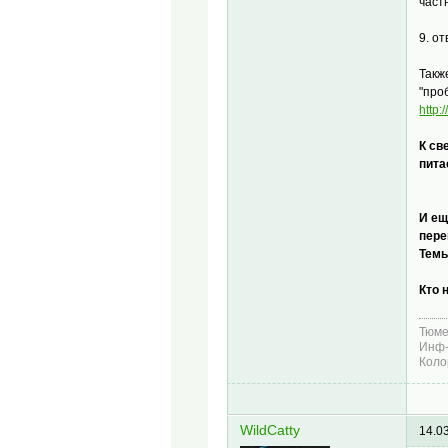
част
9. о
Такж
"про
http
К св
пита
И ещ
пере
Темы
Кто 
Тюме
Инф-
Коло
WildCatty
14.0