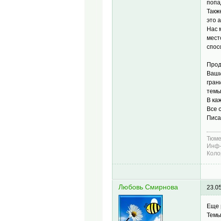
попа
Такж
это а
Нас 
мест
спос
Прод
Ваши
гран
темы
В ка
Все 
Писа
Тюме
Инф-
Коло
Любовь Смирнова
23.0
Еще 
Темы