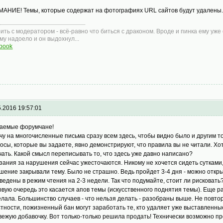
АНИЕ! Темы, которые содержат на фотографиях URL сайтов будут удалены
ить с модератором - всё-равно что биться с драконом. Вроде и пинка ему уже 
ему надоело и он выдохнул...
book
5.2016 19:57:01
аемые форумчане!
чу на многочисленные письма сразу всем здесь, чтобы видно было и другим т
осы, которые вы задаете, явно демонстрируют, что правила вы не читали. Хот
чать. Какой смысл переписывать то, что здесь уже давно написано?
зания за нарушения сейчас ужесточаются. Никому не хочется сидеть сутками
шение закрывали тему. Было не страшно. Ведь пройдет 3-4 дня - можно откры
ведены в режим чтения на 2-3 недели. Так что подумайте, стоит ли рисковать
рвую очередь это касается апов темы (искусственного поднятия темы). Еще раз
елала. Большинство случаев - что нельзя делать - разобраны выше. Не повто
стности, пожизненный бан могут заработать те, кто удаляет уже выставленны
свежую добавочку. Вот только-только решила продать! Технически возможно п