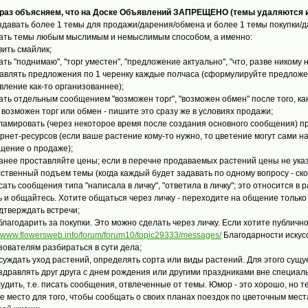
раз объясняем, что на Доске Объявлений ЗАПРЕЩЕНО (темы удаляются 
оздавать более 1 темы для продажи/дарения/обмена и более 1 темы покупки/
пать темы любым мыслимым и немыслимым способом, а именно:
авить смайлик;
сать "поднимаю", "торг уместен", "предложение актуально", "что, разве никому не
бавлять предложения по 1 черенку каждые полчаса (сформулируйте предложен
вление как-то организованнее);
сать отдельным сообщением "возможен торг", "возможен обмен" после того, ка
 возможен торг или обмен - пишите это сразу же в условиях продажи;
кламировать (через некоторое время после создания основного сообщения) п
рнет-ресурсов (если ваше растение кому-то нужно, то цветение могут сами най
щение о продаже);
ранее проставляйте цены; если в перечне продаваемых растений цены не ука
сственный подъем темы (когда каждый будет задавать по одному вопросу - скол
исать сообщения типа "написала в личку", "ответила в личку"; это относится в 
ь и общайтесь. Хотите общаться через личку - переходите на общение только
одтверждать встречи;
. благодарить за покупки. Это можно сделать через личку. Если хотите публичн
://www.flowersweb.info/forum/forum10/topic29333/messages/
Благодарности искус
зователям разбираться в сути дела;
бсуждать уход растений, определять сорта или виды растений. Для этого сущ
оздравлять друг друга с днем рождения или другими праздниками вне специал
лудить, т.е. писать сообщения, отвлеченные от темы. Юмор - это хорошо, но
не место для того, чтобы сообщать о своих планах поездок по цветочным места