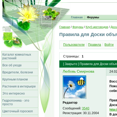
Главная
Форумы
Главная
/
Форумы
/
Клуб цветоводов
/
Доск
Правила для Доски объ
Пользователи
Правила
Войти
Каталог комнатных
Страницы:
1
растений
[
Закрыто
]
Правила для Доски объ
Все об уходе
Любовь Смирнова
24.0
Вредители, болезни
Крупным планом
Восс
Пожа
Растения в интерьере
себя
Это интересно
Прав
Гидропоника - это
Редактор
просто
Доск
Сообщений:
3540
http
Цветочный гороскоп
Регистрация:
30.11.2004
В до