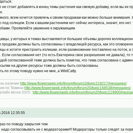
даться.
е не стоит добавлять в конец темы растения как свежую добавку, если вы их 
п.
много, всем хочется привлечь к своим продажам как можно больше внимания. Н
о под солнцем. Если к вашим растениям нет сейчас интереса, значит, его не
обами. Проявляйте уважение к окружающим.
авцы, у которых в темах выставляются большие объемы дорогих коллекционн
 продажи должны быть согласованы с владелицей ресурса, как это оговорено
ицы и хотите пристроить излишки, если размножение поставлено на поток, а 
. Если согласования нет (то есть Екатерина свое разрешение не давала), то
ждой согласованной теме должна быть пометка, что тема согласована с админ
ссылки на другие ресурсы тоже должны быть согласованы.
ть по этому поводу нужно не мне, а WildCatty.
нь наличие
http://www.flowersweb.info/forum/forum10/topic219217/messages/
ия по Тюмени
http://www.flowersweb.info/forum/forum20/topic168538/messages/
рлайн весна 2025:
http://www.flowersweb.info/forum/forum20/topic219900/messa
5.2016 12:35:55
раз по поводу закрытия тем.
 надо согласовывать не с модераторами!!! Модераторы только следят за поря