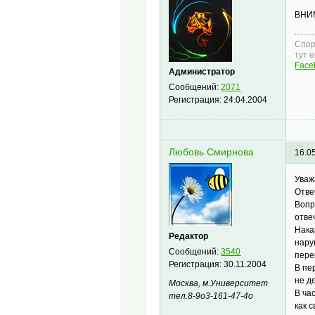
ВНИМ
Спор
тут 
Face
Администратор
Сообщений:
2071
Регистрация:
24.04.2004
Любовь Смирнова
16.0
Уваж
Отве
Вопр
отве
Нака
Редактор
нару
Сообщений:
3540
пере
Регистрация:
30.11.2004
В пе
не д
Москва, м.Университет
В ча
тел.8-9о3-161-47-4о
как 