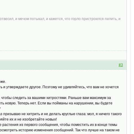
.
отвесил, и мечом потыкал, и кажется, что горло пристроился пилить, и
#3
оже.
ь и утверждаете другое. Поэтому не удивляйтесь, что вам не хочется
, чтобы следить за вашими хитростями. Раньше вам максимум за
ть новую. Теперь нет. Если вы пойманы на нарушении, вы будете
?
 призываю не хитрить и не делать круглые глаза: мол, я ничего такого
ряйте их и не изобретайте новых!
е растения из первого сообщения, чтобы поместить их в конце темы
росмотреть историю изменения сообщений. Так что лучше на таком не