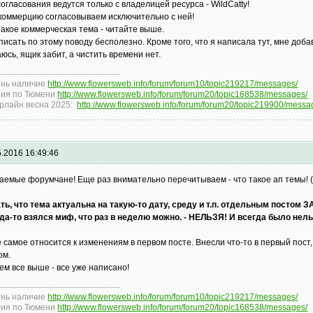
согласования ведутся только с владелицей ресурса - WildCatty!
коммерцию согласовываем исключительно с ней!
такое коммерческая тема - читайте выше.
писать по этому поводу бесполезно. Кроме того, что я написала тут, мне доба
юсь, ящик забит, а чистить времени нет.
нь наличие
http://www.flowersweb.info/forum/forum10/topic219217/messages/
ия по Тюмени
http://www.flowersweb.info/forum/forum20/topic168538/messages/
рлайн весна 2025:
http://www.flowersweb.info/forum/forum20/topic219900/messa
5.2016 16:49:46
аемые форумчане! Еще раз внимательно перечитываем - что такое ап темы! (Т
ть, что тема актуальна на такую-то дату, среду и т.п. отдельным по
да-то взялся миф, что раз в неделю можно. - НЕЛЬЗЯ! И всегда было нель
е самое относится к изменениям в первом посте. Внесли что-то в первый пост
ом.
ем все выше - все уже написано!
нь наличие
http://www.flowersweb.info/forum/forum10/topic219217/messages/
ия по Тюмени
http://www.flowersweb.info/forum/forum20/topic168538/messages/