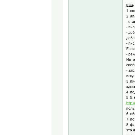
Еще 
1. с
2. а
- ст
- пи
- до
доба
- пи
Если
- ре
Инте
сооб
- за
иску
3. п
здес
4. п
5. 5
http
поль
6. о
7. п
8. ф
это 