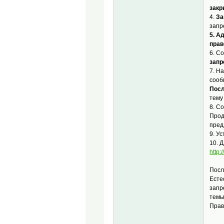
закр
4.
За
запр
5. А
прав
6. С
зап
7. Н
сооб
Посл
тему
8. С
Прод
пред
9. У
10. 
http:
Посл
Есте
запр
темы
Прав