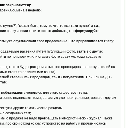
или закрываются):
дарения/обмена в неделю;
 нужно?", "может быть, кому-то что-то все-таки нужно" и т.д.;
ие сразу, а если хотите что-то добавить, то сформулируйте
к вы уже опубликовали свое предложение. Это приравнивается к "апу".
родаваемые растения путем публикации фото, взятые с других
ти по поисковику; или ставьте фото сразу же, когда создаете
заны, то это будет расцениваться как провоцирование покупателей на
ько стоит та позиция или вон та);
равной степени как к продавцам, так и к покупателям. Пришли на ДО -
 там;
о поблагодарить человека, для этого существует тема:
ственно поднимают темы, зачастую уже неактуальные, мешают другим
уествуют другие тематические разделы;
ьно созданных тем;
 темы о продаже не надо превращать в юмористический журнал. Также
м, про свой отход ко сну, устройство на работу и прочие нюансы