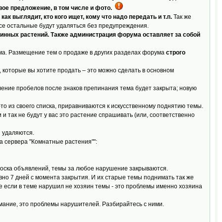
вое предложение, в том числе и фото.
к выглядит, кто кого ищет, кому что надо передать и т.п.
Так же
се остальные будут удаляться без предупреждения.
инных растений. Также администрация форума оставляет за собой
ма. Размещение тем о продаже в других разделах форума
строго
, которые вы хотите продать – это можно сделать в основном
ение пробелов после знаков препинания тема будет закрыта; новую
о-то из своего списка, приравниваются к искусственному поднятию темы.
 и так не будут у вас это растение спрашивать (или, соответственно
и удаляются.
а сервера "Комнатные растения"":
Доска объявлений, темы за любое нарушение закрываются.
о 7 дней с момента закрытия. И их старые темы поднимать так же
 если в теме нарушил не хозяин темы - это проблемы именно хозяина
имание, это проблемы нарушителей. Разбирайтесь с ними.