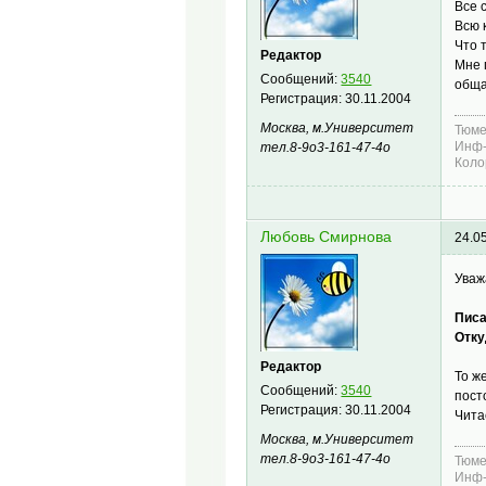
Все 
Всю 
Что 
Редактор
Мне 
Сообщений:
3540
обща
Регистрация:
30.11.2004
Москва, м.Университет
Тюме
Инф-
тел.8-9о3-161-47-4о
Коло
Любовь Смирнова
24.0
Уваж
Писа
Отку
Редактор
То ж
Сообщений:
3540
пост
Регистрация:
30.11.2004
Чита
Москва, м.Университет
тел.8-9о3-161-47-4о
Тюме
Инф-