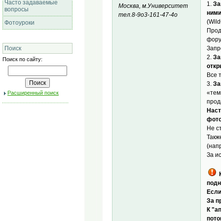
Часто задаваемые
1.
За
Москва, м.Университет
вопросы
ними
тел.8-9о3-161-47-4о
(Wild
Фотоуроки
Прод
фору
Запр
Поиск
2.
За
Поиск по сайту:
откр
Все 
3.
За
«тем
Расширенный поиск
прода
Наст
фото
Не с
Такж
(нап
За и
К
подн
Если
За п
К "а
пото