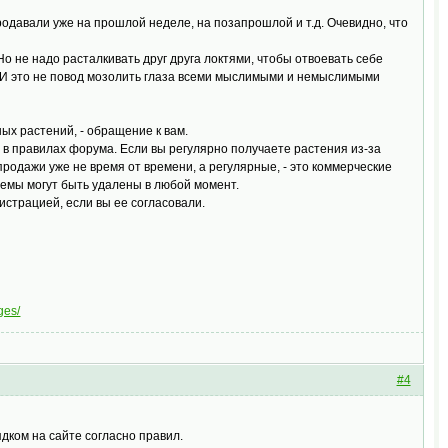
продавали уже на прошлой неделе, на позапрошлой и т.д. Очевидно, что
о не надо расталкивать друг друга локтями, чтобы отвоевать себе
т. И это не повод мозолить глаза всеми мыслимыми и немыслимыми
ых растений, - обращение к вам.
 в правилах форума. Если вы регулярно получаете растения из-за
продажи уже не время от времени, а регулярные, - это коммерческие
 темы могут быть удалены в любой момент.
истрацией, если вы ее согласовали.
ges/
#4
дком на сайте согласно правил.