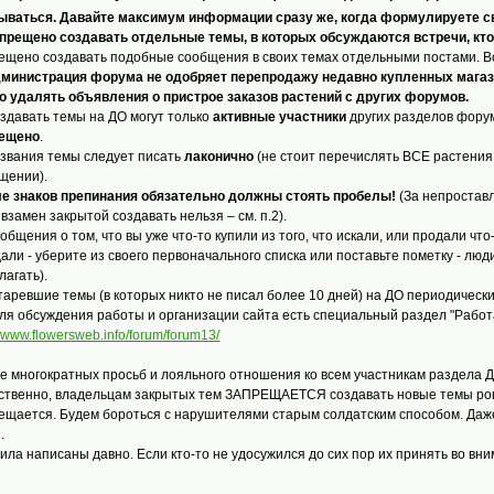
ываться. Давайте максимум информации сразу же, когда формулируете с
прещено создавать отдельные темы, в которых обсуждаются встречи, кто ка
ещено создавать подобные сообщения в своих темах отдельными постами. В
дминистрация форума не одобряет перепродажу недавно купленных магаз
о удалять объявления о пристрое заказов растений с других форумов.
оздавать темы на ДО могут только
активные участники
других разделов фору
рещено
.
азвания темы следует писать
лаконично
(не стоит перечислять ВСЕ растения
щении).
е знаков препинания обязательно должны стоять пробелы!
(За непроставл
 взамен закрытой создавать нельзя – см. п.2).
ообщения о том, что вы уже что-то купили из того, что искали, или продали чт
али - уберите из своего первоначального списка или поставьте пометку - люди
лагать).
старевшие темы (в которых никто не писал более 10 дней) на ДО периодическ
Для обсуждения работы и организации сайта есть специальный раздел "Работ
//www.flowersweb.info/forum/forum13/
е многократных просьб и лояльного отношения ко всем участникам раздела 
ственно, владельцам закрытых тем ЗАПРЕЩАЕТСЯ создавать новые темы ровн
ещается. Будем бороться с нарушителями старым солдатским способом. Даже
.
ила написаны давно. Если кто-то не удосужился до сих пор их принять во вн