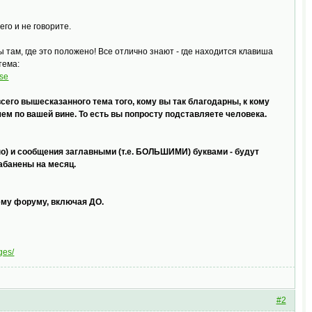
его и не говорите.
там, где это положено! Все отлично знают - где находится клавиша
тема:
ose
всего вышесказанного тема того, кому вы так благодарны, к кому
чем по вашей вине. То есть вы попросту подставляете человека.
но) и сообщения заглавными (т.е. БОЛЬШИМИ) буквами - будут
абанены на месяц.
ему форуму, включая ДО.
ges/
#2