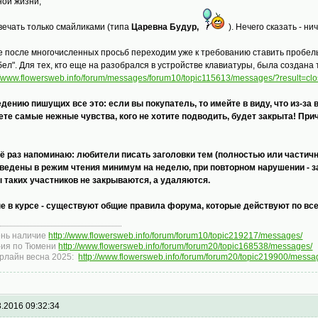
ной жизни;
твечать только смайликами (типа
Царевна Будур,
). Нечего сказать - нич
е после многочисленных просьб переходим уже к требованию ставить пробелы 
бел". Для тех, кто еще на разобрался в устройстве клавиатуры, была создана 
://www.flowersweb.info/forum/messages/forum10/topic115613/messages/?result=cl
едению пишущих все это: если вы покупатель, то имейте в виду, что из-за 
ете самые нежные чувства, кого не хотите подводить, будет закрыта! При
ё раз напоминаю: любители писать заголовки тем (полностью или частич
ведены в режим чтения минимум на неделю, при повторном нарушении - з
 таких участников не закрываются, а удаляются.
не в курсе - существуют общие правила форума, которые действуют по вс
нь наличие
http://www.flowersweb.info/forum/forum10/topic219217/messages/
ия по Тюмени
http://www.flowersweb.info/forum/forum20/topic168538/messages/
рлайн весна 2025:
http://www.flowersweb.info/forum/forum20/topic219900/messa
3.2016 09:32:34