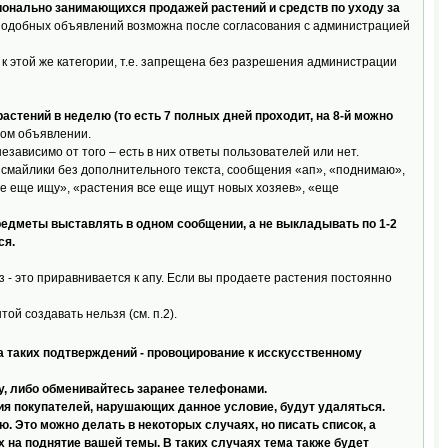
онально занимающихся продажей растений и средств по уходу за
подобных объявлений возможна после согласования с администрацией
 к этой же категории, т.е. запрещена без разрешения администрации
астений в неделю (то есть 7 полных дней проходит, на 8-й можно
ном объявлении.
зависимо от того – есть в них ответы пользователей или нет.
смайлики без дополнительного текста, сообщения «ап», «поднимаю»,
се еще ищу», «растения все еще ищут новых хозяев», «еще
едметы выставлять в одном сообщении, а не выкладывать по 1-2
ся.
з - это приравнивается к апу. Если вы продаете растения постоянно
ой создавать нельзя (см. п.2).
 таких подтверждений - провоцирование к исскусственному
ту, либо обменивайтесь заранее телефонами.
ния покупателей, нарушающих данное условие, будут удаляться.
 Это можно делать в некоторых случаях, но писать список, а
 на поднятие вашей темы. В таких случаях тема также будет