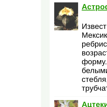
Астро
Извест
Мексик
ребрис
возрас
форму.
белыми
стебля
трубча
Ацтек