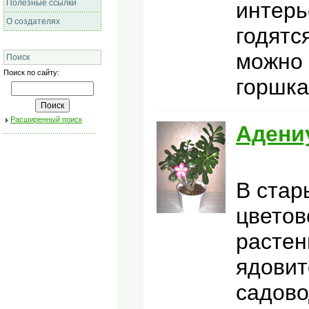
Полезные ссылки
интерь
О создателях
годятс
можно 
Поиск
Поиск по сайту:
горшка
Расширенный поиск
Адени
В стар
цветов
растен
ядовит
садово