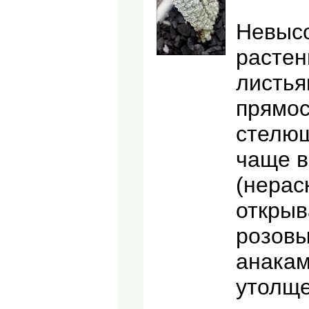
Невысо
растен
листья
прямос
стелющ
чаще в
(нерас
открыв
розовы
анакам
утолщ