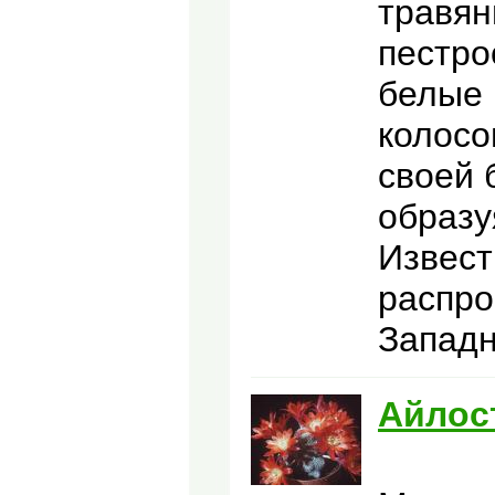
травян
пестро
белые 
колосо
своей 
образу
Извест
распро
Западн
Айлос