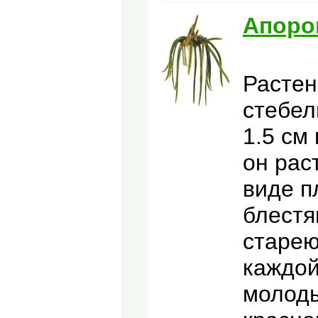
Апоро
Растен
стебел
1.5 см
он рас
виде п
блестя
старею
каждой
молоды