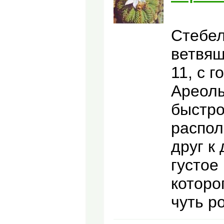
Стебел
ветвящ
11, с 
Ареолы
быстр
распол
друг к
густое
которо
чуть р