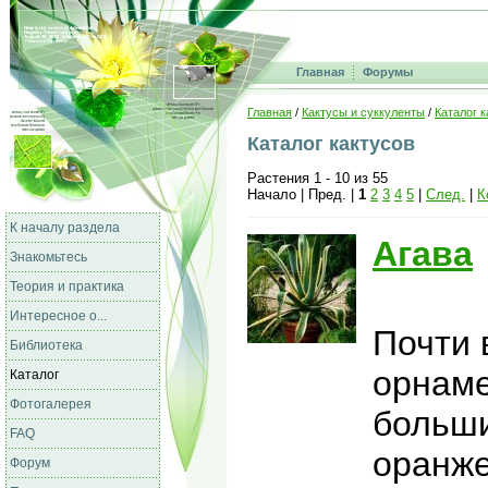
Главная
Форумы
Главная
/
Кактусы и суккуленты
/
Каталог к
Каталог кактусов
Растения 1 - 10 из 55
Начало | Пред. |
1
2
3
4
5
|
След.
|
К
К началу раздела
Агава
Знакомьтесь
Теория и практика
Интересное о...
Почти 
Библиотека
орнаме
Каталог
Фотогалерея
больши
FAQ
оранже
Форум