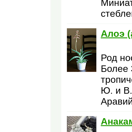
Миниат
стебле
Алоэ (
Род но
Более 
тропич
Ю. и В
Аравий
Анака