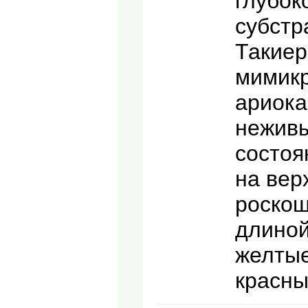
глубок
субстр
Такиер
мимик
ариока
неживы
состоя
на вер
роскош
длиной
желтые
красны