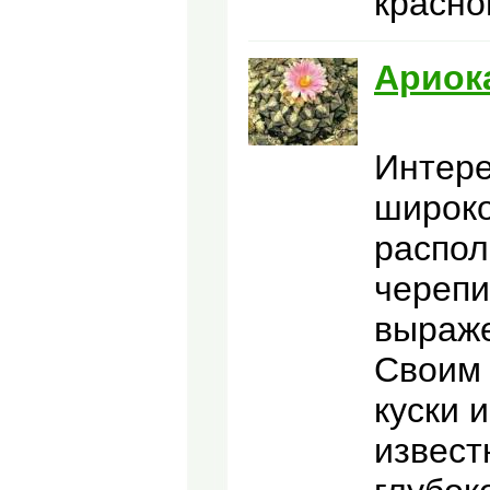
красно
Ариок
Интере
широко
распол
черепи
выраж
Своим 
куски 
извест