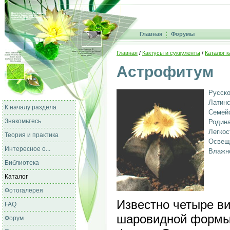
Главная
Форумы
Главная
/
Кактусы и суккуленты
/
Каталог к
Астрофитум
Русско
Латинс
К началу раздела
Семейс
Знакомьтесь
Родина
Легкос
Теория и практика
Освещ
Интересное о...
Влажно
Библиотека
Каталог
Фотогалерея
Известно четыре ви
FAQ
шаровидной формы,
Форум