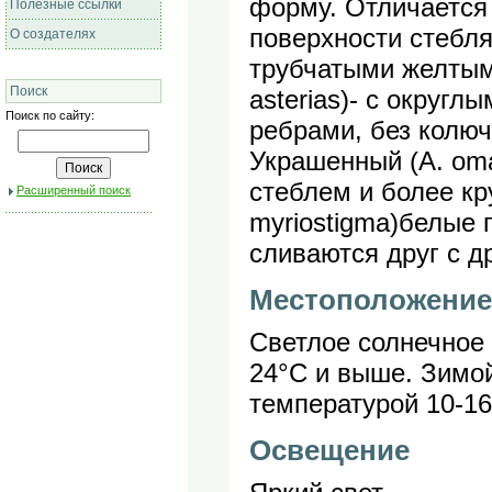
форму. Отличается
Полезные ссылки
поверхности стебля
О создателях
трубчатыми желтыми
Поиск
asterias)- с округ
Поиск по сайту:
ребрами, без колюч
Украшенный (A. oma
стеблем и более кр
Расширенный поиск
myriostigma)белые 
сливаются друг с д
Местоположение
Светлое солнечное 
24°С и выше. Зимой
температурой 10-16
Освещение