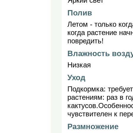
Яркий свет
Полив
Летом - только ког
когда растение нач
повредить!
Влажность возд
Низкая
Уход
Подкормка: требуе
растениям: раз в г
кактусов.Особеннос
чувствителен к пер
Размножение