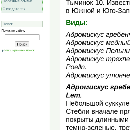
Тычинок 10. Извест
Полезные ссылки
в Южной и Юго-Зап
О создателях
Виды:
Поиск
Поиск по сайту:
Адромискус гребенч
Адромискус медный 
Адромискус Пельнит
Расширенный поиск
Адромискус трехпес
Poelln.
Адромискус утончен
Адромискус гребен
Lem.
Небольшой суккулен
Стебли вначале пр
покрыты длинными
темно-зеленые, тр