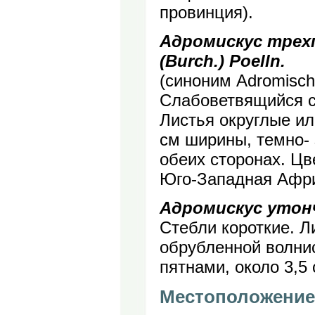
провинция).
Адромискус трехп
(Burch.) Poelln.
(синоним Adromischu
Слабоветвящийся с
Листья округлые ил
см ширины, темно- 
обеих сторонах. Цв
Юго-Западная Афр
Адромискус утонче
Стебли короткие. Л
обрубленной волни
пятнами, около 3,5
Местоположение