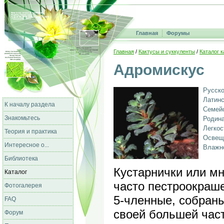
Главная
Форумы
Главная
/
Кактусы и суккуленты
/
Каталог к
Адромискус
Русско
Латинс
К началу раздела
Семейс
Знакомьтесь
Родина
Легкос
Теория и практика
Освещ
Интересное о...
Влажно
Библиотека
Кустарнички или мн
Каталог
часто пестроокраш
Фотогалерея
5-членные, собраны
FAQ
своей большей част
Форум