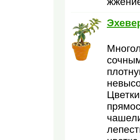
жжение
Эхеве
Многол
сочным
плотну
невысо
Цветки
прямос
чашели
лепест