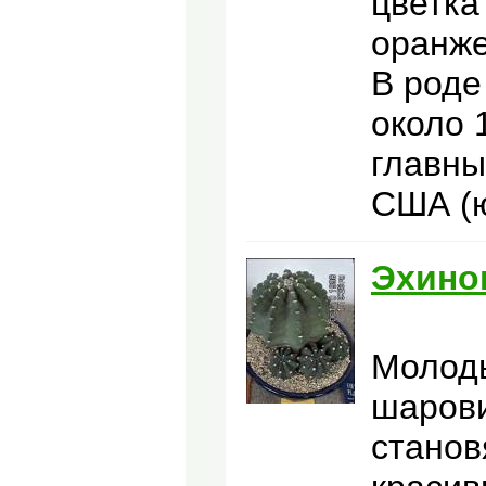
цветка
оранже
В роде
около 
главны
США (ю
Эхино
Молоды
шарови
станов