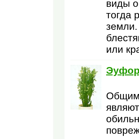
виды о
тогда 
земли.
блестя
или кр
Эуфор
Общим
являют
обильн
повреж