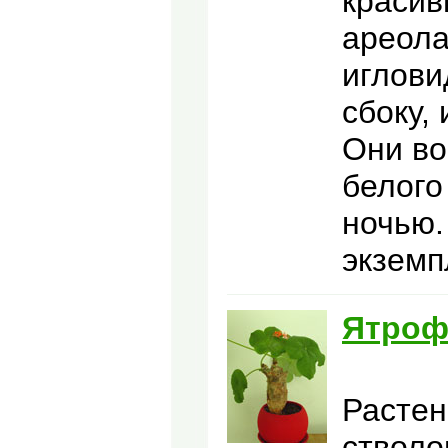
красив
ареола
иглови
сбоку,
Они во
белого
ночью.
экземп
Ятроф
Растен
стволо