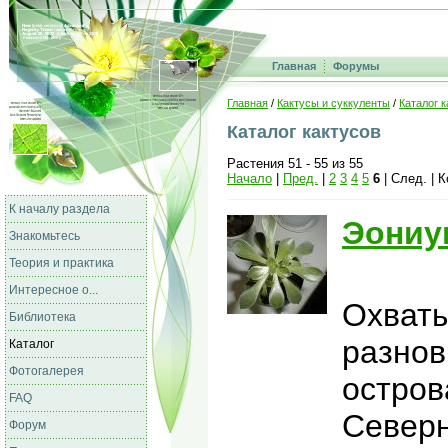
Главная
Форумы
Главная
/
Кактусы и суккуленты
/
Каталог к
Каталог кактусов
Растения 51 - 55 из 55
Начало
|
Пред.
|
2
3
4
5
6
| След. | 
К началу раздела
Эониу
Знакомьтесь
Теория и практика
Интересное о...
Охваты
Библиотека
разнов
Каталог
Фотогалерея
остров
FAQ
Северн
Форум