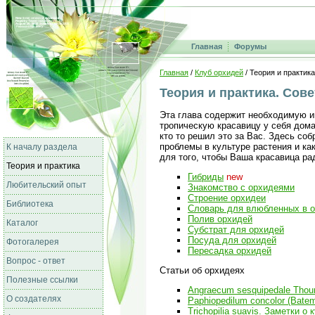
Главная
Форумы
Главная
/
Клуб орхидей
/ Теория и практика
Теория и практика. Сов
Эта глава содержит необходимую и
тропическую красавицу у себя дома
кто то решил это за Вас. Здесь со
проблемы в культуре растения и ка
К началу раздела
для того, чтобы Ваша красавица ра
Теория и практика
Гибриды
new
Любительский опыт
Знакомство с орхидеями
Строение орхидеи
Библиотека
Словарь для влюбленных в 
Полив орхидей
Каталог
Субстрат для орхидей
Посуда для орхидей
Фотогалерея
Пересадка орхидей
Вопрос - ответ
Статьи об орхидеях
Полезные ссылки
Angraecum sesquipedale Thou
О создателях
Paphiopedilum concolor (Batem
Trichopilia suavis. Заметки о 