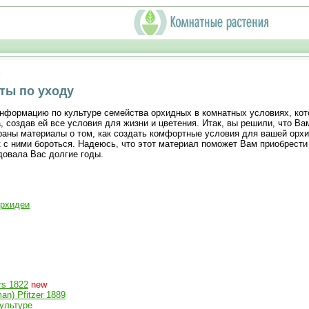
еты по уходу
нформацию по культуре семейства орхидных в комнатных условиях, кот
, создав ей все условия для жизни и цветения. Итак, вы решили, что Ва
браны материалы о том, как создать комфортные условия для вашей орхи
к с ними бороться. Надеюсь, что этот материал поможет Вам приобрест
довала Вас долгие годы.
орхидеи
rs 1822
new
an) Pfitzer 1889
культуре