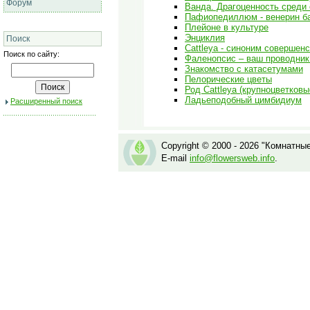
Форум
Ванда. Драгоценность среди
Пафиопедиллюм - венерин б
Плейоне в культуре
Энциклия
Поиск
Cattleya - синоним совершен
Поиск по сайту:
Фаленопсис – ваш проводник
Знакомство с катасетумами
Пелорические цветы
Род Cattleya (крупноцветковы
Ладьеподобный цимбидиум
Расширенный поиск
Copyright © 2000 - 2026 "Комнатны
E-mail
info@flowersweb.info
.