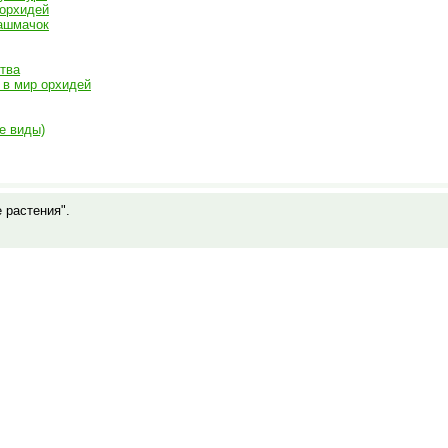
 орхидей
ашмачок
ства
 в мир орхидей
е виды)
е растения".