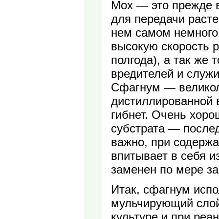
Мох — это прежде в
для передачи расте
нем самом немного.
высокую скорость 
полгода), а так же 
вредителей и служ
Сфагнум — великол
дистиллированной 
гибнет. Очень хоро
субстрата — после
важно, при содержа
впитывает в себя и
заменен по мере з
Итак, сфагнум испо
мульчирующий слой 
культуре и при реа