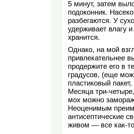
5 минут, затем выл
подоконник. Насек
разбегаются. У сух
удерживает влагу и
хранится.
Однако, на мой взг
привлекательнее в
продержите его в т
градусов, (еще мож
пластиковый пакет,
Месяца три-четыре,
мох можно заморажи
Неоценимым преиму
антисептические с
живом — все как-то