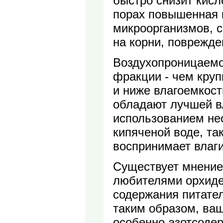
быстро снизит кисл
порах повышенная 
микроорганизмов, с
на корни, поврежде
Воздухопроницаемос
фракции - чем круп
и ниже влагоемкост
обладают лучшей в
использованием нео
кипяченой воде, та
воспринимает влаги
Существует мнение,
любителями орхиде
содержания питате
таким образом, ва
особенно азотсоде