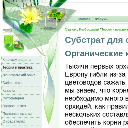
Главная
Форумы
Главная
/
Клуб орхидей
/
Теория и практика
Субстрат для 
Органические 
К началу раздела
Тысячи первых орх
Теория и практика
Европу гибли из-за
Любительский опыт
цветоводов сажать 
Библиотека
мы знаем, что кор
Каталог
необходимо много в
Фотогалерея
орхидей, как правил
Вопрос - ответ
нескольких состав
Полезные ссылки
обеспечить корни р
О создателях