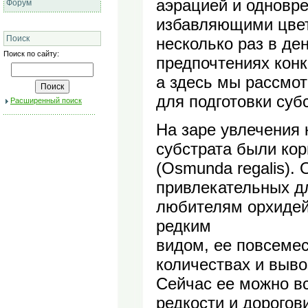
аэрацией и одновр
Форум
избавляющими цвет
Поиск
несколько раз в д
Поиск по сайту:
предпочтениях конк
а здесь мы рассмо
для подготовки суб
Расширенный поиск
На заре увлечения
субстрата были ко
(Osmunda regalis).
привлекательных дл
любителям орхидей
редким
видом, ее повсеме
количествах и выво
Сейчас ее можно вс
редкости и дорогов