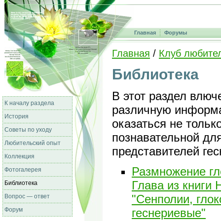
Главная
Форумы
Главная
/
Клуб любите
Библиотека
В этот раздел влюч
К началу раздела
различную информа
История
оказаться не только
Советы по уходу
познавательной дл
Любительский опыт
представителей гес
Коллекция
Размножение гло
Фотогалерея
Глава из книги 
Библиотека
"Сенполии, глок
Вопрос — ответ
Форум
геснериевые"