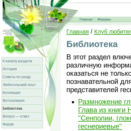
Главная
Форумы
Главная
/
Клуб любите
Библиотека
В этот раздел влюч
К началу раздела
различную информа
История
оказаться не только
Советы по уходу
познавательной дл
Любительский опыт
представителей гес
Коллекция
Размножение гло
Фотогалерея
Глава из книги 
Библиотека
"Сенполии, глок
Вопрос — ответ
Форум
геснериевые"