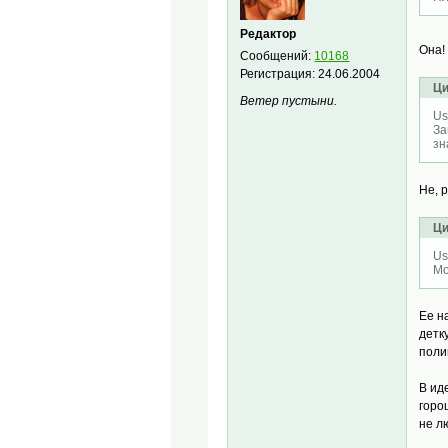
Редактор
Она!
Сообщений:
10168
Регистрация:
24.06.2004
Ци
Ветер пустыни.
Us
За
зн
Не, 
Ци
Us
Мо
Ее н
детк
поли
В ид
горо
не л