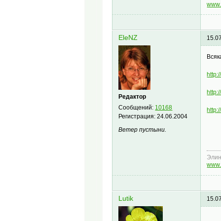
www.
EleNZ
15.0
Всяк
http:
http
Редактор
Сообщений:
10168
http
Регистрация:
24.06.2004
Ветер пустыни.
Эли
www.
Lutik
15.0