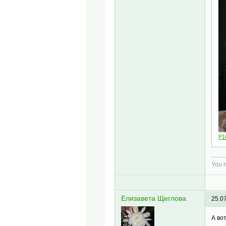
P1
You n
Елизавета Щеглова
25.0
А во