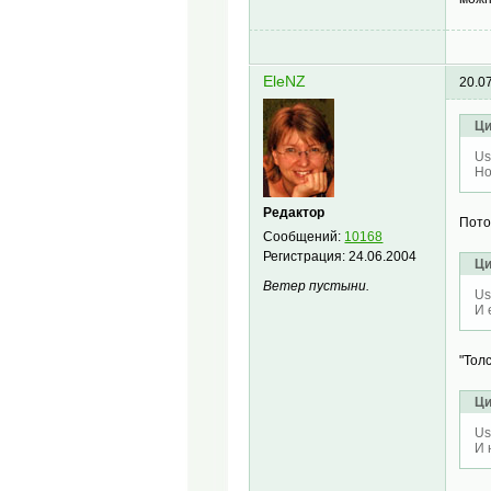
EleNZ
20.0
Ци
Us
Но
Редактор
Пото
Сообщений:
10168
Регистрация:
24.06.2004
Ци
Ветер пустыни.
Us
И 
"Тол
Ци
Us
И 