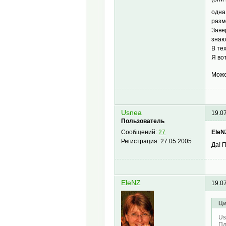
одна
разм
Заве
знаю
В те
Я во
Може
Usnea
19.0
Пользователь
EleN
Сообщений:
27
Регистрация:
27.05.2005
Да! 
EleNZ
19.0
Ци
Us
Пл