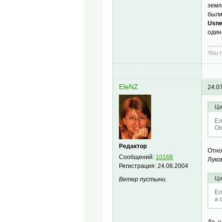
земл
были
Usne
один
You n
EleNZ
24.0
Ци
Ел
Or
Редактор
Oтно
Сообщений:
10168
Луко
Регистрация:
24.06.2004
Ци
Ветер пустыни.
Ел
а 
Да, 