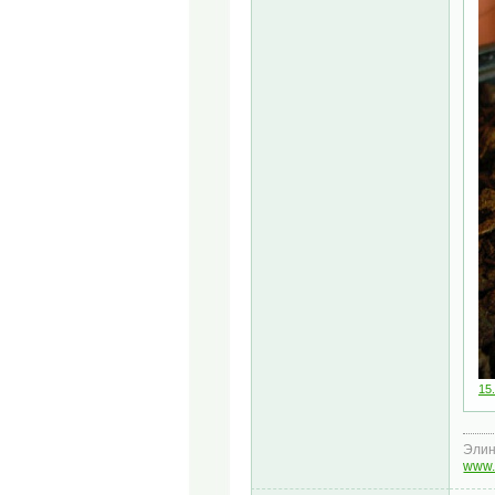
15.
Эли
www.