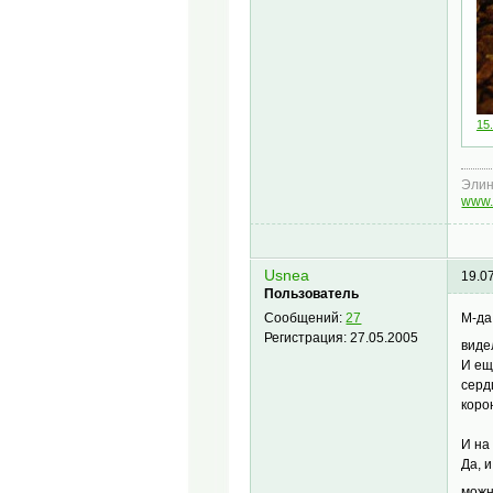
15.
Эли
www.
Usnea
19.0
Пользователь
М-да
Сообщений:
27
Регистрация:
27.05.2005
виде
И ещ
серд
коро
И на
Да, 
можн