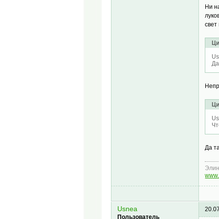
Ни н
луко
свет 
Ци
Us
Да
Непр
Ци
Us
Чт
Да т
Эли
www.
Usnea
20.0
Пользователь