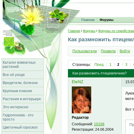
Главная
Форумы
Главная
/
Форумы
/
Форумы по семейства
Как размножить птицем
Пользователи
Правила
Войти
Каталог комнатных
Страницы:
Пред.
1
2
3
растений
Как размножить птицемлечник?
Все об уходе
EleNZ
15.0
Вредители, болезни
Крупным планом
Луко
мате
Растения в интерьере
Это интересно
Вот 
Гидропоника - это
Редактор
просто
Сообщений:
10168
Пр
Цветочный гороскоп
Регистрация:
24.06.2004