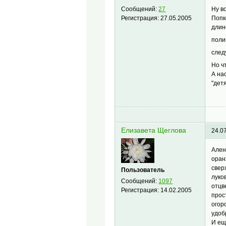
Ну в
Сообщений:
27
Попк
Регистрация:
27.05.2005
длин
поли
след
Но ч
А на
"дет
Елизавета Щеглова
24.0
Алена
оран
свер
Пользователь
луко
Сообщений:
1097
отцв
Регистрация:
14.02.2005
прос
огор
удоб
И ещ