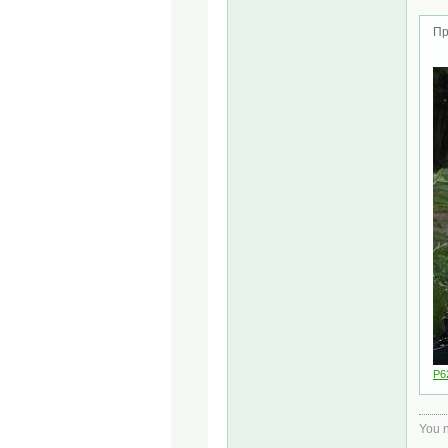
Пр
P6
You n