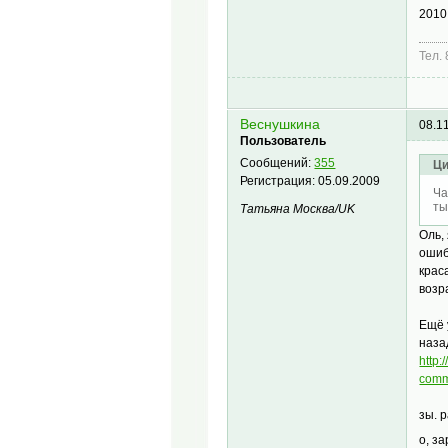
2010
Тел.
Веснушкина
08.1
Пользователь
Сообщений:
355
Ци
Регистрация:
05.09.2009
Ча
ты
Татьяна Mосква/UK
Оль,
ошиб
крас
возр
Ещё 
наза
http:
comm
зы. 
о, з