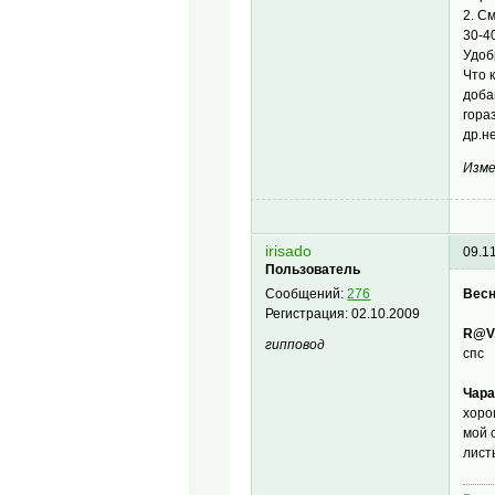
2. С
30-40
Удоб
Что 
доба
гора
др.н
Изме
irisado
09.1
Пользователь
Весн
Сообщений:
276
Регистрация:
02.10.2009
R@V
гипповод
спс
Чара
хоро
мой 
лист