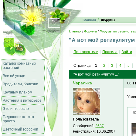
Главная
Форумы
Главная
/
Форумы
/
Форумы по семейства
"А вот мой ретикулятум .
Пользователи
Правила
Войти
Каталог комнатных
Страницы:
1
2
3
4
5
растений
"А вот мой ретикулятум ..."
Все об уходе
Чаралика
08.1
Вредители, болезни
Крупным планом
У ме
Растения в интерьере
Это интересно
Пр
Гидропоника - это
Пользователь
просто
Сообщений:
2687
Цветочный гороскоп
Регистрация:
16.06.2007