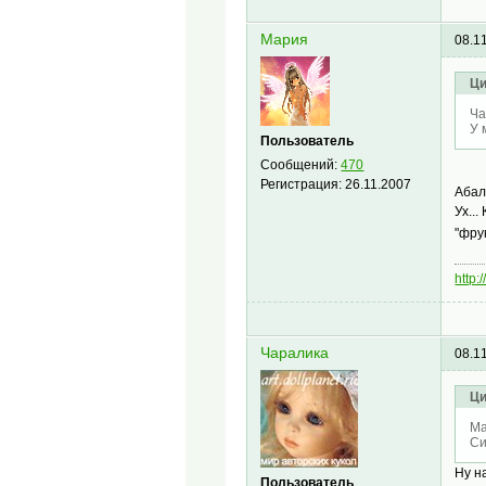
Мария
08.1
Ци
Ча
У 
Пользователь
Сообщений:
470
Регистрация:
26.11.2007
Аба
Ух..
"фру
http:
Чаралика
08.1
Ци
Ма
Си
Ну н
Пользователь