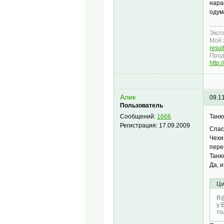
нара
одум
Эксп
Мой 
resu
Прод
http
Алик
09.1
Пользователь
Таню
Сообщений:
1666
Регистрация:
17.09.2009
Спа
Чехи
пере
Таню
Да, 
Ци
R@
у 
то