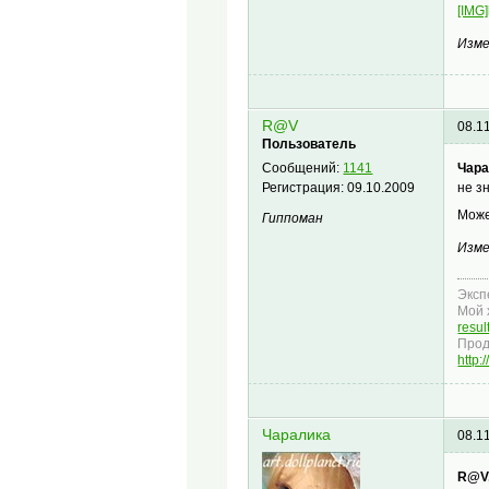
[IMG]
Изме
R@V
08.1
Пользователь
Чара
Сообщений:
1141
не з
Регистрация:
09.10.2009
Може
Гиппоман
Изме
Эксп
Мой 
resu
Прод
http
Чаралика
08.1
R@V