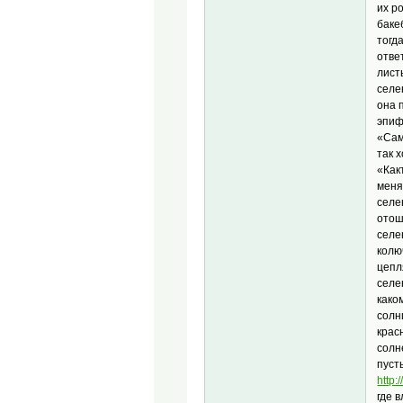
их р
баке
тогд
отве
лист
селе
она 
эпиф
«Сам
так 
«Как
меня
селе
отош
селе
колю
цепл
селе
како
солн
крас
солн
пуст
http:
где 