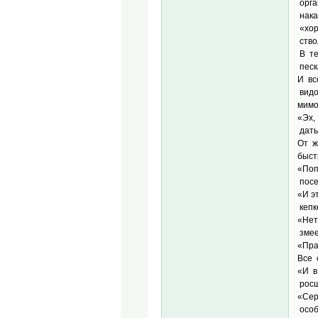
орга
нака
«хор
ство
В те
песк
И вс
видо
мимо
«Эх,
дать
От ж
быст
«Поп
посе
«И э
кепк
«Нет
змее
«Пра
Все 
«И в
росш
«Сер
особ