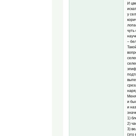
И цв
иска
у се
кори
лопа
чуть
науч
– бе
Тако
вопр
селе
селе
эпиф
подт
выпе
срез
наря
Меня
и бы
и наз
знач
1) б
2) ч
3) в
(это