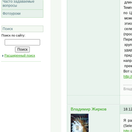
Часто задаваемые
длин
вопросы
Темп
по Ц
Фотоуроки
може
этио
селе
Поиск
(про
Поиск по сайту:
Пере
хруп
удар
прид
Расширенный поиск
напр
пре
Вот 
http
Влад
Владимир Жирков
18.1
Я ра
(Sel
http