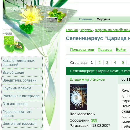
Главная
Форумы
Главная
/
Форумы
/
Форумы по семейства
Селеницереус "Царица 
Пользователи
Правила
Войти
Каталог комнатных
Страницы:
1
2
3
4
5
растений
Селеницереус "Царица ночи", У ко
Все об уходе
Владимир Жирков
05.1
Вредители, болезни
Крупным планом
Хочу
gran
Растения в интерьере
годо
Это интересно
Томс
ожид
Гидропоника - это
Пользователь
просто
одна
Сообщений:
309
милл
Цветочный гороскоп
Регистрация:
18.02.2007
Сейч