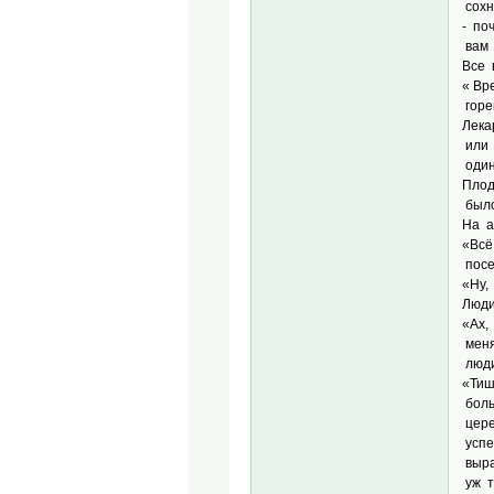
сохн
- по
вам 
Все 
« Вр
горе
Лека
или 
один
Плод
было
На а
«Всё
посе
«Ну,
Люди
«Ах,
меня
люди
«Тиш
боль
цере
успе
выра
уж т