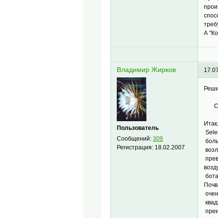
прои
спос
треб
А "К
Владимир Жирков
17.0
Реши
СТР
Итак
Пользователь
Sele
Сообщений:
309
боль
Регистрация:
18.02.2007
возл
прев
возд
бота
Почв
очен
квад
преи