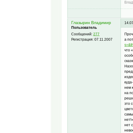
Влад
Глазырин Владимир
14.0
Пользователь
Проч
Сообщений:
277
а по
Регистрация:
07.11.2007
s=&t
что 
особ
сказ
Назо
пред
изде
куда
нем 
на п
реши
это 
цвет
самы
нет!
нет с
нево