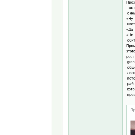
Проз
так 
с не
«Ну 
цвет
«Да 
«Не 
обит
Прям
этог
рост
gran
обще
лесн
пото
рабо
кото
прев
Пр