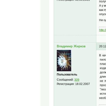
полу
А у 
как 
опус
Ни о
http:
Владимир Жирков
20.1
В ка
пило
плас
изде
долж
Пользователь
длин
Сообщений:
309
не п
Регистрация:
18.02.2007
прос
"лес
исте
необ