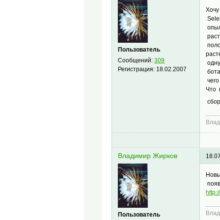
Хочу
Sele
опыл
раст
поло
Пользователь
раст
Сообщений:
309
одну
Регистрация:
18.02.2007
бота
чего
Что 
сбо
Влад
Владимир Жирков
18.0
Новы
появ
http:
Влад
Пользователь