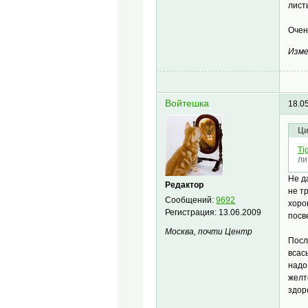
лист
Очен
Изме
Войтешка
18.0
Ци
Tig
ли
Не д
Редактор
не т
Сообщений:
9692
хоро
Регистрация:
13.06.2009
посв
Москва, почти Центр
Посл
всас
надо
желт
здор