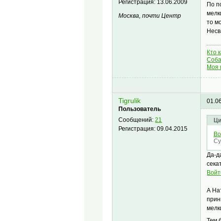
Регистрация:
13.06.2009
По п
мелк
Москва, почти Центр
то м
Несв
Кто 
Соба
Моя 
Tigrulik
01.0
Пользователь
Сообщений:
21
Ци
Регистрация:
09.04.2015
Во
Су
Да-д
сека
Войт
А На
прин
мелк
Тем 