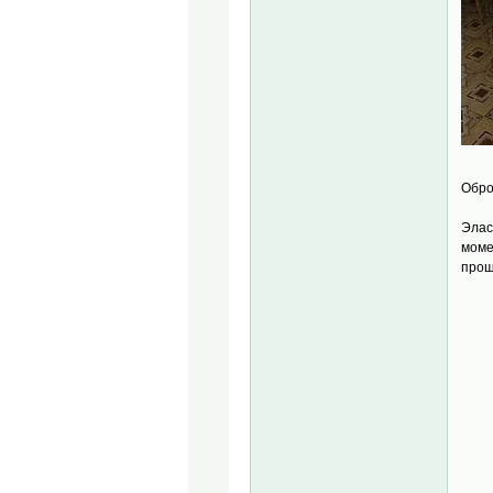
Обро
Элас
моме
прош