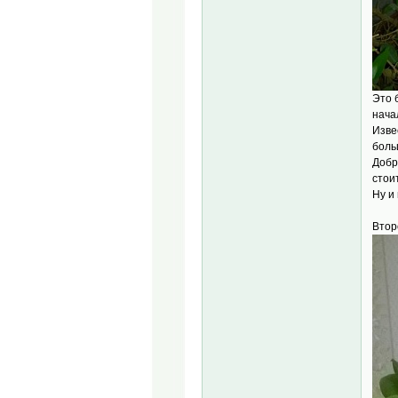
Это 
нача
Изве
боль
Добр
стои
Ну и
Втор