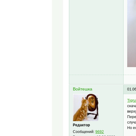
Войтешка
01.0
Tigru
снач
верх
Пере
случ
Редактор
Но е
Сообщений:
9692