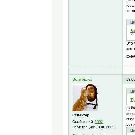
лист
горш
оста
Ци
Во
Ко
Это 
азот
коне
Войтешка
18.0
Ци
Tig
Сейч
пове
Редактор
собс
Сообщений:
9692
Вот 
Регистрация:
13.06.2009
Ци