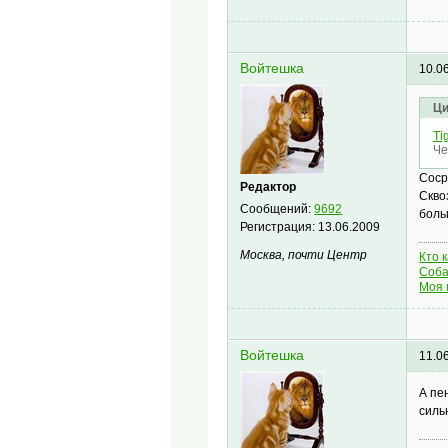
Войтешка
10.0
Ци
Tig
Че
Соср
Редактор
Скво
Сообщений:
9692
боль
Регистрация:
13.06.2009
Москва, почти Центр
Кто 
Соба
Моя 
Войтешка
11.0
А пе
силь