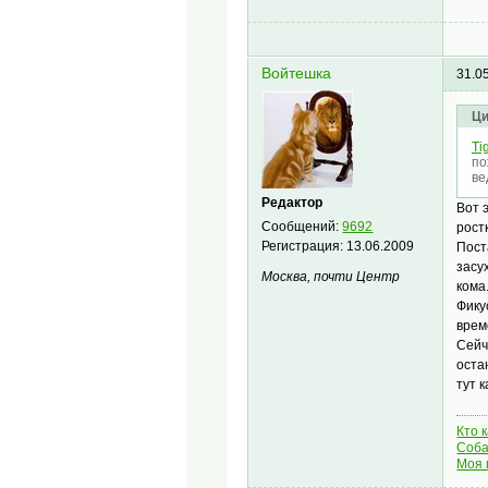
Войтешка
31.0
Ци
Tig
по
ве
Редактор
Вот 
Сообщений:
9692
рост
Регистрация:
13.06.2009
Пост
засу
Москва, почти Центр
кома
Фику
врем
Сейч
оста
тут 
Кто 
Соба
Моя 