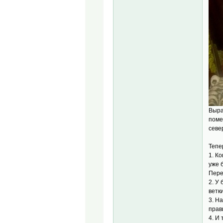
Выра
поме
севе
Тепе
1. К
уже 
Пере
2. У
ветк
3. Н
прав
4. И