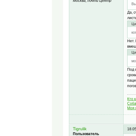
Москва, почти Центр
Вы
Да, 
лист
Ци
ко
Нет.
вмеш
Ци
мо
Под 
срок
паци
пого
Кто 
Соба
Моя 
Tigrulik
18.0
Пользователь