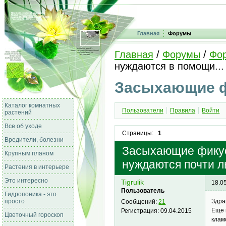
Главная
Форумы
Главная
/
Форумы
/
Фо
нуждаются в помощи...
Засыхающие ф
Каталог комнатных
Пользователи
Правила
Войти
растений
Все об уходе
Страницы:
1
Вредители, болезни
Засыхающие фикусы
Крупным планом
нуждаются почти л
Растения в интерьере
Это интересно
Tigrulik
18.0
Пользователь
Гидропоника - это
просто
Здра
Сообщений:
21
Еще 
Регистрация:
09.04.2015
Цветочный гороскоп
клам