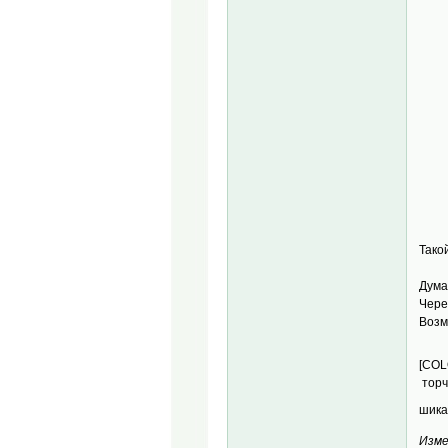
Тако
Дума
Чере
Возм
[COL
торч
шика
Изме