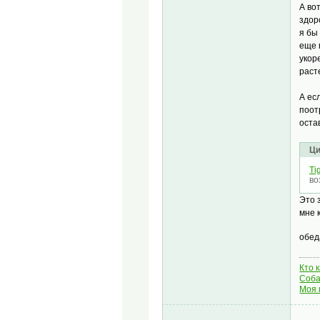
А во
здор
я бы
еще 
укор
раст
А ес
поот
оста
Ци
Tig
во
Это 
мне 
обед
Кто 
Соба
Моя 