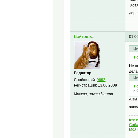
Хотя
дер
Войтешка
01.0
Ци
Tig
Не н
дела
Редактор
Ци
Сообщений:
9692
Регистрация:
13.06.2009
Tig
и 
Москва, почти Центр
А вы
засе
Кто 
Соба
Моя 