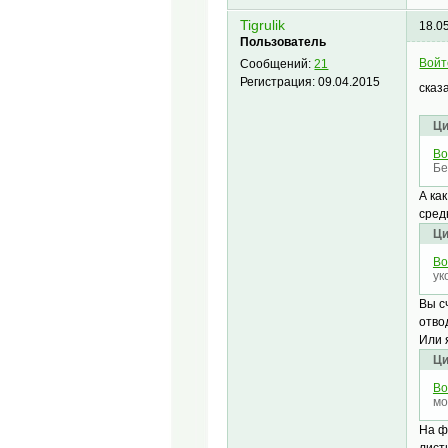
Tigrulik
18.0
Пользователь
Войт
Сообщений:
21
Регистрация:
09.04.2015
сказ
Ци
Во
Бе
А ка
сред
Ци
Во
ук
Вы с
отво
Или 
Ци
Во
мо
На ф